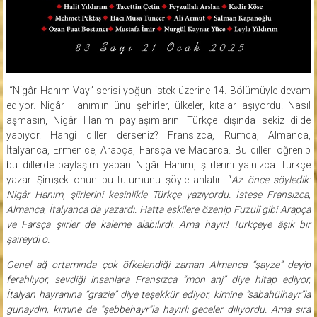
“Nigâr Hanım Vay” serisi yoğun istek üzerine 14. Bölümüyle devam
ediyor. Nigâr Hanım’ın ünü şehirler, ülkeler, kıtalar aşıyordu. Nasıl
aşmasın, Nigâr Hanım paylaşımlarını Türkçe dışında sekiz dilde
yapıyor. Hangi diller derseniz? Fransızca, Rumca, Almanca,
İtalyanca, Ermenice, Arapça, Farsça ve Macarca. Bu dilleri öğrenip
bu dillerde paylaşım yapan Nigâr Hanım, şiirlerini yalnızca Türkçe
yazar. Şimşek onun bu tutumunu şöyle anlatır: “
Az önce söyledik:
Nigâr Hanım, şiirlerini kesinlikle Türkçe yazıyordu. İstese Fransızca,
Almanca, İtalyanca da yazardı. Hatta eskilere özenip Fuzulî gibi Arapça
ve Farsça şiirler de kaleme alabilirdi. Ama hayır! Türkçeye âşık bir
şaireydi o.
Genel ağ ortamında çok öfkelendiği zaman Almanca “şayze” deyip
ferahlıyor, sevdiği insanlara Fransızca “mon anj” diye hitap ediyor,
İtalyan hayranına “grazie” diye teşekkür ediyor, kimine “sabahülhayr”la
günaydın, kimine de “şebbehayr”la hayırlı geceler diliyordu. Ama sıra