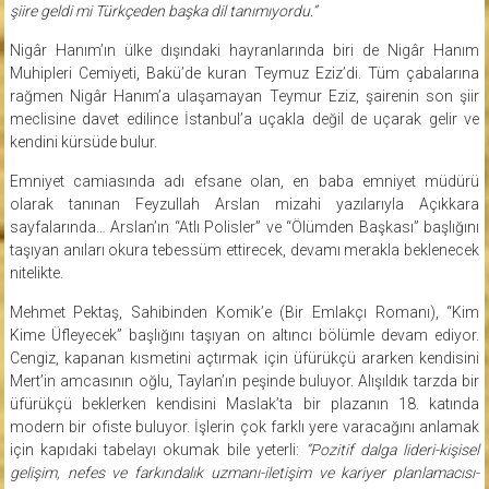
şiire geldi mi Türkçeden başka dil tanımıyordu.”
Nigâr Hanım’ın ülke dışındaki hayranlarında biri de Nigâr Hanım
Muhipleri Cemiyeti, Bakü’de kuran Teymuz Eziz’di. Tüm çabalarına
rağmen Nigâr Hanım’a ulaşamayan Teymur Eziz, şairenin son şiir
meclisine davet edilince İstanbul’a uçakla değil de uçarak gelir ve
kendini kürsüde bulur.
Emniyet camiasında adı efsane olan, en baba emniyet müdürü
olarak tanınan Feyzullah Arslan mizahi yazılarıyla Açıkkara
sayfalarında… Arslan’ın “Atlı Polisler” ve “Ölümden Başkası” başlığını
taşıyan anıları okura tebessüm ettirecek, devamı merakla beklenecek
nitelikte.
Mehmet Pektaş, Sahibinden Komik’e (Bir Emlakçı Romanı), “Kim
Kime Üfleyecek” başlığını taşıyan on altıncı bölümle devam ediyor.
Cengiz, kapanan kısmetini açtırmak için üfürükçü ararken kendisini
Mert’in amcasının oğlu, Taylan’ın peşinde buluyor. Alışıldık tarzda bir
üfürükçü beklerken kendisini Maslak’ta bir plazanın 18. katında
modern bir ofiste buluyor. İşlerin çok farklı yere varacağını anlamak
için kapıdaki tabelayı okumak bile yeterli:
“Pozitif dalga lideri-kişisel
gelişim, nefes ve farkındalık uzmanı-iletişim ve kariyer planlamacısı-