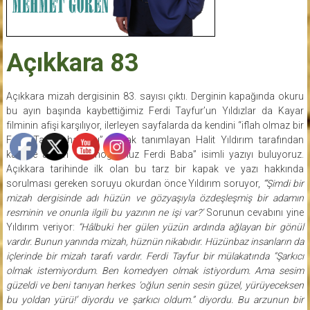
Açıkkara 83
Açıkkara mizah dergisinin 83. sayısı çıktı. Derginin kapağında okuru
bu ayın başında kaybettiğimiz Ferdi Tayfur’un Yıldızlar da Kayar
filminin afişi karşılıyor, ilerleyen sayfalarda da kendini “iflah olmaz bir
Ferdi Tayfur hayranı” olarak tanımlayan Halit Yıldırım tarafından
kaleme alınan “Emmoğlumuz Ferdi Baba” isimli yazıyı buluyoruz.
Açıkkara tarihinde ilk olan bu tarz bir kapak ve yazı hakkında
sorulması gereken soruyu okurdan önce Yıldırım soruyor,
“‘Şimdi bir
mizah dergisinde adı hüzün ve gözyaşıyla özdeşleşmiş bir adamın
resminin ve onunla ilgili bu yazının ne işi var?’
Sorunun cevabını yine
Yıldırım veriyor:
“Hâlbuki her gülen yüzün ardında ağlayan bir gönül
vardır. Bunun yanında mizah, hüznün nikabıdır. Hüzünbaz insanların da
içlerinde bir mizah tarafı vardır. Ferdi Tayfur bir mülakatında “Şarkıcı
olmak istemiyordum. Ben komedyen olmak istiyordum. Ama sesim
güzeldi ve beni tanıyan herkes ‘oğlun senin sesin güzel, yürüyeceksen
bu yoldan yürü!’ diyordu ve şarkıcı oldum.” diyordu. Bu arzunun bir