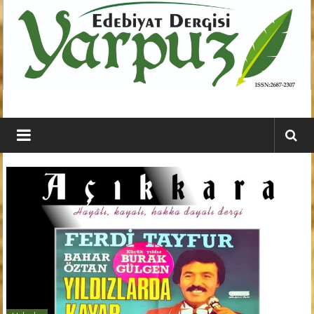
İçeriğe
geç
YARPUZ
Edebiyat
Dergisi
Kahramanmaraş'ın
En
Etkili
Edebiyat
Dergisi