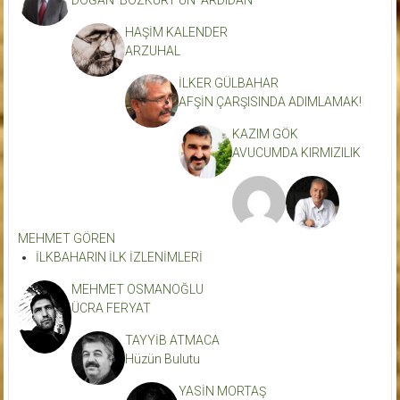
DOĞAN BOZKURT’UN ARDIDAN
HAŞİM KALENDER
ARZUHAL
İLKER GÜLBAHAR
AFŞİN ÇARŞISINDA ADIMLAMAK!
KAZIM GÖK
AVUCUMDA KIRMIZILIK
MEHMET GÖREN
İLKBAHARIN İLK İZLENİMLERİ
MEHMET OSMANOĞLU
ÜCRA FERYAT
TAYYİB ATMACA
Hüzün Bulutu
YASİN MORTAŞ