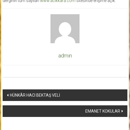
derginin tüm sayıları
www.acikkara.com
sitesinde erişime açık.
admin
Yazı
HÜNKÂR HACI BEKTAŞ VELİ
dolaşımı
EMANET KOKULAR