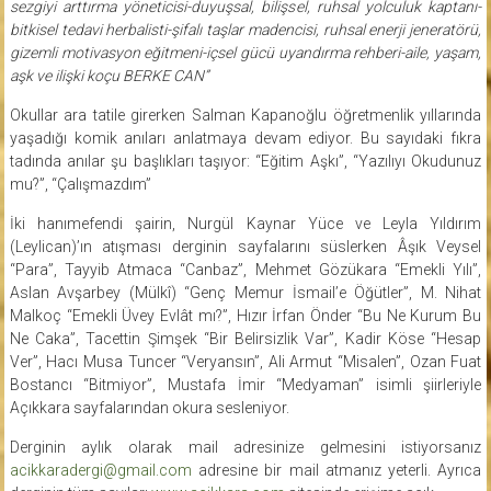
sezgiyi arttırma yöneticisi-duyuşsal, bilişsel, ruhsal yolculuk kaptanı-
bitkisel tedavi herbalisti-şifalı taşlar madencisi, ruhsal enerji jeneratörü,
gizemli motivasyon eğitmeni-içsel gücü uyandırma rehberi-aile, yaşam,
aşk ve ilişki koçu BERKE CAN”
Okullar ara tatile girerken Salman Kapanoğlu öğretmenlik yıllarında
yaşadığı komik anıları anlatmaya devam ediyor. Bu sayıdaki fıkra
tadında anılar şu başlıkları taşıyor: “Eğitim Aşkı”, “Yazılıyı Okudunuz
mu?”, “Çalışmazdım”
İki hanımefendi şairin, Nurgül Kaynar Yüce ve Leyla Yıldırım
(Leylican)’ın atışması derginin sayfalarını süslerken Âşık Veysel
“Para”, Tayyib Atmaca “Canbaz”, Mehmet Gözükara “Emekli Yılı”,
Aslan Avşarbey (Mülkî) “Genç Memur İsmail’e Öğütler”, M. Nihat
Malkoç “Emekli Üvey Evlât mı?”, Hızır İrfan Önder “Bu Ne Kurum Bu
Ne Caka”, Tacettin Şimşek “Bir Belirsizlik Var”, Kadir Köse “Hesap
Ver”, Hacı Musa Tuncer “Veryansın”, Ali Armut “Misalen”, Ozan Fuat
Bostancı “Bitmiyor”, Mustafa İmir “Medyaman” isimli şiirleriyle
Açıkkara sayfalarından okura sesleniyor.
Derginin aylık olarak mail adresinize gelmesini istiyorsanız
acikkaradergi@gmail.com
adresine bir mail atmanız yeterli. Ayrıca