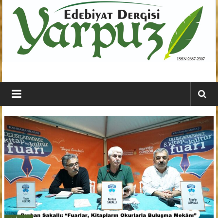
İçeriğe
geç
YARPUZ
Edebiyat
Dergisi
Kahramanmaraş'ın
En
Etkili
Edebiyat
Dergisi