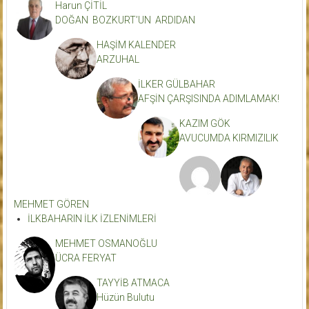
Harun ÇİTİL
DOĞAN BOZKURT’UN ARDIDAN
HAŞİM KALENDER
ARZUHAL
İLKER GÜLBAHAR
AFŞİN ÇARŞISINDA ADIMLAMAK!
KAZIM GÖK
AVUCUMDA KIRMIZILIK
MEHMET GÖREN
İLKBAHARIN İLK İZLENİMLERİ
MEHMET OSMANOĞLU
ÜCRA FERYAT
TAYYİB ATMACA
Hüzün Bulutu