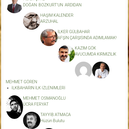
DOĞAN BOZKURT’UN ARDIDAN
HAŞİM KALENDER
ARZUHAL
İLKER GÜLBAHAR
AFŞİN ÇARŞISINDA ADIMLAMAK!
KAZIM GÖK
AVUCUMDA KIRMIZILIK
MEHMET GÖREN
İLKBAHARIN İLK İZLENİMLERİ
MEHMET OSMANOĞLU
ÜCRA FERYAT
TAYYİB ATMACA
Hüzün Bulutu