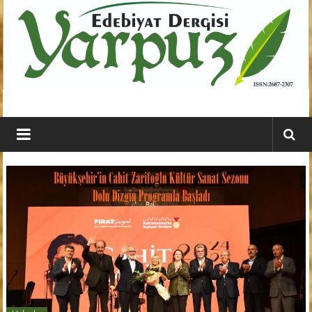
İçeriğe
geç
YARPUZ
Edebiyat
Dergisi
Kahramanmaraş'ın
En
Etkili
Edebiyat
Dergisi