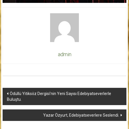
admin
Yazı
Ödüllü Yitiksöz Dergisi’nin Yeni Sayısı Edebiyatseverlerle
Buluştu.
dolaşımı
Yazar Özyurt, Edebiyatseverlere Seslendi.