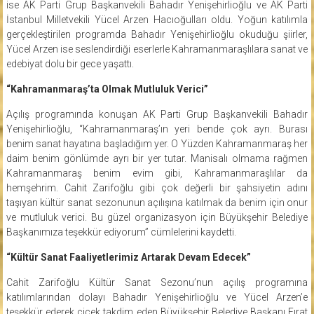
ise AK Parti Grup Başkanvekili Bahadır Yenişehirlioğlu ve AK Parti
İstanbul Milletvekili Yücel Arzen Hacıoğulları oldu. Yoğun katılımla
gerçekleştirilen programda Bahadır Yenişehirlioğlu okuduğu şiirler,
Yücel Arzen ise seslendirdiği eserlerle Kahramanmaraşlılara sanat ve
edebiyat dolu bir gece yaşattı.
“Kahramanmaraş’ta Olmak Mutluluk Verici”
Açılış programında konuşan AK Parti Grup Başkanvekili Bahadır
Yenişehirlioğlu, “Kahramanmaraş’ın yeri bende çok ayrı. Burası
benim sanat hayatına başladığım yer. O Yüzden Kahramanmaraş her
daim benim gönlümde ayrı bir yer tutar. Manisalı olmama rağmen
Kahramanmaraş benim evim gibi, Kahramanmaraşlılar da
hemşehrim. Cahit Zarifoğlu gibi çok değerli bir şahsiyetin adını
taşıyan kültür sanat sezonunun açılışına katılmak da benim için onur
ve mutluluk verici. Bu güzel organizasyon için Büyükşehir Belediye
Başkanımıza teşekkür ediyorum” cümlelerini kaydetti.
“Kültür Sanat Faaliyetlerimiz Artarak Devam Edecek”
Cahit Zarifoğlu Kültür Sanat Sezonu’nun açılış programına
katılımlarından dolayı Bahadır Yenişehirlioğlu ve Yücel Arzen’e
teşekkür ederek çiçek takdim eden Büyükşehir Belediye Başkanı Fırat