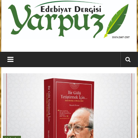
İçeriğe
geç
YARPUZ
Edebiyat
Dergisi
Kahramanmaraş'ın
En
Etkili
Edebiyat
Dergisi