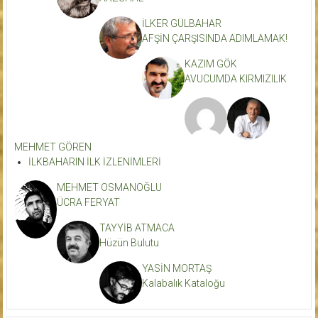
İLKER GÜLBAHAR
AFŞİN ÇARŞISINDA ADIMLAMAK!
KAZIM GÖK
AVUCUMDA KIRMIZILIK
MEHMET GÖREN
İLKBAHARIN İLK İZLENİMLERİ
MEHMET OSMANOĞLU
ÜCRA FERYAT
TAYYİB ATMACA
Hüzün Bulutu
YASİN MORTAŞ
Kalabalık Kataloğu