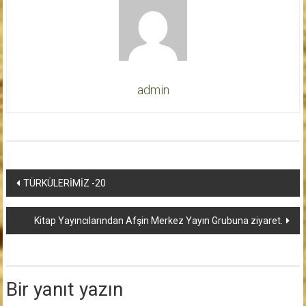
admin
Yazı
TÜRKÜLERİMİZ -20
dolaşımı
Kitap Yayıncılarından Afşin Merkez Yayın Grubuna ziyaret.
Bir yanıt yazın