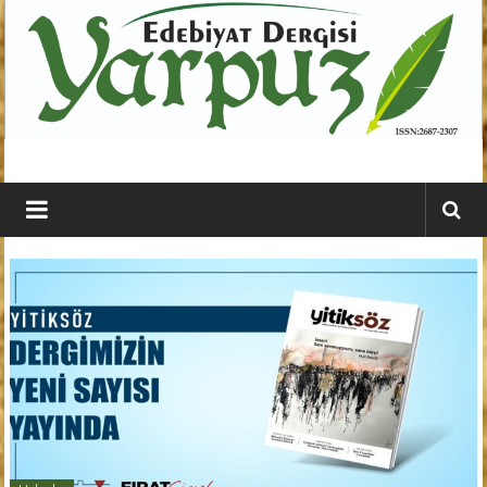
İçeriğe
geç
YARPUZ
Edebiyat
Dergisi
Kahramanmaraş'ın
En
Etkili
Edebiyat
Dergisi