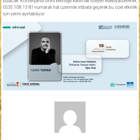
bulacak. Kontenjanla sınırlı etkinliğe katılmak isteyen edebiyatseverler,
0535 108 13 81 numaralı hat üzerinde irtibata geçerek bu özel etkinlik
için yerini ayırtabiliyor.