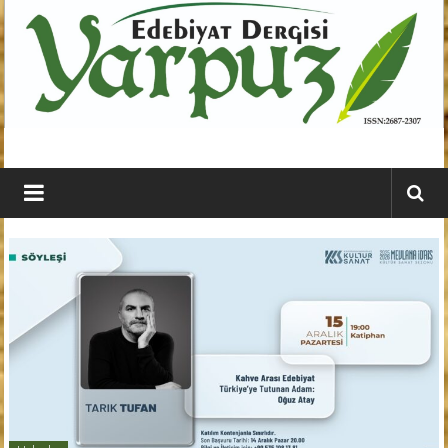
İçeriğe
geç
YARPUZ
Edebiyat
Dergisi
Kahramanmaraş'ın
En
Etkili
Edebiyat
Dergisi