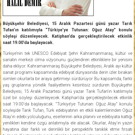
Büyükşehir Belediyesi, 15 Aralık Pazartesi günü yazar Tarık
Tufan’ın katılımıyla “Türkiye’ye Tutunan: Oğuz Atay” konulu
söyleşi düzenleyecek. Katiphan’da gerçekleştirilecek etkinlik
saat 19.00’da başlayacak.
Türkiye’nin tek UNESCO Edebiyat Şehri Kahramanmaraş, kültür ve
sanatın merkezi olma vizyonunu güçlendiren etkinliklere bir yenisini
daha ekliyor. Kahramanmaraş Büyükşehir Belediyesi, Aralık ayı kültür
sanat programı kapsamında edebiyat dünyasında derin izler bırakan
isimleri okurlarla bir araya getirmeyi sürdürüyor. Bu kapsamda, farklı
yaş gruplarına yönelik faaliyetlerini kesintisiz sürdüren Büyükşehir
Belediyesi, 15 Aralık Pazartesi günü yazar Tarık Tufan’ın katılımıyla
özel bir söyleşi düzenleyecek. Katiphan’da gerçekleştirilecek etkinlik
saat 19.00’da başlayacak. “Türkiye’ye Tutunan: Oğuz Atay” konulu
söyleşide Tarık Tufan, Türk edebiyatının en etkili kalemlerinden Oğuz
Atay’ın edebi yolculuğunu, eserlerinin arka planını ve edebiyata kattığı
yenilikleri kendine özgü anlatımıyla ele alacak. Okurlar, Atay’ın yazın
hayatına dair farklı ve derinlikli bir perspektife tanıklık etme fırsatı