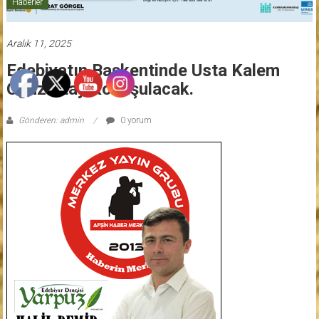
Haberler
Aralık 11, 2025
Edebiyatın Başkentinde Usta Kalem
Oğuz Atay Konuşulacak.
Gönderen: admin
0 yorum