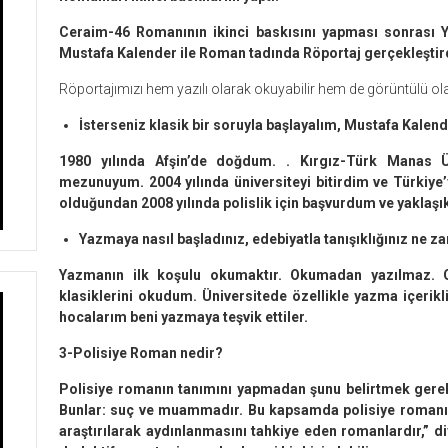
Ceraim-46 Romanının ikinci baskısını yapması sonrası
Mustafa Kalender ile Roman tadında Röportaj gerçekleştir
Röportajımızı hem yazılı olarak okuyabilir hem de görüntülü olar
İsterseniz klasik bir soruyla başlayalım, Mustafa Kalen
1980 yılında Afşin’de doğdum. . Kırgız-Türk Manas Üni
mezunuyum. 2004 yılında üniversiteyi bitirdim ve Türkiy
olduğundan 2008 yılında polislik için başvurdum ve yaklaşık
Yazmaya nasıl başladınız, edebiyatla tanışıklığınız ne 
Yazmanın ilk koşulu okumaktır. Okumadan yazılmaz. O
klasiklerini okudum. Üniversitede özellikle yazma içerik
hocalarım beni yazmaya teşvik ettiler.
3-Polisiye Roman nedir?
Polisiye romanın tanımını yapmadan şunu belirtmek gereki
Bunlar: suç ve muammadır. Bu kapsamda polisiye romanı, 
araştırılarak aydınlanmasını tahkiye eden romanlardır,” di