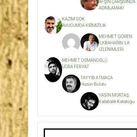
AFŞİN ÇARŞISINDA
ADIMLAMAK!
KAZIM GÖK
AVUCUMDA KIRMIZILIK
MEHMET GÖREN
İLKBAHARIN İLK
İZLENİMLERİ
MEHMET OSMANOĞLU
ÜCRA FERYAT
TAYYİB ATMACA
Hüzün Bulutu
YASİN MORTAŞ
Kalabalık Kataloğu