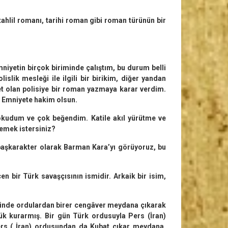
ahlil romanı, tarihi roman gibi roman türünün bir
niyetin birçok biriminde çalıştım, bu durum belli
islik mesleği ile ilgili bir birikim, diğer yandan
et olan polisiye bir roman yazmaya karar verdim.
, Emniyete hakim olsun.
 okudum ve çok beğendim. Katile akıl yürütme ve
demek istersiniz?
başkarakter olarak Barman Kara’yı görüyoruz, bu
n bir Türk savaşçısının ismidir. Arkaik bir isim,
iğinde ordulardan birer cengâver meydana çıkarak
lük kurarmış. Bir gün Türk ordusuyla Pers (İran)
ers ( İran) ordusundan da Kubat çıkar meydana,