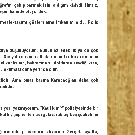
rafını çekip parmak izini aldığım kişiydi. Hırsız,
leşim halinde oluyorduk.
ok meslektaşımı gözlemleme imkanım oldu. Polis
ı diye düşünüyorum. Bunun az edebilik ya da çok
lı. Sosyal romanın alt dalı olan bir köy romanını
 delikanlısının, bakracına su dolduran sevdiği kıza,
 mü okuması daha yerinde olur.
tlidir. Ama pınar başına Karacaoğlan daha çok
malıdır.
isiyesi yazmıyorum. “Katil kim?” polisiyesinde bir
ktiftir, şüphelileri sorgulayarak üç beş şüphelinin
diği metodu, prosedürü izliyorum. Gerçek hayatta,