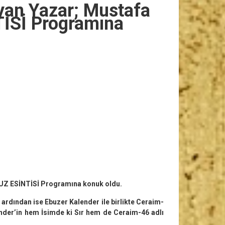
yan Yazar; Mustafa
İSİ Programına
PUZ ESİNTİSİ Programına konuk oldu.
 ardından ise Ebuzer Kalender ile birlikte Ceraim-
nder’in hem İsimde ki Sır hem de Ceraim-46 adlı