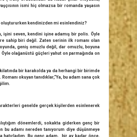
vaşçısının ismi hiç olmazsa bir romanda yaşasın
i oluştururken kendinizden mi esinlendiniz?
, işini seven, kendini işine adamış bir polis. Öyle
e sahip biri değil. Zaten serinin ilk romanı olan
 boyunda, geniş omuzlu değil, dar omuzlu, boyuna
im. Öyle olağanüstü güçleri yahut on parmağında on
kilatında bir karakolda ya da herhangi bir birimde
eci. Romanı okuyan tanıdıklar,“Ya, bu adam sana çok
ğilim.
rakterleri genelde gerçek kişilerden esinlenerek
alıştığım dönemlerdi, sokakta giderken genç bir
Ben bu adamı nereden tanıyorum diye düşünmeye
ra hatırladım. Bu genç adam, bir ay kadar önce,