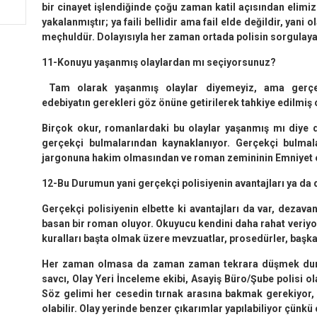
bir cinayet işlendiğinde çoğu zaman katil açısından elimizd
yakalanmıştır; ya faili bellidir ama fail elde değildir, yani ola
meçhuldür. Dolayısıyla her zaman ortada polisin sorgulayac
11-Konuyu yaşanmış olaylardan mı seçiyorsunuz?
Tam olarak yaşanmış olaylar diyemeyiz, ama gerçekl
edebiyatın gerekleri göz önüne getirilerek tahkiye edilmiş o
Birçok okur, romanlardaki bu olaylar yaşanmış mı diye
gerçekçi bulmalarından kaynaklanıyor. Gerçekçi bulmal
jargonuna hakim olmasından ve roman zemininin Emniyet 
12-Bu Durumun yani gerçekçi polisiyenin avantajları ya da 
Gerçekçi polisiyenin elbette ki avantajları da var, dezavan
basan bir roman oluyor. Okuyucu kendini daha rahat veriyo
kuralları başta olmak üzere mevzuatlar, prosedürler, başkar
Her zaman olmasa da zaman zaman tekrara düşmek durum
savcı, Olay Yeri İnceleme ekibi, Asayiş Büro/Şube polisi ola
Söz gelimi her cesedin tırnak arasına bakmak gerekiyor, çü
olabilir. Olay yerinde benzer çıkarımlar yapılabiliyor çünkü 