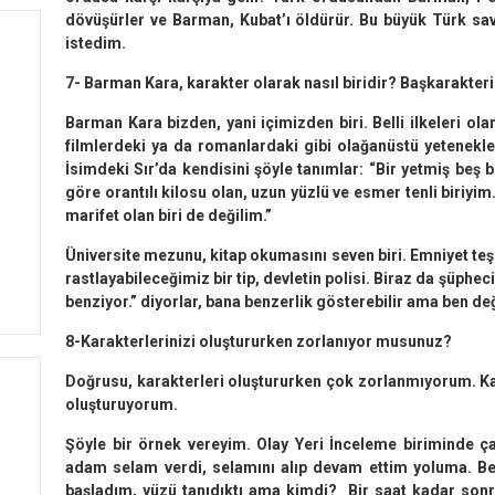
dövüşürler ve Barman, Kubat’ı öldürür. Bu büyük Türk sa
istedim.
7- Barman Kara, karakter olarak nasıl biridir? Başkarakter
Barman Kara bizden, yani içimizden biri. Belli ilkeleri olan
filmlerdeki ya da romanlardaki gibi olağanüstü yetenekler
İsimdeki Sır’da kendisini şöyle tanımlar: “Bir yetmiş beş
göre orantılı kilosu olan, uzun yüzlü ve esmer tenli biriy
marifet olan biri de değilim.”
Üniversite mezunu, kitap okumasını seven biri. Emniyet teş
rastlayabileceğimiz bir tip, devletin polisi. Biraz da şüph
benziyor.” diyorlar, bana benzerlik gösterebilir ama ben de
8-Karakterlerinizi oluştururken zorlanıyor musunuz?
Doğrusu, karakterleri oluştururken çok zorlanmıyorum. Ka
oluşturuyorum.
Şöyle bir örnek vereyim. Olay Yeri İnceleme biriminde ç
adam selam verdi, selamını alıp devam ettim yoluma. 
başladım, yüzü tanıdıktı ama kimdi? Bir saat kadar son