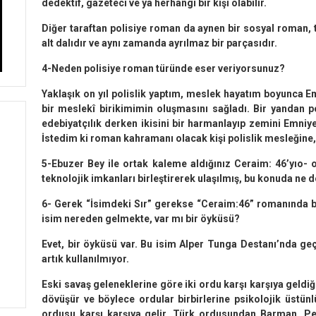
dedektif, gazeteci ve ya herhangi bir kişi olabilir.
Diğer taraftan polisiye roman da aynen bir sosyal roman, t
alt dalıdır ve aynı zamanda ayrılmaz bir parçasıdır.
4-Neden polisiye roman türünde eser veriyorsunuz?
Yaklaşık on yıl polislik yaptım, meslek hayatım boyunca Em
bir meslekî birikimimin oluşmasını sağladı. Bir yandan pol
edebiyatçılık derken ikisini bir harmanlayıp zemini Emniy
İstedim ki roman kahramanı olacak kişi polislik mesleğine
5-Ebuzer Bey ile ortak kaleme aldığınız Ceraim: 46’yıo-
teknolojik imkanları birleştirerek ulaşılmış, bu konuda ne 
6- Gerek “İsimdeki Sır” gerekse “Ceraim:46” romanında 
isim nereden gelmekte, var mı bir öyküsü?
Evet, bir öyküsü var. Bu isim Alper Tunga Destanı’nda geçe
artık kullanılmıyor.
Eski savaş geleneklerine göre iki ordu karşı karşıya geld
dövüşür ve böylece ordular birbirlerine psikolojik üstün
ordusu karşı karşıya gelir. Türk ordusundan Barman, P