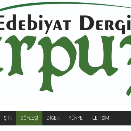
ŞİİR
SÖYLEŞİ
DİĞER
KÜNYE
İLETİŞİM