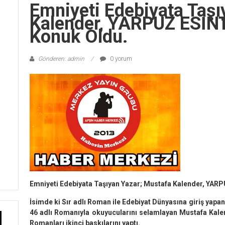
Emniyeti Edebiyata Taşı
Kalender, YARPUZ ESİNT
Konuk Oldu.
Gönderen: admin
0 yorum
Emniyeti Edebiyata Taşıyan Yazar; Mustafa Kalender, YAR
İsimde ki Sır adlı Roman ile Edebiyat Dünyasına giriş yapan
46 adlı Romanıyla okuyucularını selamlayan Mustafa Kale
Romanları ikinci baskılarını yaptı.