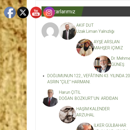
Dergisi
Yazarlarımız
Kahramanmaraş'ın
En
AKİF DUT
Etkili
Uzak Liman Yalnızlığı
Edebiyat
Dergisi
AYŞE ARSLAN
MAHŞER İÇİMİZ
Dr. Mehme
GÜNEŞ
DOĞUMUNUN 122., VEFÂTININ 43. YILINDA 20
ASRIN “ÇİLE” HARMANI.
Harun ÇİTİL
DOĞAN BOZKURT’UN ARDIDAN
HAŞİM KALENDER
ARZUHAL
İLKER GÜLBAHAR