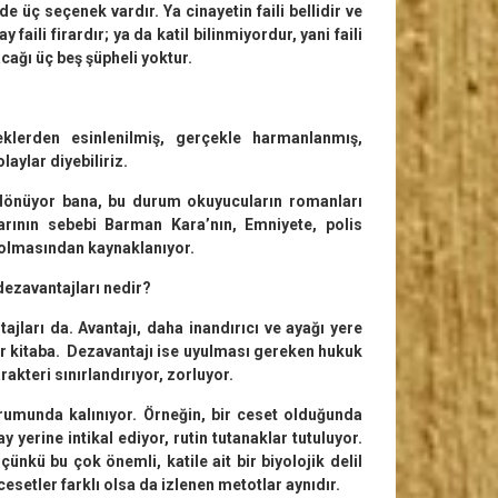
e üç seçenek vardır. Ya cinayetin faili bellidir ve
y faili firardır; ya da katil bilinmiyordur, yani faili
ağı üç beş şüpheli yoktur.
erden esinlenilmiş, gerçekle harmanlanmış,
laylar diyebiliriz.
 dönüyor bana, bu durum okuyucuların romanları
arının sebebi Barman Kara’nın, Emniyete, polis
olmasından kaynaklanıyor.
dezavantajları nedir?
tajları da. Avantajı, daha inandırıcı ve ayağı yere
r kitaba. Dezavantajı ise uyulması gereken hukuk
akteri sınırlandırıyor, zorluyor.
unda kalınıyor. Örneğin, bir ceset olduğunda
y yerine intikal ediyor, rutin tutanaklar tutuluyor.
nkü bu çok önemli, katile ait bir biyolojik delil
cesetler farklı olsa da izlenen metotlar aynıdır.