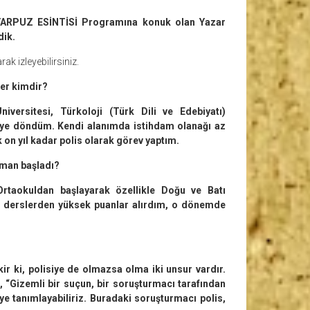
 YARPUZ ESİNTİSİ Programına konuk olan Yazar
dik.
ak izleyebilirsiniz.
der kimdir?
versitesi, Türkoloji (Türk Dili ve Edebiyatı)
e’ye döndüm. Kendi alanımda istihdam olanağı az
 on yıl kadar polis olarak görev yaptım.
zaman başladı?
rtaokuldan başlayarak özellikle Doğu ve Batı
li derslerden yüksek puanlar alırdım, o dönemde
r ki, polisiye de olmazsa olma iki unsur vardır.
“Gizemli bir suçun, bir soruşturmacı tarafından
ye tanımlayabiliriz. Buradaki soruşturmacı polis,