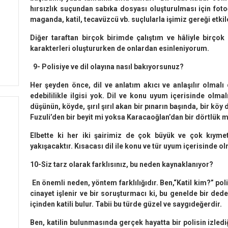
hırsızlık suçundan sabıka dosyası oluşturulması için fotoğ
maganda, katil, tecavüzcü vb. suçlularla işimiz gereği etki
Diğer taraftan birçok birimde çalıştım ve hâliyle birç
karakterleri oluştururken de onlardan esinleniyorum.
9- Polisiye ve dil olayına nasıl bakıyorsunuz?
Her şeyden önce, dil ve anlatım akıcı ve anlaşılır olmal
edebililikle ilgisi yok. Dil ve konu uyum içerisinde olma
düşünün, köyde, şırıl şırıl akan bir pınarın başında, bir köy
Fuzuli’den bir beyit mi yoksa Karacaoğlan’dan bir dörtlük
Elbette ki her iki şairimiz de çok büyük ve çok kıyme
yakışacaktır. Kısacası dil ile konu ve tür uyum içerisinde ol
10-Siz tarz olarak farklısınız, bu neden kaynaklanıyor?
En önemli neden, yöntem farklılığıdır. Ben,“Katil kim?” pol
cinayet işlenir ve bir soruşturmacı ki, bu genelde bir dede
içinden katili bulur. Tabii bu türde güzel ve saygıdeğerdir.
Ben, katilin bulunmasında gerçek hayatta bir polisin izle