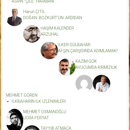
ASRIN “ÇİLE” HARMANI.
Harun ÇİTİL
DOĞAN BOZKURT’UN ARDIDAN
HAŞİM KALENDER
ARZUHAL
İLKER GÜLBAHAR
AFŞİN ÇARŞISINDA ADIMLAMAK!
KAZIM GÖK
AVUCUMDA KIRMIZILIK
MEHMET GÖREN
İLKBAHARIN İLK İZLENİMLERİ
MEHMET OSMANOĞLU
ÜCRA FERYAT
TAYYİB ATMACA