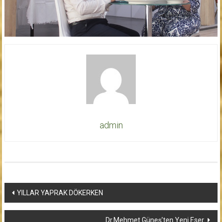
admin
Yazı
YILLAR YAPRAK DÖKERKEN
dolaşımı
Dr.Mehmet Güneş’ten Yeni Eser.