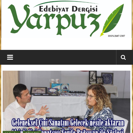
İçeriğe
geç
YARPUZ
Edebiyat
Dergisi
Kahramanmaraş'ın
En
Etkili
Edebiyat
Dergisi