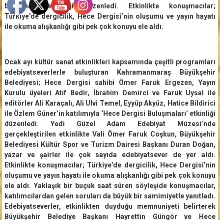
buluşması etkinliği düzenledi. Etkinlikte konuşmacılar;
Türkiye’de dergicilik, Hece Dergisi’nin oluşumu ve yayın hayatı
ile okuma alışkanlığı gibi pek çok konuyu ele aldı.
Ocak ayı kültür sanat etkinlikleri kapsamında çeşitli programları
edebiyatseverlerle buluşturan Kahramanmaraş Büyükşehir
Belediyesi; Hece Dergisi sahibi Ömer Faruk Ergezen, Yayın
Kurulu üyeleri Atıf Bedir, İbrahim Demirci ve Faruk Uysal ile
editörler Ali Karaçalı, Ali Ulvi Temel, Eyyüp Akyüz, Hatice Bildirici
ile Özlem Güner’in katılımıyla ‘Hece Dergisi Buluşmaları’ etkinliği
düzenledi. Yedi Güzel Adam Edebiyat Müzesi’nde
gerçekleştirilen etkinlikte Vali Ömer Faruk Coşkun, Büyükşehir
Belediyesi Kültür Spor ve Turizm Dairesi Başkanı Duran Doğan,
yazar ve şairler ile çok sayıda edebiyatsever de yer aldı.
Etkinlikte konuşmacılar; Türkiye’de dergicilik, Hece Dergisi’nin
oluşumu ve yayın hayatı ile okuma alışkanlığı gibi pek çok konuyu
ele aldı. Yaklaşık bir buçuk saat süren söyleşide konuşmacılar,
katılımcılardan gelen soruları da büyük bir samimiyetle yanıtladı.
Edebiyatseverler, etkinlikten duyduğu memnuniyeti belirterek
Büyükşehir Belediye Başkanı Hayrettin Güngör ve Hece