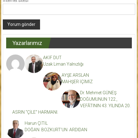
İnternet sitesi
Yazarlarımız
AKİF DUT
Uzak Liman Yalnızlığı
AYŞE ARSLAN
MAHŞER İÇİMİZ
Dr. Mehmet GÜNEŞ
DOĞUMUNUN 122.,
VEFÂTININ 43. YILINDA 20.
ASRIN “ÇİLE” HARMANI.
Harun ÇİTİL
DOĞAN BOZKURT’UN ARDIDAN