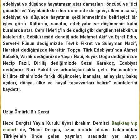
edebiyat ve düşünce hayatımızın atar damarları, öncüsü ve itici
gücüdürler. Yayınlandıkları her dönemde dergiler; ülkenin sanat,
edebiyat ve düşünce hayatının şekillenmesinde belirleyici bir
işlev görür. Kültürün, sanatın, edebiyatın ve düşüncenin kalbi
buralarda atar. Cemil Meriç’in de dediği gibi dergiler, tefekkürün
kaleleridir. Sebîlürreşâd dendiğinde Mehmet Akif ve Eşref Edip,
Servet-i Fünun dediğimizde Tevfik Fikret ve Süleyman Nazif,
Hareket dediğimizde Nurettin Topçu, Türk Edebiyatı’nda Ahmet
Kabaklı, Varlık dediğimizde Yaşar Nabi, Büyük Doğu dediğimizde
Necip Fazıl, Diriliş dediğimizde Sezai Karakoç, Edebiyat
dediğimiz Nuri Pakdil ve arkadaşları akla gelir. Bu isimlerle
birlikte zihnimizde farklı düşünceler, inanışlar, anlayışlar, bakış
açıları, dünya, ülke ve hayat tasavvurları belirir” cümlelerini
kaydetti.
Uzun Ömürlü Bir Dergi
Hece Dergisi Yayın Kurulu üyesi İbrahim Demirci
Başiktaş vip
escort
de, “Hece Dergisi, uzun ömürlü olması bakımından
Türkiye’nin önde gelen yayınları arasında yer alıyor.