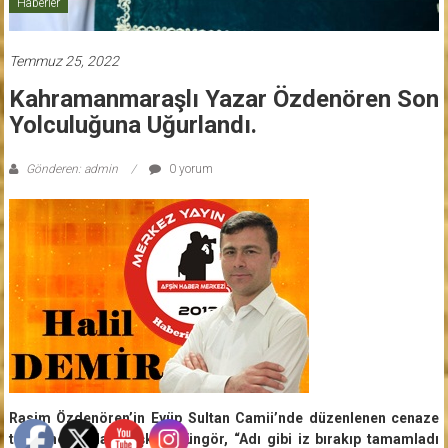
Haberler
Temmuz 25, 2022
Kahramanmaraşlı Yazar Özdenören Son
Yolculuğuna Uğurlandı.
Gönderen: admin
0 yorum
Rasim Özdenören’in Eyüp Sultan Camii’nde düzenlenen cenaze
törenine katılan Başkan Güngör, “Adı gibi iz bırakıp tamamladı