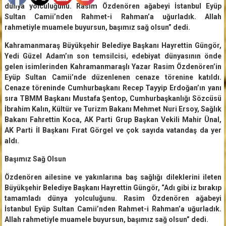
dünya yolculuğunu. Rasim Özdenören ağabeyi İstanbul Eyüp
Sultan Camii’nden Rahmet-i Rahman’a uğurladık. Allah
rahmetiyle muamele buyursun, başımız sağ olsun” dedi.
Kahramanmaraş Büyükşehir Belediye Başkanı Hayrettin Güngör,
Yedi Güzel Adam’ın son temsilcisi, edebiyat dünyasının önde
gelen isimlerinden Kahramanmaraşlı Yazar Rasim Özdenören’in
Eyüp Sultan Camii’nde düzenlenen cenaze törenine katıldı.
Cenaze töreninde Cumhurbaşkanı Recep Tayyip Erdoğan’ın yanı
sıra TBMM Başkanı Mustafa Şentop, Cumhurbaşkanlığı Sözcüsü
İbrahim Kalın, Kültür ve Turizm Bakanı Mehmet Nuri Ersoy, Sağlık
Bakanı Fahrettin Koca, AK Parti Grup Başkan Vekili Mahir Ünal,
AK Parti İl Başkanı Fırat Görgel ve çok sayıda vatandaş da yer
aldı.
Başımız Sağ Olsun
Özdenören ailesine ve yakınlarına baş sağlığı dileklerini ileten
Büyükşehir Belediye Başkanı Hayrettin Güngör, “Adı gibi iz bırakıp
tamamladı dünya yolculuğunu. Rasim Özdenören ağabeyi
İstanbul Eyüp Sultan Camii’nden Rahmet-i Rahman’a uğurladık.
Allah rahmetiyle muamele buyursun, başımız sağ olsun” dedi.