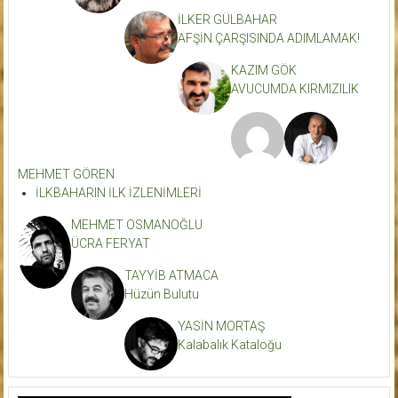
İLKER GÜLBAHAR
AFŞİN ÇARŞISINDA ADIMLAMAK!
KAZIM GÖK
AVUCUMDA KIRMIZILIK
MEHMET GÖREN
İLKBAHARIN İLK İZLENİMLERİ
MEHMET OSMANOĞLU
ÜCRA FERYAT
TAYYİB ATMACA
Hüzün Bulutu
YASİN MORTAŞ
Kalabalık Kataloğu