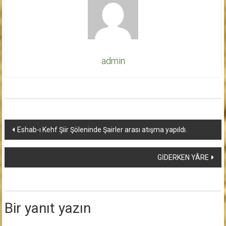
admin
Yazı
Eshab-ı Kehf Şiir Şöleninde Şairler arası atışma yapıldı.
dolaşımı
GİDERKEN YÂRE
Bir yanıt yazın