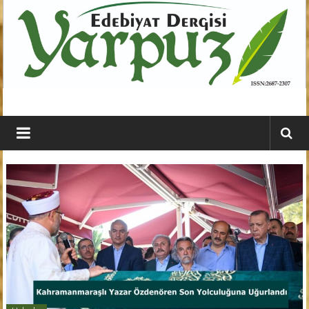
İçeriğe
geç
YARPUZ
Edebiyat
Dergisi
Kahramanmaraş'ın
En
Etkili
Edebiyat
Dergisi