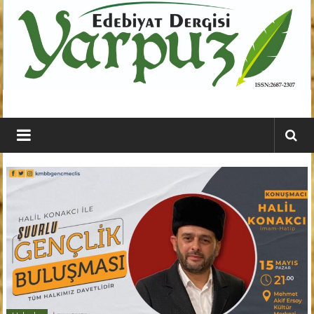
İçeriğe
geç
YARPUZ
Edebiyat
Dergisi
Kahramanmaraş'ın
En
Etkili
Edebiyat
Dergisi