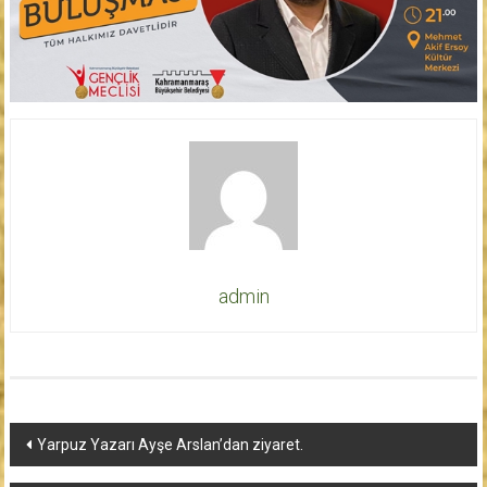
admin
Yazı
Yarpuz Yazarı Ayşe Arslan’dan ziyaret.
dolaşımı