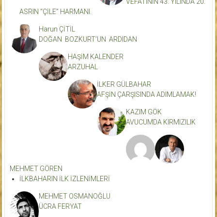
VEFÂTININ 43. YILINDA 20.
ASRIN “ÇİLE” HARMANI.
Harun ÇİTİL
DOĞAN BOZKURT’UN ARDIDAN
HAŞİM KALENDER
ARZUHAL
İLKER GÜLBAHAR
AFŞİN ÇARŞISINDA ADIMLAMAK!
KAZIM GÖK
AVUCUMDA KIRMIZILIK
MEHMET GÖREN
İLKBAHARIN İLK İZLENİMLERİ
MEHMET OSMANOĞLU
ÜCRA FERYAT