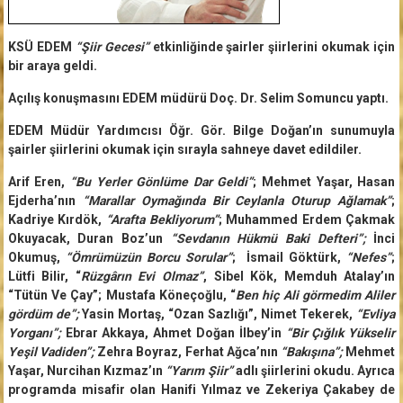
KSÜ EDEM
“Şiir Gecesi”
etkinliğinde şairler şiirlerini okumak için
bir araya geldi.
Açılış konuşmasını EDEM müdürü Doç. Dr. Selim Somuncu yaptı.
EDEM Müdür Yardımcısı Öğr. Gör. Bilge Doğan’ın sunumuyla
şairler şiirlerini okumak için sırayla sahneye davet edildiler.
Arif Eren,
“Bu Yerler Gönlüme Dar Geldi”
; Mehmet Yaşar, Hasan
Ejderha’nın
“
Marallar Oymağında Bir Ceylanla Oturup Ağlamak”
;
Kadriye Kırdök,
“Arafta Bekliyorum”
; Muhammed Erdem Çakmak
Okuyacak, Duran Boz’un
“Sevdanın Hükmü Baki Defteri”;
İnci
Okumuş,
“Ömrümüzün Borcu Sorular”
; İsmail Göktürk,
“Nefes
”
;
Lütfi Bilir, “
Rüzgârın Evi Olmaz”
, Sibel Kök, Memduh Atalay’ın
“Tütün Ve Çay”; Mustafa Köneçoğlu, “
Ben hiç Ali görmedim Aliler
gördüm de”;
Yasin Mortaş, “Ozan Sazlığı”, Nimet Tekerek,
“Evliya
Yorganı”;
Ebrar Akkaya, Ahmet Doğan İlbey’in
“
Bir Çığlık Yükselir
Yeşil Vadiden”;
Zehra Boyraz, Ferhat Ağca’nın
“Bakışına”;
Mehmet
Yaşar, Nurcihan Kızmaz’ın
“Yarım Şiir”
adlı şiirlerini okudu. Ayrıca
programda misafir olan Hanifi Yılmaz ve Zekeriya Çakabey de