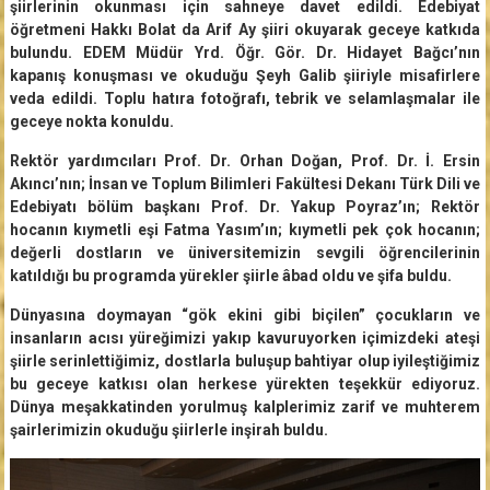
şiirlerinin okunması için sahneye davet edildi. Edebiyat
öğretmeni Hakkı Bolat da Arif Ay şiiri okuyarak geceye katkıda
bulundu. EDEM Müdür Yrd. Öğr. Gör. Dr. Hidayet Bağcı’nın
kapanış konuşması ve okuduğu Şeyh Galib şiiriyle misafirlere
veda edildi. Toplu hatıra fotoğrafı, tebrik ve selamlaşmalar ile
geceye nokta konuldu.
Rektör yardımcıları Prof. Dr. Orhan Doğan, Prof. Dr. İ. Ersin
Akıncı’nın; İnsan ve Toplum Bilimleri Fakültesi Dekanı Türk Dili ve
Edebiyatı bölüm başkanı Prof. Dr. Yakup Poyraz’ın; Rektör
hocanın kıymetli eşi Fatma Yasım’ın; kıymetli pek çok hocanın;
değerli dostların ve üniversitemizin sevgili öğrencilerinin
katıldığı bu programda yürekler şiirle âbad oldu ve şifa buldu.
Dünyasına doymayan “gök ekini gibi biçilen” çocukların ve
insanların acısı yüreğimizi yakıp kavuruyorken içimizdeki ateşi
şiirle serinlettiğimiz, dostlarla buluşup bahtiyar olup iyileştiğimiz
bu geceye katkısı olan herkese yürekten teşekkür ediyoruz.
Dünya meşakkatinden yorulmuş kalplerimiz zarif ve muhterem
şairlerimizin okuduğu şiirlerle inşirah buldu.