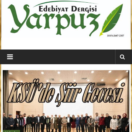
İçeriğe
geç
YARPUZ
Edebiyat
Dergisi
Kahramanmaraş'ın
En
Etkili
Edebiyat
Dergisi