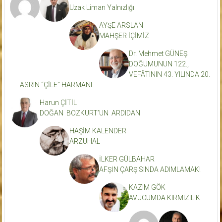
Uzak Liman Yalnızlığı
AYŞE ARSLAN
MAHŞER İÇİMİZ
Dr. Mehmet GÜNEŞ
DOĞUMUNUN 122.,
VEFÂTININ 43. YILINDA 20.
ASRIN “ÇİLE” HARMANI.
Harun ÇİTİL
DOĞAN BOZKURT’UN ARDIDAN
HAŞİM KALENDER
ARZUHAL
İLKER GÜLBAHAR
AFŞİN ÇARŞISINDA ADIMLAMAK!
KAZIM GÖK
AVUCUMDA KIRMIZILIK