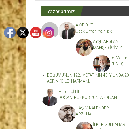
Dergisi
Yazarlarımız
Kahramanmaraş'ın
En
AKİF DUT
Etkili
Uzak Liman Yalnızlığı
Edebiyat
Dergisi
AYŞE ARSLAN
MAHŞER İÇİMİZ
Dr. Mehme
GÜNEŞ
DOĞUMUNUN 122., VEFÂTININ 43. YILINDA 20
ASRIN “ÇİLE” HARMANI.
Harun ÇİTİL
DOĞAN BOZKURT’UN ARDIDAN
HAŞİM KALENDER
ARZUHAL
İLKER GÜLBAHAR