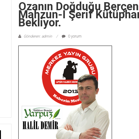
Ozanın Doğduğu Berçene
Mahzun-I Şerif Kütüphan
Bekliyor.
Gönderen: admin
0 yorum