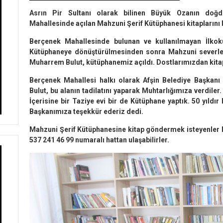
Asrın Pir Sultanı olarak bilinen Büyük Ozanın doğd
Mahallesinde açılan Mahzuni Şerif Kütüphanesi kitaplarını 
Berçenek Mahallesinde bulunan ve kullanılmayan İlkokul
Kütüphaneye dönüştürülmesinden sonra Mahzuni severle
Muharrem Bulut, kütüphanemiz açıldı. Dostlarımızdan kita
Berçenek Mahallesi halkı olarak Afşin Belediye Başkan
Bulut, bu alanın tadilatını yaparak Muhtarlığımıza verdiler
İçerisine bir Taziye evi bir de Kütüphane yaptık. 50 yıld
Başkanımıza teşekkür ederiz dedi.
Mahzuni Şerif Kütüphanesine kitap göndermek isteyenler
537 241 46 99 numaralı hattan ulaşabilirler.