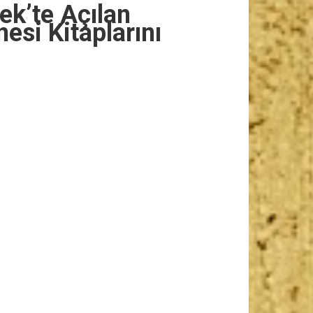
k’te Açılan
esi Kitaplarını