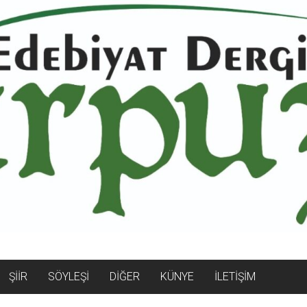
ŞİİR
SÖYLEŞİ
DİĞER
KÜNYE
İLETİŞİM