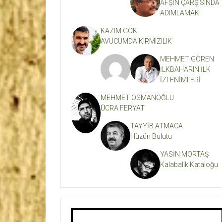
AFŞİN ÇARŞISINDA
ADIMLAMAK!
KAZIM GÖK
AVUCUMDA KIRMIZILIK
MEHMET GÖREN
İLKBAHARIN İLK
İZLENİMLERİ
MEHMET OSMANOĞLU
ÜCRA FERYAT
TAYYİB ATMACA
Hüzün Bulutu
YASİN MORTAŞ
Kalabalık Kataloğu