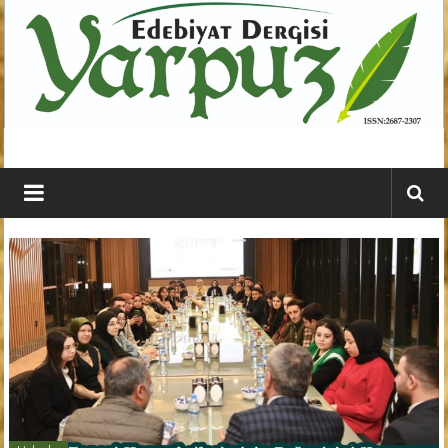
İçeriğe
geç
YARPUZ
Edebiyat
Dergisi
Kahramanmaraş'ın
En
Etkili
Edebiyat
Dergisi