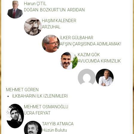
Harun ÇİTİL
DOĞAN BOZKURT’UN ARDIDAN
HAŞİM KALENDER
ARZUHAL
İLKER GÜLBAHAR
AFŞİN ÇARŞISINDA ADIMLAMAK!
KAZIM GÖK
AVUCUMDA KIRMIZILIK
MEHMET GÖREN
İLKBAHARIN İLK İZLENİMLERİ
MEHMET OSMANOĞLU
ÜCRA FERYAT
TAYYİB ATMACA
Hüzün Bulutu