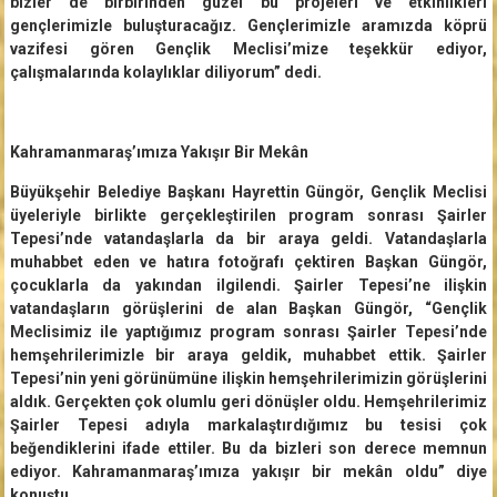
bizler de birbirinden güzel bu projeleri ve etkinlikleri
gençlerimizle buluşturacağız. Gençlerimizle aramızda köprü
vazifesi gören Gençlik Meclisi’mize teşekkür ediyor,
çalışmalarında kolaylıklar diliyorum” dedi.
Kahramanmaraş’ımıza Yakışır Bir Mekân
Büyükşehir Belediye Başkanı Hayrettin Güngör, Gençlik Meclisi
üyeleriyle birlikte gerçekleştirilen program sonrası Şairler
Tepesi’nde vatandaşlarla da bir araya geldi. Vatandaşlarla
muhabbet eden ve hatıra fotoğrafı çektiren Başkan Güngör,
çocuklarla da yakından ilgilendi. Şairler Tepesi’ne ilişkin
vatandaşların görüşlerini de alan Başkan Güngör, “Gençlik
Meclisimiz ile yaptığımız program sonrası Şairler Tepesi’nde
hemşehrilerimizle bir araya geldik, muhabbet ettik. Şairler
Tepesi’nin yeni görünümüne ilişkin hemşehrilerimizin görüşlerini
aldık. Gerçekten çok olumlu geri dönüşler oldu. Hemşehrilerimiz
Şairler Tepesi adıyla markalaştırdığımız bu tesisi çok
beğendiklerini ifade ettiler. Bu da bizleri son derece memnun
ediyor. Kahramanmaraş’ımıza yakışır bir mekân oldu” diye
konuştu.