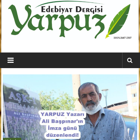
İçeriğe
geç
YARPUZ
Edebiyat
Dergisi
Kahramanmaraş'ın
En
Etkili
Edebiyat
Dergisi