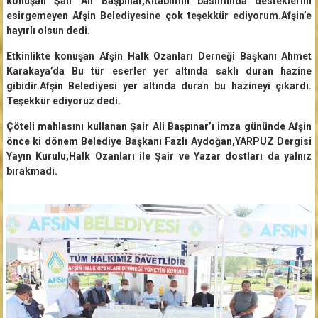
konuşan Şair Ali Başpınar,Kitabımın basımında desteklerini
esirgemeyen Afşin Belediyesine çok teşekkür ediyorum.Afşin’e
hayırlı olsun dedi.
Etkinlikte konuşan Afşin Halk Ozanları Derneği Başkanı Ahmet
Karakaya’da Bu tür eserler yer altında saklı duran hazine
gibidir.Afşin Belediyesi yer altında duran bu hazineyi çıkardı.
Teşekkür ediyoruz dedi.
Çöteli mahlasını kullanan Şair Ali Başpınar’ı imza gününde Afşin
önce ki dönem Belediye Başkanı Fazlı Aydoğan,YARPUZ Dergisi
Yayın Kurulu,Halk Ozanları ile Şair ve Yazar dostları da yalnız
bırakmadı.