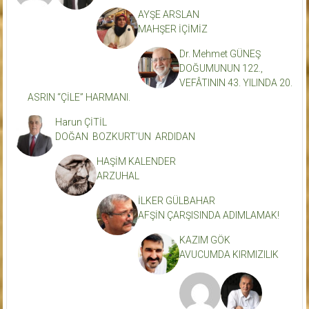
AYŞE ARSLAN
MAHŞER İÇİMİZ
Dr. Mehmet GÜNEŞ
DOĞUMUNUN 122.,
VEFÂTININ 43. YILINDA 20.
ASRIN “ÇİLE” HARMANI.
Harun ÇİTİL
DOĞAN BOZKURT’UN ARDIDAN
HAŞİM KALENDER
ARZUHAL
İLKER GÜLBAHAR
AFŞİN ÇARŞISINDA ADIMLAMAK!
KAZIM GÖK
AVUCUMDA KIRMIZILIK