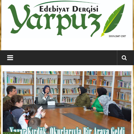
İçeriğe
geç
YARPUZ
Edebiyat
Dergisi
Kahramanmaraş'ın
En
Etkili
Edebiyat
Dergisi