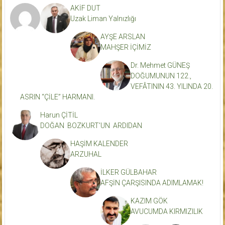
AKİF DUT
Uzak Liman Yalnızlığı
AYŞE ARSLAN
MAHŞER İÇİMİZ
Dr. Mehmet GÜNEŞ
DOĞUMUNUN 122.,
VEFÂTININ 43. YILINDA 20.
ASRIN “ÇİLE” HARMANI.
Harun ÇİTİL
DOĞAN BOZKURT’UN ARDIDAN
HAŞİM KALENDER
ARZUHAL
İLKER GÜLBAHAR
AFŞİN ÇARŞISINDA ADIMLAMAK!
KAZIM GÖK
AVUCUMDA KIRMIZILIK