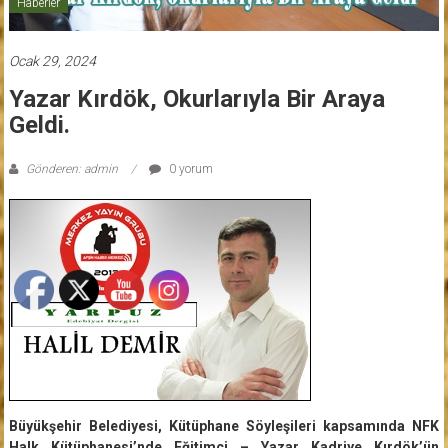
Haberler
Ocak 29, 2024
Yazar Kırdök, Okurlarıyla Bir Araya
Geldi.
Gönderen: admin
0 yorum
Büyükşehir Belediyesi, Kütüphane Söyleşileri kapsamında NFK
Halk Kütüphanesi’nde Eğitimci – Yazar Kadriye Kırdök’ün