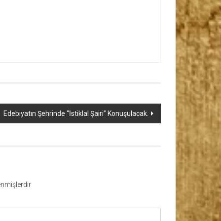
Edebiyatın Şehrinde “İstiklal Şairi” Konuşulacak.
lenmişlerdir