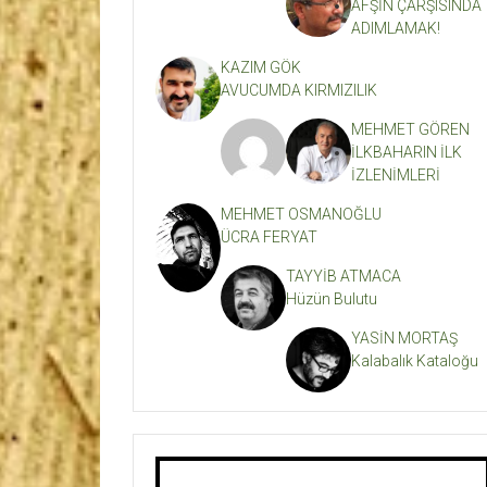
AFŞİN ÇARŞISINDA
ADIMLAMAK!
KAZIM GÖK
AVUCUMDA KIRMIZILIK
MEHMET GÖREN
İLKBAHARIN İLK
İZLENİMLERİ
MEHMET OSMANOĞLU
ÜCRA FERYAT
TAYYİB ATMACA
Hüzün Bulutu
YASİN MORTAŞ
Kalabalık Kataloğu