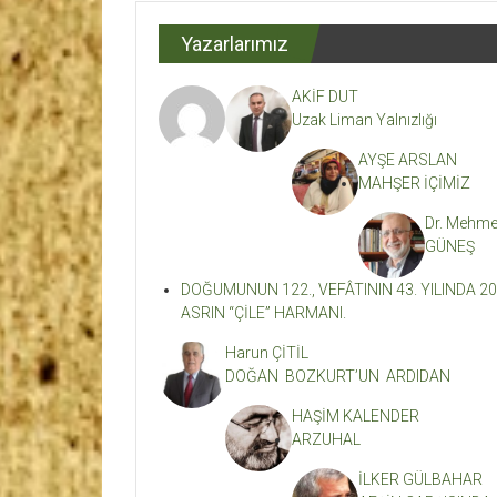
Dergisi
Yazarlarımız
Kahramanmaraş'ın
En
AKİF DUT
Etkili
Uzak Liman Yalnızlığı
Edebiyat
Dergisi
AYŞE ARSLAN
MAHŞER İÇİMİZ
Dr. Mehme
GÜNEŞ
DOĞUMUNUN 122., VEFÂTININ 43. YILINDA 20
ASRIN “ÇİLE” HARMANI.
Harun ÇİTİL
DOĞAN BOZKURT’UN ARDIDAN
HAŞİM KALENDER
ARZUHAL
İLKER GÜLBAHAR