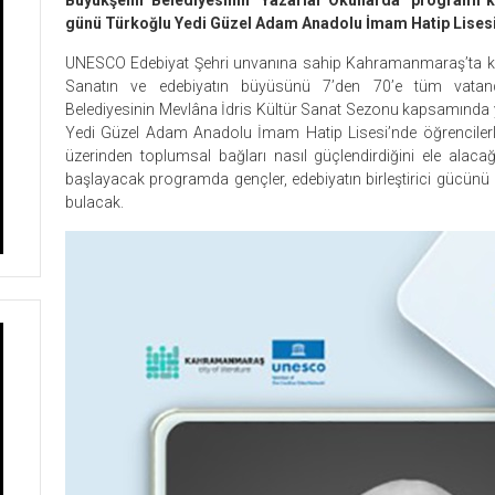
günü Türkoğlu Yedi Güzel Adam Anadolu İmam Hatip Lisesi’
UNESCO Edebiyat Şehri unvanına sahip Kahramanmaraş’ta kült
Sanatın ve edebiyatın büyüsünü 7’den 70’e tüm vatan
Belediyesinin Mevlâna İdris Kültür Sanat Sezonu kapsamında
Yedi Güzel Adam Anadolu İmam Hatip Lisesi’nde öğrencilerle 
üzerinden toplumsal bağları nasıl güçlendirdiğini ele alaca
başlayacak programda gençler, edebiyatın birleştirici gücünü 
bulacak.