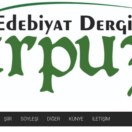
ŞİİR
SÖYLEŞİ
DİĞER
KÜNYE
İLETİŞİM