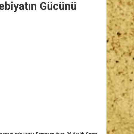
ebiyatın Gücünü
 kapsamında yazar Ramazan Avcı, 26 Aralık Cuma