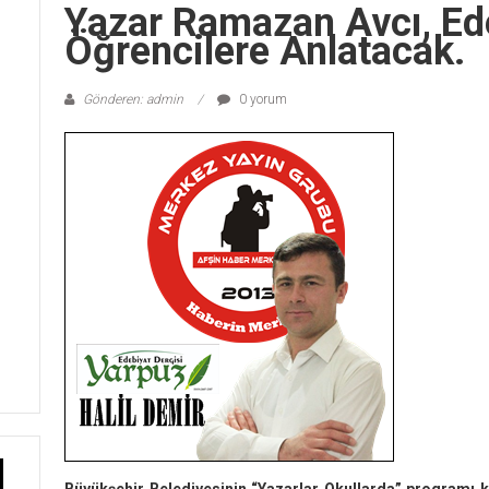
Yazar Ramazan Avcı, Ed
Öğrencilere Anlatacak.
Gönderen: admin
0 yorum
Büyükşehir Belediyesinin “Yazarlar Okullarda” programı