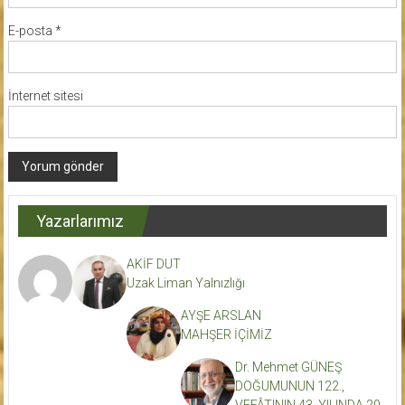
E-posta
*
İnternet sitesi
Yazarlarımız
AKİF DUT
Uzak Liman Yalnızlığı
AYŞE ARSLAN
MAHŞER İÇİMİZ
Dr. Mehmet GÜNEŞ
DOĞUMUNUN 122.,
VEFÂTININ 43. YILINDA 20.