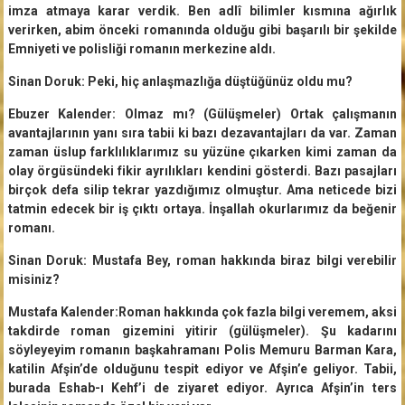
imza atmaya karar verdik. Ben adlî bilimler kısmına ağırlık
verirken, abim önceki romanında olduğu gibi başarılı bir şekilde
Emniyeti ve polisliği romanın merkezine aldı.
Sinan Doruk: Peki, hiç anlaşmazlığa düştüğünüz oldu mu?
Ebuzer Kalender: Olmaz mı? (Gülüşmeler) Ortak çalışmanın
avantajlarının yanı sıra tabii ki bazı dezavantajları da var. Zaman
zaman üslup farklılıklarımız su yüzüne çıkarken kimi zaman da
olay örgüsündeki fikir ayrılıkları kendini gösterdi. Bazı pasajları
birçok defa silip tekrar yazdığımız olmuştur. Ama neticede bizi
tatmin edecek bir iş çıktı ortaya. İnşallah okurlarımız da beğenir
romanı.
Sinan Doruk: Mustafa Bey, roman hakkında biraz bilgi verebilir
misiniz?
Mustafa Kalender:Roman hakkında çok fazla bilgi veremem, aksi
takdirde roman gizemini yitirir (gülüşmeler). Şu kadarını
söyleyeyim romanın başkahramanı Polis Memuru Barman Kara,
katilin Afşin’de olduğunu tespit ediyor ve Afşin’e geliyor. Tabii,
burada Eshab-ı Kehf’i de ziyaret ediyor. Ayrıca Afşin’in ters