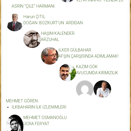
ASRIN “ÇİLE” HARMANI.
Harun ÇİTİL
DOĞAN BOZKURT’UN ARDIDAN
HAŞİM KALENDER
ARZUHAL
İLKER GÜLBAHAR
AFŞİN ÇARŞISINDA ADIMLAMAK!
KAZIM GÖK
AVUCUMDA KIRMIZILIK
MEHMET GÖREN
İLKBAHARIN İLK İZLENİMLERİ
MEHMET OSMANOĞLU
ÜCRA FERYAT