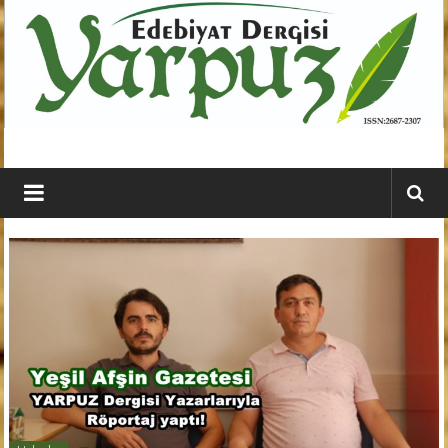
İçeriğe
geç
YARPUZ
Edebiyat
Dergisi
Kahramanmaraş'ın
En
Etkili
Edebiyat
Dergisi