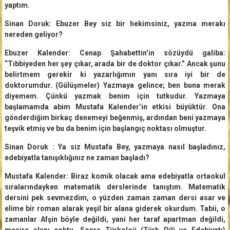
yaptım.
Sinan Doruk: Ebuzer Bey siz bir hekimsiniz, yazma merakı
nereden geliyor?
Ebuzer Kalender: Cenap Şahabettin’in sözüydü galiba:
“Tıbbiyeden her şey çıkar, arada bir de doktor çıkar.” Ancak şunu
belirtmem gerekir ki yazarlığımın yanı sıra iyi bir de
doktorumdur. (Gülüşmeler) Yazmaya gelince; ben buna merak
diyemem. Çünkü yazmak benim için tutkudur. Yazmaya
başlamamda abim Mustafa Kalender’in etkisi büyüktür. Ona
gönderdiğim birkaç denemeyi beğenmiş, ardından beni yazmaya
teşvik etmiş ve bu da benim için başlangıç noktası olmuştur.
Sinan Doruk : Ya siz Mustafa Bey, yazmaya nasıl başladınız,
edebiyatla tanışıklığınız ne zaman başladı?
Mustafa Kalender: Biraz komik olacak ama edebiyatla ortaokul
sıralarındayken matematik derslerinde tanıştım. Matematik
dersini pek sevmezdim, o yüzden zaman zaman dersi asar ve
elime bir roman alarak yeşil bir alana giderek okurdum. Tabii, o
zamanlar Afşin böyle değildi, yani her taraf apartman değildi,
mesire alanı çoktu. Sonra Türkoloji (Türk Dili ve Edebiyatı)