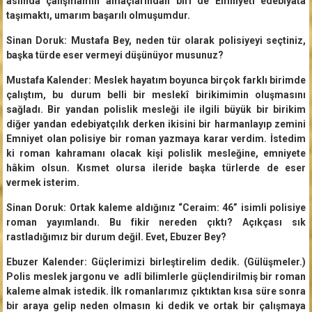
aslında çalışmamın amaçlarından biri de Emniyeti edebiyata
taşımaktı, umarım başarılı olmuşumdur.
Sinan Doruk: Mustafa Bey, neden tür olarak polisiyeyi seçtiniz,
başka türde eser vermeyi düşünüyor musunuz?
Mustafa Kalender: Meslek hayatım boyunca birçok farklı birimde
çalıştım, bu durum belli bir meslekî birikimimin oluşmasını
sağladı. Bir yandan polislik mesleği ile ilgili büyük bir birikim
diğer yandan edebiyatçılık derken ikisini bir harmanlayıp zemini
Emniyet olan polisiye bir roman yazmaya karar verdim. İstedim
ki roman kahramanı olacak kişi polislik mesleğine, emniyete
hâkim olsun. Kısmet olursa ileride başka türlerde de eser
vermek isterim.
Sinan Doruk: Ortak kaleme aldığınız “Ceraim: 46” isimli polisiye
roman yayımlandı. Bu fikir nereden çıktı? Açıkçası sık
rastladığımız bir durum değil. Evet, Ebuzer Bey?
Ebuzer Kalender: Güçlerimizi birleştirelim dedik. (Gülüşmeler.)
Polis meslek jargonu ve adlî bilimlerle güçlendirilmiş bir roman
kaleme almak istedik. İlk romanlarımız çıktıktan kısa süre sonra
bir araya gelip neden olmasın ki dedik ve ortak bir çalışmaya