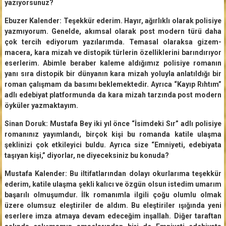
yazıyorsunuz?
Ebuzer Kalender: Teşekkür ederim. Hayır, ağırlıklı olarak polisiye
yazmıyorum. Genelde, akımsal olarak post modern türü daha
çok tercih ediyorum yazılarımda. Temasal olaraksa gizem-
macera, kara mizah ve distopik türlerin özelliklerini barındırıyor
eserlerim. Abimle beraber kaleme aldığımız polisiye romanın
yanı sıra distopik bir dünyanın kara mizah yoluyla anlatıldığı bir
roman çalışmam da basımı beklemektedir. Ayrıca “Kayıp Rıhtım”
adlı edebiyat platformunda da kara mizah tarzında post modern
öyküler yazmaktayım.
Sinan Doruk: Mustafa Bey iki yıl önce “İsimdeki Sır” adlı polisiye
romanınız yayımlandı, birçok kişi bu romanda katile ulaşma
şeklinizi çok etkileyici buldu. Ayrıca size “Emniyeti, edebiyata
taşıyan kişi,” diyorlar, ne diyeceksiniz bu konuda?
Mustafa Kalender: Bu iltifatlarından dolayı okurlarıma teşekkür
ederim, katile ulaşma şekli kalıcı ve özgün olsun istedim umarım
başarılı olmuşumdur. İlk romanımla ilgili çoğu olumlu olmak
üzere olumsuz eleştiriler de aldım. Bu eleştiriler ışığında yeni
eserlere imza atmaya devam edeceğim inşallah. Diğer taraftan