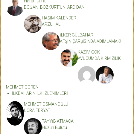
Harun ÇİTİL
DOĞAN BOZKURT’UN ARDIDAN
HAŞİM KALENDER
ARZUHAL
İLKER GÜLBAHAR
AFŞİN ÇARŞISINDA ADIMLAMAK!
KAZIM GÖK
AVUCUMDA KIRMIZILIK
MEHMET GÖREN
İLKBAHARIN İLK İZLENİMLERİ
MEHMET OSMANOĞLU
ÜCRA FERYAT
TAYYİB ATMACA
Hüzün Bulutu