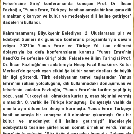
Felsefesine Giriş’ konferansında konuşan Prof. Dr. İhsan
Fazlıoğlu, “Yunus Emre, Türkçeyi basit anlamıyla bir konuşma dili
olmaktan çıkarıyor ve kültür ve medeniyet dili haline getiriyor”
ifadelerini kullandı.
Kahramanmaraş Büyükşehir Belediyesi 2. Uluslararası Şiir ve
Edebiyat Günleri ilk gününde konferans programlarıyla devam
ediyor. 2021’in Yunus Emre ve Türkçe Yılı ilan edilmesi
dolayısıyla bu defa konferansların konusu “Yunus Emre’nin
Kend’Öz Felsefesine Giriş” oldu. Felsefe ve Bilim Tarihçisi Prof.
Dr. İhsan Fazlıoğlu’nun anlatımıyla Necip Fazıl Kısakürek Kültür
Merkezi’de gerçekleşen etkinliğe kültür sanat dostları da büyük
bir ilgi gösterdi. Türk edebiyatının temel taşlarından Yunus
Emre’nin ruhani yolculuğunu, dili kullanmadaki dönüşümünü ve
felsefesini anlatan Fazlıoğlu, “Yunus Emre’nin tarihte yaptığı iş
sözü, yani Türkçeyi atıl olmaktan kurtarıp, esas biçimini vermiş
olmasıdır. O, varlık ile Türkçe konuşmuş. Dolayısıyla varlık da
onunla aynı dilden bir iletişim kurmuştu. Yunus Emre Türkçeyi
basit anlamıyla bir konuşma dili olmaktan çıkarmıştı. Onu bir
kültür ve medeniyet dili haline getirmişti” ifadeleriyle
edebiyattaki tesirine şiirlerinden somut örnekler verdi. Yunus
Emre’nin felsefesini, “Söz özün dışarı çıkarılmasıdır. Dolayısıyla