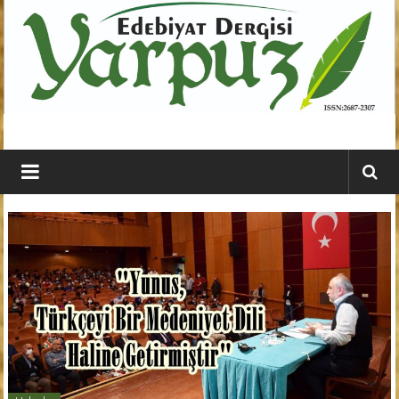
İçeriğe
geç
YARPUZ
Edebiyat
Dergisi
Kahramanmaraş'ın
En
Etkili
Edebiyat
Dergisi