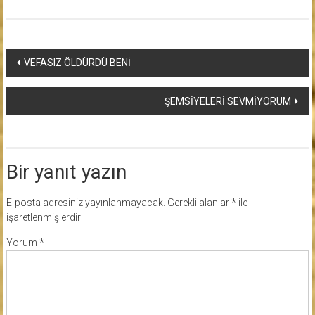
Yazı
VEFASIZ ÖLDÜRDÜ BENİ
dolaşımı
ŞEMSİYELERİ SEVMİYORUM
Bir yanıt yazın
E-posta adresiniz yayınlanmayacak.
Gerekli alanlar
*
ile
işaretlenmişlerdir
Yorum
*