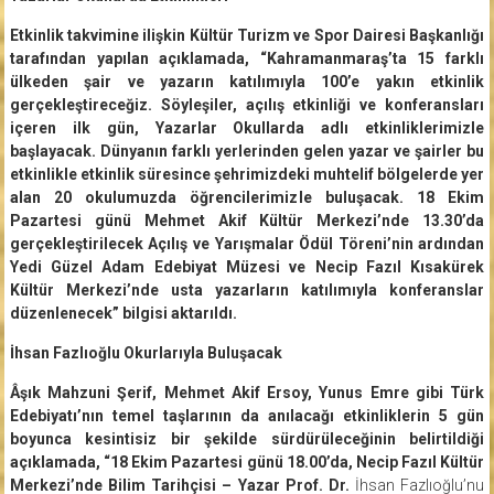
Etkinlik takvimine ilişkin Kültür Turizm ve Spor Dairesi Başkanlığı
tarafından yapılan açıklamada, “Kahramanmaraş’ta 15 farklı
ülkeden şair ve yazarın katılımıyla 100’e yakın etkinlik
gerçekleştireceğiz. Söyleşiler, açılış etkinliği ve konferansları
içeren ilk gün, Yazarlar Okullarda adlı etkinliklerimizle
başlayacak. Dünyanın farklı yerlerinden gelen yazar ve şairler bu
etkinlikle etkinlik süresince şehrimizdeki muhtelif bölgelerde yer
alan 20 okulumuzda öğrencilerimizle buluşacak. 18 Ekim
Pazartesi günü Mehmet Akif Kültür Merkezi’nde 13.30’da
gerçekleştirilecek Açılış ve Yarışmalar Ödül Töreni’nin ardından
Yedi Güzel Adam Edebiyat Müzesi ve Necip Fazıl Kısakürek
Kültür Merkezi’nde usta yazarların katılımıyla konferanslar
düzenlenecek” bilgisi aktarıldı.
İhsan Fazlıoğlu Okurlarıyla Buluşacak
Âşık Mahzuni Şerif, Mehmet Akif Ersoy, Yunus Emre gibi Türk
Edebiyatı’nın temel taşlarının da anılacağı etkinliklerin 5 gün
boyunca kesintisiz bir şekilde sürdürüleceğinin belirtildiği
açıklamada, “18 Ekim Pazartesi günü 18.00’da, Necip Fazıl Kültür
Merkezi’nde Bilim Tarihçisi – Yazar Prof. Dr.
İhsan Fazlıoğlu’nu