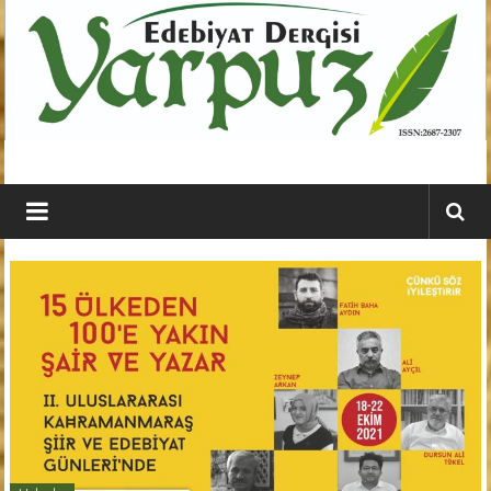
İçeriğe
geç
YARPUZ
Edebiyat
Dergisi
Kahramanmaraş'ın
En
Etkili
Edebiyat
Dergisi