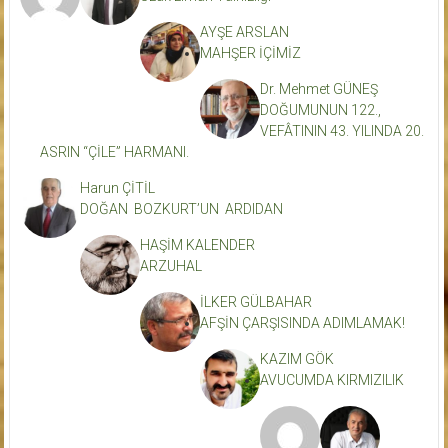
AYŞE ARSLAN
MAHŞER İÇİMİZ
Dr. Mehmet GÜNEŞ
DOĞUMUNUN 122.,
VEFÂTININ 43. YILINDA 20.
ASRIN “ÇİLE” HARMANI.
Harun ÇİTİL
DOĞAN BOZKURT’UN ARDIDAN
HAŞİM KALENDER
ARZUHAL
İLKER GÜLBAHAR
AFŞİN ÇARŞISINDA ADIMLAMAK!
KAZIM GÖK
AVUCUMDA KIRMIZILIK