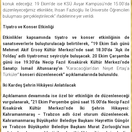
konuk edeceğiz. 19 Ekim’de ise KSÜ Avşar Kampüsü’nde 15.00’da
düzenleyeceğimiz etkinlikte, İhsan Fazlıoğlu İle Üniversite Öğrencileri
buluşması gerçekleştirilecek” ifadelerine yer verildi.
Tiyatro ve Konser Etkinliği
Etkinlikler kapsamında tiyatro ve konser etkinliğinin de
sanatseverlerle buluşturulacağı belirtilerek, “19 Ekim Salı günü
Mehmet Akif Ersoy Kültür Merkezi’nde saat 18.30’da ‘Aşk ile
Yoldaş’ adlı tiyatromuz seyirciyle buluşacak. 20 Ekim Çarşamba
günü ise 19.30’da Necip Fazıl Kısakürek Kültür Merkezi’nde
Sanatçı İsmail Altunsaray’ın ‘
Karacaoğlan’dan Neşet Ertaş’a
Türküler
’ konseri düzenlenecek” açıklamalarında bulunuldu.
İki Kardeş Şehrin Hikâyesi Anlatılacak
Açıklamanın devamında ise özel bir etkinliğin de düzenleneceği
vurgulanarak, “21 Ekim Perşembe günü saat 15.00’da Necip Fazıl
Kısakürek Kültür Merkezi’nde İki Şehrin Hikayesi:
Kahramanmaraş – Trabzon adlı özel oturum düzenlenecek.
Kahramanmaraş Büyükşehir Belediye Başkanı Hayrettin Güngör
ve Trabzon Büyükşehir Belediye Başkanı Murat Zorluoğlu’nun