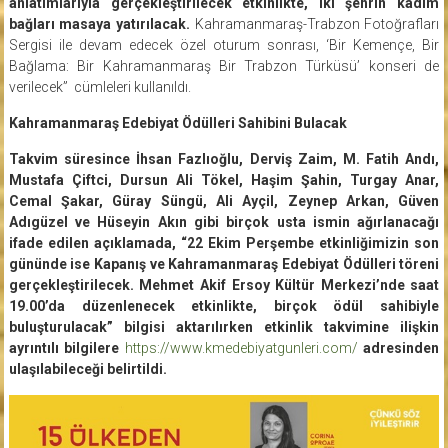
anlatımlarıyla gerçekleştirilecek etkinlikte, iki şehrin kadim
bağları masaya yatırılacak.
Kahramanmaraş-Trabzon Fotoğrafları
Sergisi ile devam edecek özel oturum sonrası, ‘Bir Kemençe, Bir
Bağlama: Bir Kahramanmaraş Bir Trabzon Türküsü’ konseri de
verilecek” cümleleri kullanıldı.
Kahramanmaraş Edebiyat Ödülleri Sahibini Bulacak
Takvim süresince İhsan Fazlıoğlu, Derviş Zaim, M. Fatih Andı,
Mustafa Çiftci, Dursun Ali Tökel, Haşim Şahin, Turgay Anar,
Cemal Şakar, Güray Süngü, Ali Ayçil, Zeynep Arkan, Güven
Adıgüzel ve Hüseyin Akın gibi birçok usta ismin ağırlanacağı
ifade edilen açıklamada, “22 Ekim Perşembe etkinliğimizin son
gününde ise Kapanış ve Kahramanmaraş Edebiyat Ödülleri töreni
gerçekleştirilecek. Mehmet Akif Ersoy Kültür Merkezi’nde saat
19.00’da düzenlenecek etkinlikte, birçok ödül sahibiyle
buluşturulacak” bilgisi aktarılırken etkinlik takvimine ilişkin
ayrıntılı bilgilere
https://www.kmedebiyatgunleri.com/
adresinden
ulaşılabileceği belirtildi.