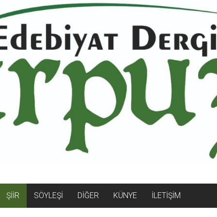
ŞİİR
SÖYLEŞİ
DİĞER
KÜNYE
İLETİŞİM