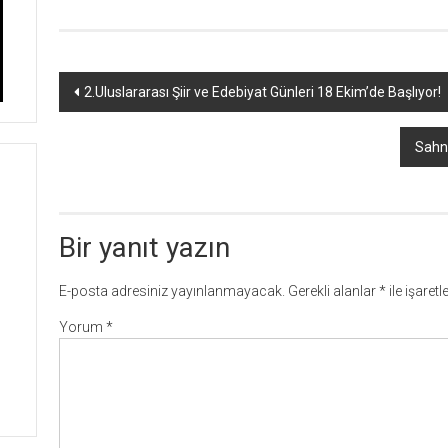
Yazı
2.Uluslararası Şiir ve Edebiyat Günleri 18 Ekim’de Başlıyor!
dolaşımı
Sahn
Bir yanıt yazın
E-posta adresiniz yayınlanmayacak.
Gerekli alanlar
*
ile işaret
Yorum
*