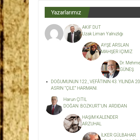
Dergisi
Yazarlarımız
Kahramanmaraş'ın
En
AKİF DUT
Etkili
Uzak Liman Yalnızlığı
Edebiyat
Dergisi
AYŞE ARSLAN
MAHŞER İÇİMİZ
Dr. Mehme
GÜNEŞ
DOĞUMUNUN 122., VEFÂTININ 43. YILINDA 20
ASRIN “ÇİLE” HARMANI.
Harun ÇİTİL
DOĞAN BOZKURT’UN ARDIDAN
HAŞİM KALENDER
ARZUHAL
İLKER GÜLBAHAR