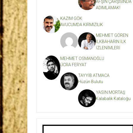
AFŞİN ÇARŞISINDA
ADIMLAMAK!
KAZIM GÖK
AVUCUMDA KIRMIZILIK
MEHMET GÖREN
İLKBAHARIN İLK
İZLENİMLERİ
MEHMET OSMANOĞLU
ÜCRA FERYAT
TAYYİB ATMACA
Hüzün Bulutu
YASİN MORTAŞ
Kalabalık Kataloğu