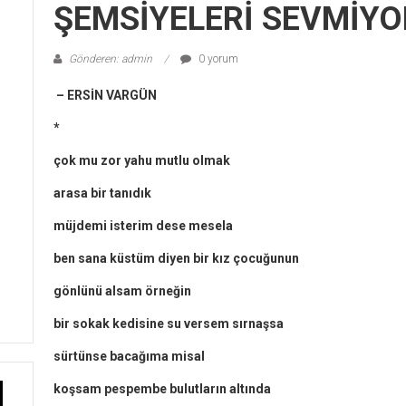
ŞEMSİYELERİ SEVMİY
Gönderen: admin
0 yorum
– ERSİN VARGÜN
*
çok mu zor yahu mutlu olmak
arasa bir tanıdık
müjdemi isterim dese mesela
ben sana küstüm diyen bir kız çocuğunun
gönlünü alsam örneğin
bir sokak kedisine su versem sırnaşsa
sürtünse bacağıma misal
koşsam pespembe bulutların altında