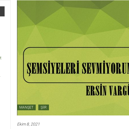
t
.
MANŞET
ŞİİR
Ekim 8, 2021