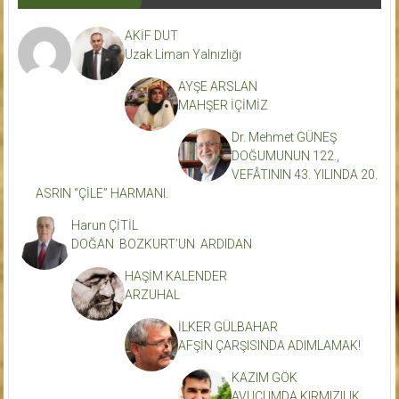
AKİF DUT
Uzak Liman Yalnızlığı
AYŞE ARSLAN
MAHŞER İÇİMİZ
Dr. Mehmet GÜNEŞ
DOĞUMUNUN 122.,
VEFÂTININ 43. YILINDA 20.
ASRIN “ÇİLE” HARMANI.
Harun ÇİTİL
DOĞAN BOZKURT’UN ARDIDAN
HAŞİM KALENDER
ARZUHAL
İLKER GÜLBAHAR
AFŞİN ÇARŞISINDA ADIMLAMAK!
KAZIM GÖK
AVUCUMDA KIRMIZILIK