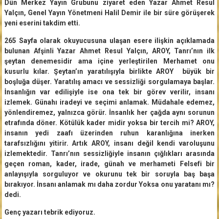
Dün Merkez Yayın Grubunu ziyaret eden Yazar Ahmet Resul
Yalçın, Genel Yayın Yönetmeni Halil Demir ile bir süre görüşerek
yeni eserini takdim etti.
265 Sayfa olarak okuyucusuna ulaşan esere ilişkin açıklamada
bulunan Afşinli Yazar Ahmet Resul Yalçın, AROY, Tanrı’nın ilk
şeytan denemesidir ama içine yerleştirilen Merhamet onu
kusurlu kılar. Şeytan’ın yaratılışıyla birlikte AROY büyük bir
boşluğa düşer. Yaratılış amacı ve sessizliği sorgulamaya başlar.
İnsanlığın var edilişiyle ise ona tek bir görev verilir, insanı
izlemek. Günahı iradeyi ve seçimi anlamak. Müdahale edemez,
yönlendiremez, yalnızca görür. İnsanlık her çağda aynı sorunun
etrafında döner. Kötülük kader midir yoksa bir tercih mi? AROY,
insanın yedi zaafı üzerinden ruhun karanlığına inerken
tarafsızlığını yitirir. Artık AROY, insanı değil kendi varoluşunu
izlemektedir. Tanrı’nın sessizliğiyle insanın çığlıkları arasında
geçen roman, kader, irade, günah ve merhameti Felsefi bir
anlayışıyla sorguluyor ve okurunu tek bir soruyla baş başa
bırakıyor. İnsanı anlamak mı daha zordur Yoksa onu yaratanı mı?
dedi.
Genç yazarı tebrik ediyoruz.