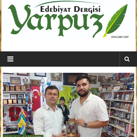
İçeriğe
geç
YARPUZ
Edebiyat
Dergisi
Kahramanmaraş'ın
En
Etkili
Edebiyat
Dergisi