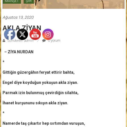
MANŞET
ŞİİR
Ağustos 13, 2020
AKLA ZİYAN
Gönderen: admin
0 yorum
– ZİYA NURDAN
*
Gittiğin güzergâhın feryat ettirir bahta,
Engel diye koyduğun yokuşun akla ziyan.
Parmak izin bulunmuş çevirdiğin silahta,
İhanet kurşununu sıkışın akla ziyan.
*
Namerde taş çıkartır hep sırtımdan vuruşun,