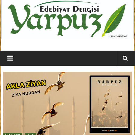
İçeriğe
geç
YARPUZ
Edebiyat
Dergisi
Kahramanmaraş'ın
En
Etkili
Edebiyat
Dergisi