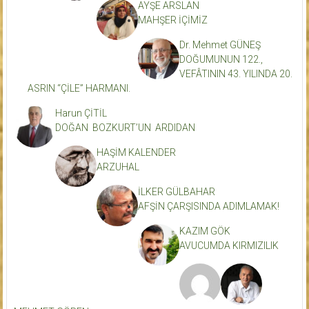
AYŞE ARSLAN
MAHŞER İÇİMİZ
Dr. Mehmet GÜNEŞ
DOĞUMUNUN 122.,
VEFÂTININ 43. YILINDA 20.
ASRIN “ÇİLE” HARMANI.
Harun ÇİTİL
DOĞAN BOZKURT’UN ARDIDAN
HAŞİM KALENDER
ARZUHAL
İLKER GÜLBAHAR
AFŞİN ÇARŞISINDA ADIMLAMAK!
KAZIM GÖK
AVUCUMDA KIRMIZILIK