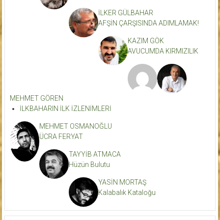
İLKER GÜLBAHAR
AFŞİN ÇARŞISINDA ADIMLAMAK!
KAZIM GÖK
AVUCUMDA KIRMIZILIK
MEHMET GÖREN
İLKBAHARIN İLK İZLENİMLERİ
MEHMET OSMANOĞLU
ÜCRA FERYAT
TAYYİB ATMACA
Hüzün Bulutu
YASİN MORTAŞ
Kalabalık Kataloğu