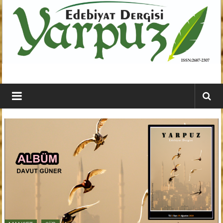
İçeriğe
geç
YARPUZ
Edebiyat
Dergisi
Kahramanmaraş'ın
En
Etkili
Edebiyat
Dergisi