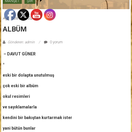
MANŞET
ŞİİR
Ağustos 26, 2020
ALBÜM
Gönderen: admin
0 yorum
– DAVUT GÜNER
*
eski bir dolapta unutulmuş
çok eski bir albüm
okul resimleri
ve sayıklamalarla
kendini bir bakıştan kurtarmak ister
yani bütün bunlar