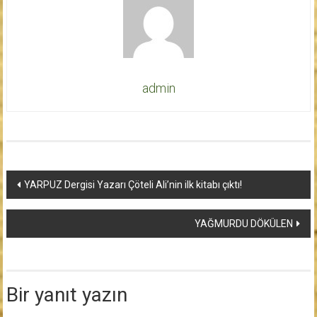
admin
Yazı
YARPUZ Dergisi Yazarı Çöteli Ali’nin ilk kitabı çıktı!
dolaşımı
YAĞMURDU DÖKÜLEN
Bir yanıt yazın