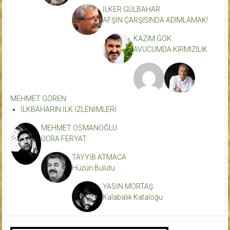
İLKER GÜLBAHAR
AFŞİN ÇARŞISINDA ADIMLAMAK!
KAZIM GÖK
AVUCUMDA KIRMIZILIK
MEHMET GÖREN
İLKBAHARIN İLK İZLENİMLERİ
MEHMET OSMANOĞLU
ÜCRA FERYAT
TAYYİB ATMACA
Hüzün Bulutu
YASİN MORTAŞ
Kalabalık Kataloğu