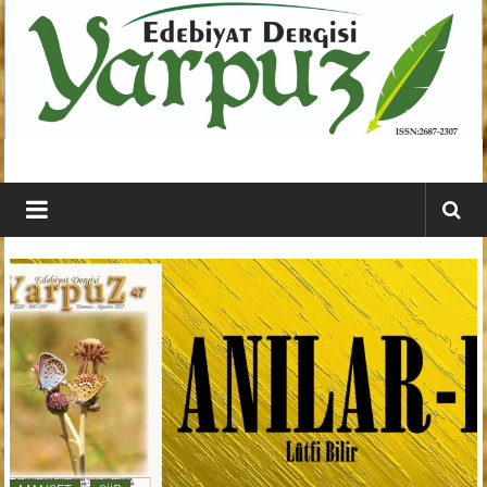
İçeriğe
geç
YARPUZ
Edebiyat
Dergisi
Kahramanmaraş'ın
En
Etkili
Edebiyat
Dergisi