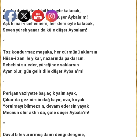
Asırlardır böyleydi bil ki böyle kalacak,
Bülbülün mey(i)li hep güle düşer Aybala’m!
Aşk ki nar-ı cehennem, her dem öyle kalacak,
Seven yürek yanar da küle düşer Aybalam!
*
Toz kondurmaz maşuka, her cürmünü aklarsın
Hüsn-i zan ile yıkar, nazarında paklarsın.
Sebebini sır eder, yüreğinde saklarsın
Ayan olur, gün gelir dile düşer Aybala’m!
*
Perişan vaziyette baş açık yalın ayak,
Çıkar da gezinirsin dağ bayır, ova, koyak
Yorulmayı bilmezsin, devam edersin yayak
Mecnun olur aklın da, çöle düşer Aybala’m!
*
Davul bile vururmuş daim dengi dengine,