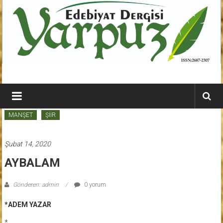
İçeriğe
geç
YARPUZ
Edebiyat
MANŞET
ŞİİR
Dergisi
Kahramanmaraş'ın
Şubat 14, 2020
En
AYBALAM
Etkili
Edebiyat
Gönderen: admin
0 yorum
Dergisi
*ADEM YAZAR
*