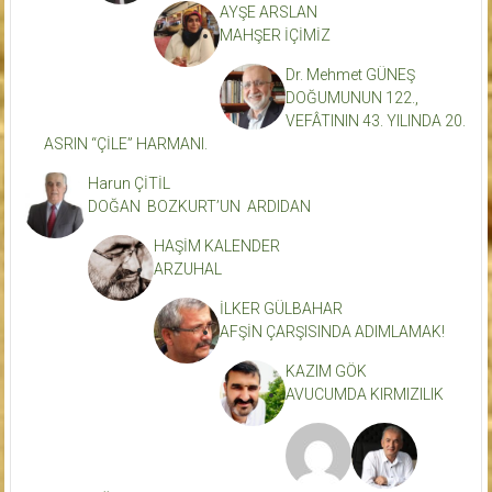
AYŞE ARSLAN
MAHŞER İÇİMİZ
Dr. Mehmet GÜNEŞ
DOĞUMUNUN 122.,
VEFÂTININ 43. YILINDA 20.
ASRIN “ÇİLE” HARMANI.
Harun ÇİTİL
DOĞAN BOZKURT’UN ARDIDAN
HAŞİM KALENDER
ARZUHAL
İLKER GÜLBAHAR
AFŞİN ÇARŞISINDA ADIMLAMAK!
KAZIM GÖK
AVUCUMDA KIRMIZILIK