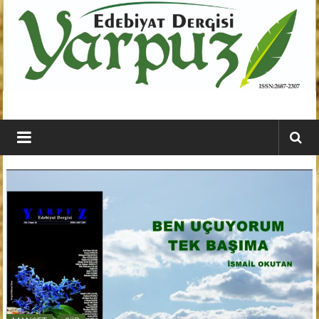
İçeriğe
geç
YARPUZ
Edebiyat
Dergisi
Kahramanmaraş'ın
En
Etkili
Edebiyat
Dergisi