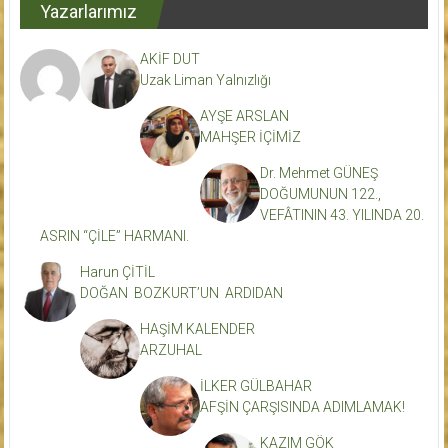
Yazarlarımız
AKİF DUT
Uzak Liman Yalnızlığı
AYŞE ARSLAN
MAHŞER İÇİMİZ
Dr. Mehmet GÜNEŞ
DOĞUMUNUN 122.,
VEFÂTININ 43. YILINDA 20.
ASRIN “ÇİLE” HARMANI.
Harun ÇİTİL
DOĞAN BOZKURT’UN ARDIDAN
HAŞİM KALENDER
ARZUHAL
İLKER GÜLBAHAR
AFŞİN ÇARŞISINDA ADIMLAMAK!
KAZIM GÖK