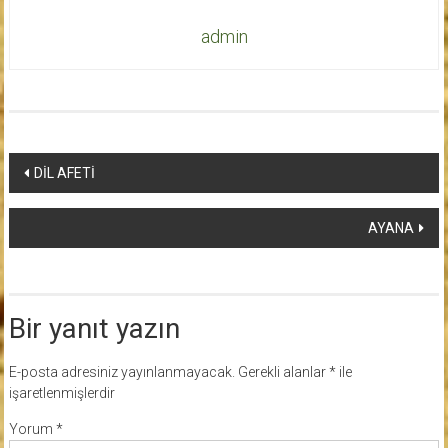
admin
Yazı
DİL AFETİ
dolaşımı
AYANA
Bir yanıt yazın
E-posta adresiniz yayınlanmayacak.
Gerekli alanlar
*
ile
işaretlenmişlerdir
Yorum
*