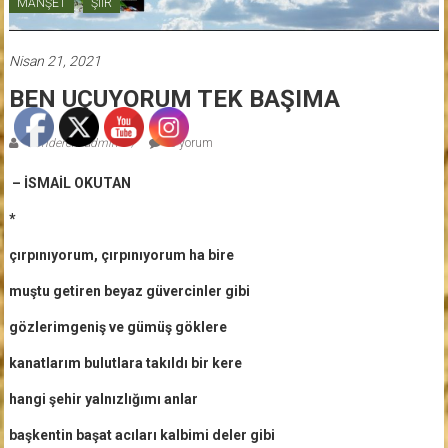
MANŞET
ŞİİR
Nisan 21, 2021
BEN UÇUYORUM TEK BAŞIMA
Gönderen: admin
0 yorum
– İSMAİL OKUTAN
*
çırpınıyorum, çırpınıyorum ha bire
muştu getiren beyaz güvercinler gibi
gözlerimgeniş ve gümüş göklere
kanatlarım bulutlara takıldı bir kere
hangi şehir yalnızlığımı anlar
başkentin başat acıları kalbimi deler gibi