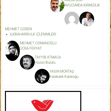
AVUCUMDA KIRMIZILIK
MEHMET GÖREN
İLKBAHARIN İLK İZLENİMLERİ
MEHMET OSMANOĞLU
ÜCRA FERYAT
TAYYİB ATMACA
Hüzün Bulutu
YASİN MORTAŞ
Kalabalık Kataloğu