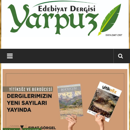
İçeriğe
geç
YARPUZ
Edebiyat
Dergisi
Kahramanmaraş'ın
En
Etkili
Edebiyat
Dergisi