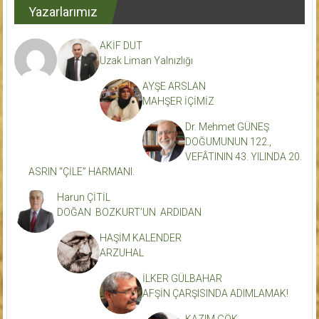
Yazarlarımız
AKİF DUT
Uzak Liman Yalnızlığı
AYŞE ARSLAN
MAHŞER İÇİMİZ
Dr. Mehmet GÜNEŞ
DOĞUMUNUN 122.,
VEFÂTININ 43. YILINDA 20.
ASRIN “ÇİLE” HARMANI.
Harun ÇİTİL
DOĞAN BOZKURT’UN ARDIDAN
HAŞİM KALENDER
ARZUHAL
İLKER GÜLBAHAR
AFŞİN ÇARŞISINDA ADIMLAMAK!
KAZIM GÖK