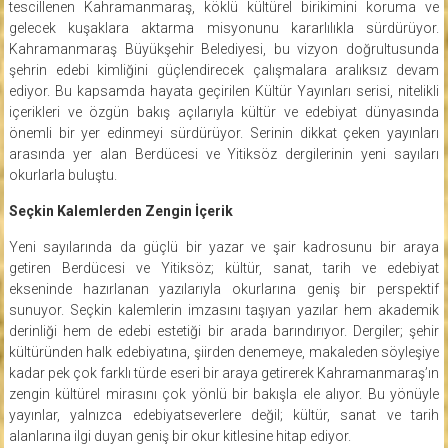
tescillenen Kahramanmaraş, köklü kültürel birikimini koruma ve
gelecek kuşaklara aktarma misyonunu kararlılıkla sürdürüyor.
Kahramanmaraş Büyükşehir Belediyesi, bu vizyon doğrultusunda
şehrin edebi kimliğini güçlendirecek çalışmalara aralıksız devam
ediyor. Bu kapsamda hayata geçirilen Kültür Yayınları serisi, nitelikli
içerikleri ve özgün bakış açılarıyla kültür ve edebiyat dünyasında
önemli bir yer edinmeyi sürdürüyor. Serinin dikkat çeken yayınları
arasında yer alan Berdücesi ve Yitiksöz dergilerinin yeni sayıları
okurlarla buluştu.
Seçkin Kalemlerden Zengin İçerik
Yeni sayılarında da güçlü bir yazar ve şair kadrosunu bir araya
getiren Berdücesi ve Yitiksöz; kültür, sanat, tarih ve edebiyat
ekseninde hazırlanan yazılarıyla okurlarına geniş bir perspektif
sunuyor. Seçkin kalemlerin imzasını taşıyan yazılar hem akademik
derinliği hem de edebi estetiği bir arada barındırıyor. Dergiler; şehir
kültüründen halk edebiyatına, şiirden denemeye, makaleden söyleşiye
kadar pek çok farklı türde eseri bir araya getirerek Kahramanmaraş’ın
zengin kültürel mirasını çok yönlü bir bakışla ele alıyor. Bu yönüyle
yayınlar, yalnızca edebiyatseverlere değil; kültür, sanat ve tarih
alanlarına ilgi duyan geniş bir okur kitlesine hitap ediyor.