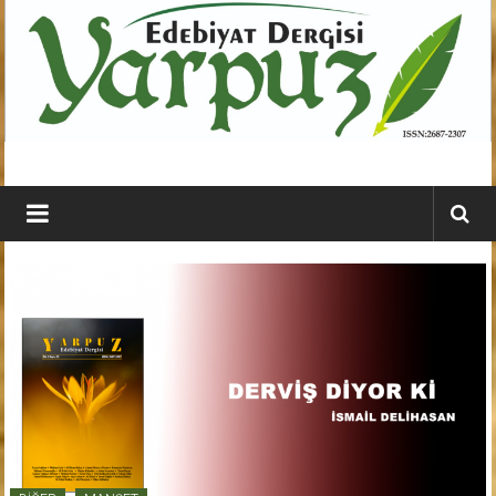
İçeriğe
geç
YARPUZ
Edebiyat
Dergisi
Kahramanmaraş'ın
En
Etkili
Edebiyat
Dergisi