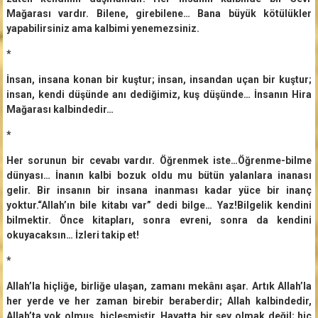
Mağarası vardır. Bilene, girebilene… Bana büyük kötülükler
yapabilirsiniz ama kalbimi yenemezsiniz.
*
İnsan, insana konan bir kuştur; insan, insandan uçan bir kuştur;
insan, kendi düşünde anı dediğimiz, kuş düşünde… İnsanın Hira
Mağarası kalbindedir…
*
Her sorunun bir cevabı vardır. Öğrenmek iste…Öğrenme-bilme
dünyası… İnanın kalbi bozuk oldu mu bütün yalanlara inanası
gelir. Bir insanın bir insana inanması kadar yüce bir inanç
yoktur.“Allah’ın bile kitabı var” dedi bilge… Yaz!Bilgelik kendini
bilmektir. Önce kitapları, sonra evreni, sonra da kendini
okuyacaksın… İzleri takip et!
*
Allah’la hiçliğe, birliğe ulaşan, zamanı mekânı aşar. Artık Allah’la
her yerde ve her zaman birebir beraberdir; Allah kalbindedir,
Allah’ta yok olmuş, hiçleşmiştir. Hayatta bir şey olmak değil; hiç