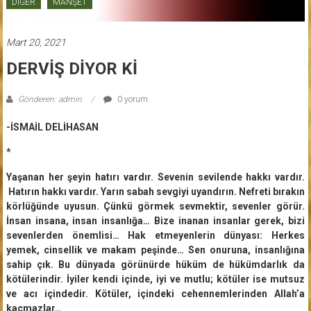
DİĞER
MANŞET
Mart 20, 2021
DERVİŞ DİYOR Kİ
Gönderen: admin
0 yorum
-İSMAİL DELİHASAN
*
Yaşanan her şeyin hatırı vardır. Sevenin sevilende hakkı vardır.
Hatırın hakkı vardır. Yarın sabah sevgiyi uyandırın. Nefreti bırakın
körlüğünde uyusun. Çünkü görmek sevmektir, sevenler görür.
İnsan insana, insan insanlığa… Bize inanan insanlar gerek, bizi
sevenlerden önemlisi… Hak etmeyenlerin dünyası: Herkes
yemek, cinsellik ve makam peşinde… Sen onuruna, insanlığına
sahip çık. Bu dünyada görünürde hüküm de hükümdarlık da
kötülerindir. İyiler kendi içinde, iyi ve mutlu; kötüler ise mutsuz
ve acı içindedir. Kötüler, içindeki cehennemlerinden Allah’a
kaçmazlar…