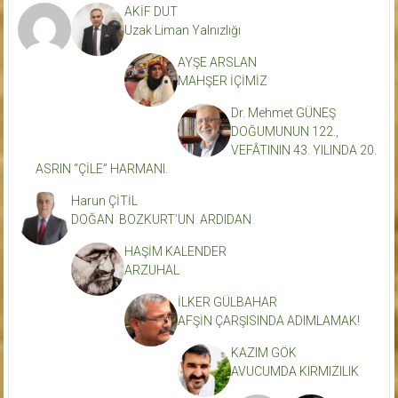
AKİF DUT
Uzak Liman Yalnızlığı
AYŞE ARSLAN
MAHŞER İÇİMİZ
Dr. Mehmet GÜNEŞ
DOĞUMUNUN 122.,
VEFÂTININ 43. YILINDA 20.
ASRIN “ÇİLE” HARMANI.
Harun ÇİTİL
DOĞAN BOZKURT’UN ARDIDAN
HAŞİM KALENDER
ARZUHAL
İLKER GÜLBAHAR
AFŞİN ÇARŞISINDA ADIMLAMAK!
KAZIM GÖK
AVUCUMDA KIRMIZILIK