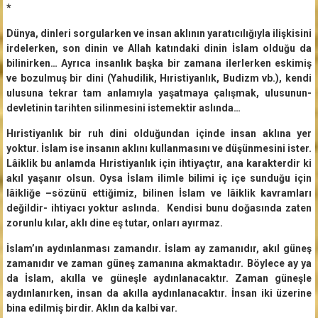
*
Dünya, dinleri sorgularken ve insan aklının yaratıcılığıyla ilişkisini
irdelerken, son dinin ve Allah katındaki dinin İslam olduğu da
bilinirken… Ayrıca insanlık başka bir zamana ilerlerken eskimiş
ve bozulmuş bir dini (Yahudilik, Hıristiyanlık, Budizm vb.), kendi
ulusuna tekrar tam anlamıyla yaşatmaya çalışmak, ulusunun-
devletinin tarihten silinmesini istemektir aslında…
Hıristiyanlık bir ruh dini olduğundan içinde insan aklına yer
yoktur. İslam ise insanın aklını kullanmasını ve düşünmesini ister.
Lâiklik bu anlamda Hıristiyanlık için ihtiyaçtır, ana karakterdir ki
akıl yaşanır olsun. Oysa İslam ilimle bilimi iç içe sunduğu için
lâikliğe –sözünü ettiğimiz, bilinen İslam ve lâiklik kavramları
değildir- ihtiyacı yoktur aslında. Kendisi bunu doğasında zaten
zorunlu kılar, aklı dine eş tutar, onları ayırmaz.
İslam’ın aydınlanması zamandır. İslam ay zamanıdır, akıl güneş
zamanıdır ve zaman güneş zamanına akmaktadır. Böylece ay ya
da İslam, akılla ve güneşle aydınlanacaktır. Zaman güneşle
aydınlanırken, insan da akılla aydınlanacaktır. İnsan iki üzerine
bina edilmiş birdir. Aklın da kalbi var.