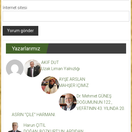
İnternet sitesi
Yazarlarımız
AKİF DUT
Uzak Liman Yalnızlığı
AYŞE ARSLAN
MAHŞER İÇİMİZ
Dr. Mehmet GÜNEŞ
DOĞUMUNUN 122.,
VEFÂTININ 43. YILINDA 20.
ASRIN “ÇİLE” HARMANI.
Harun ÇİTİL
DOĞAN BOZKURT’UN ARDIDAN