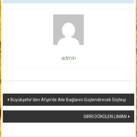
admin
Yazı
Büyükşehir’den Afşin’de Aile Bağlarını Güçlendirecek Söyleşi.
dolaşımı
SIRRI DÖKÜLEN LİMAN