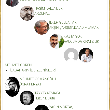
HAŞİM KALENDER
ARZUHAL
İLKER GÜLBAHAR
AFŞİN ÇARŞISINDA ADIMLAMAK!
KAZIM GÖK
AVUCUMDA KIRMIZILIK
MEHMET GÖREN
İLKBAHARIN İLK İZLENİMLERİ
MEHMET OSMANOĞLU
ÜCRA FERYAT
TAYYİB ATMACA
Hüzün Bulutu
YASİN MORTAŞ