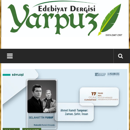
İçeriğe
geç
YARPUZ
Edebiyat
Dergisi
Kahramanmaraş'ın
En
Etkili
Edebiyat
Dergisi