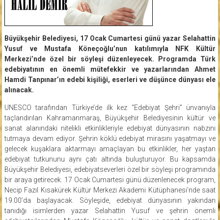
Büyükşehir Belediyesi, 17 Ocak Cumartesi günü yazar Selahattin
Yusuf ve Mustafa Köneçoğlu’nun katılımıyla NFK Kültür
Merkezi’nde özel bir söyleşi düzenleyecek. Programda Türk
edebiyatının en önemli mütefekkir ve yazarlarından Ahmet
Hamdi Tanpınar’ın edebi kişiliği, eserleri ve düşünce dünyası ele
alınacak.
UNESCO tarafından Türkiye’de ilk kez “Edebiyat Şehri” ünvanıyla
taçlandırılan Kahramanmaraş, Büyükşehir Belediyesinin kültür ve
sanat alanındaki nitelikli etkinlikleriyle edebiyat dünyasının nabzını
tutmaya devam ediyor. Şehrin köklü edebiyat mirasını yaşatmayı ve
gelecek kuşaklara aktarmayı amaçlayan bu etkinlikler, her yaştan
edebiyat tutkununu aynı çatı altında buluşturuyor. Bu kapsamda
Büyükşehir Belediyesi, edebiyatseverleri özel bir söyleşi programında
bir araya getirecek. 17 Ocak Cumartesi günü düzenlenecek program,
Necip Fazıl Kısakürek Kültür Merkezi Akademi Kütüphanesi’nde saat
19.00’da başlayacak. Söyleşide, edebiyat dünyasının yakından
tanıdığı isimlerden yazar Selahattin Yusuf ve şehrin önemli