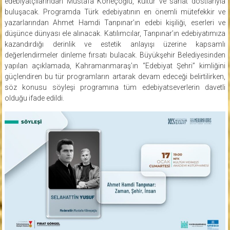
edebiyatçılarından Mustafa Köneçoğlu, kültür ve sanat dostlarıyla
buluşacak. Programda Türk edebiyatının en önemli mütefekkir ve
yazarlarından Ahmet Hamdi Tanpınar’ın edebi kişiliği, eserleri ve
düşünce dünyası ele alınacak. Katılımcılar, Tanpınar’ın edebiyatımıza
kazandırdığı derinlik ve estetik anlayışı üzerine kapsamlı
değerlendirmeler dinleme fırsatı bulacak. Büyükşehir Belediyesinden
yapılan açıklamada, Kahramanmaraş’ın “Edebiyat Şehri” kimliğini
güçlendiren bu tür programların artarak devam edeceği belirtilirken,
söz konusu söyleşi programına tüm edebiyatseverlerin davetli
olduğu ifade edildi.