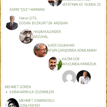
VEFÂTININ 43. YILINDA 20.
ASRIN “ÇİLE” HARMANI.
Harun ÇİTİL
DOĞAN BOZKURT’UN ARDIDAN
HAŞİM KALENDER
ARZUHAL
İLKER GÜLBAHAR
AFŞİN ÇARŞISINDA ADIMLAMAK!
KAZIM GÖK
AVUCUMDA KIRMIZILIK
MEHMET GÖREN
İLKBAHARIN İLK İZLENİMLERİ
MEHMET OSMANOĞLU
ÜCRA FERYAT