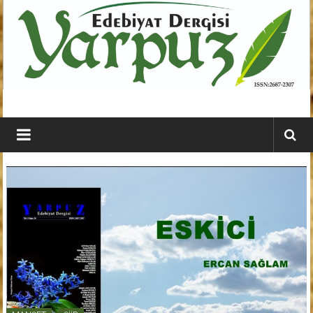
İçeriğe
geç
YARPUZ
Edebiyat
Dergisi
Kahramanmaraş'ın
En
Etkili
Edebiyat
Dergisi