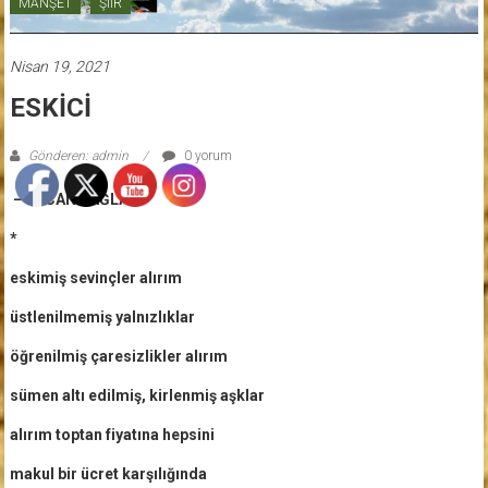
MANŞET
ŞİİR
Nisan 19, 2021
ESKİCİ
Gönderen: admin
0 yorum
– ERCAN SAĞLAM
*
eskimiş sevinçler alırım
üstlenilmemiş yalnızlıklar
öğrenilmiş çaresizlikler alırım
sümen altı edilmiş, kirlenmiş aşklar
alırım toptan fiyatına hepsini
makul bir ücret karşılığında