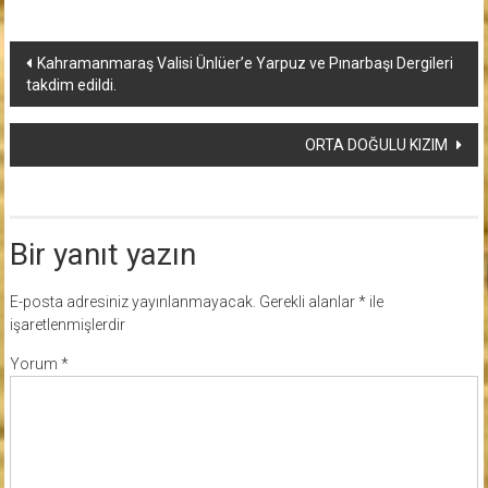
Yazı
Kahramanmaraş Valisi Ünlüer’e Yarpuz ve Pınarbaşı Dergileri
takdim edildi.
dolaşımı
ORTA DOĞULU KIZIM
Bir yanıt yazın
E-posta adresiniz yayınlanmayacak.
Gerekli alanlar
*
ile
işaretlenmişlerdir
Yorum
*