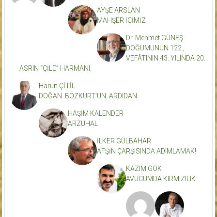
AYŞE ARSLAN
MAHŞER İÇİMİZ
Dr. Mehmet GÜNEŞ
DOĞUMUNUN 122.,
VEFÂTININ 43. YILINDA 20.
ASRIN “ÇİLE” HARMANI.
Harun ÇİTİL
DOĞAN BOZKURT’UN ARDIDAN
HAŞİM KALENDER
ARZUHAL
İLKER GÜLBAHAR
AFŞİN ÇARŞISINDA ADIMLAMAK!
KAZIM GÖK
AVUCUMDA KIRMIZILIK