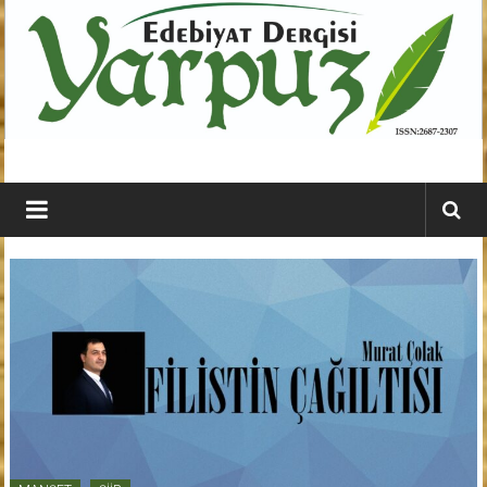
İçeriğe
geç
YARPUZ
Edebiyat
Dergisi
Kahramanmaraş'ın
En
Etkili
Edebiyat
Dergisi