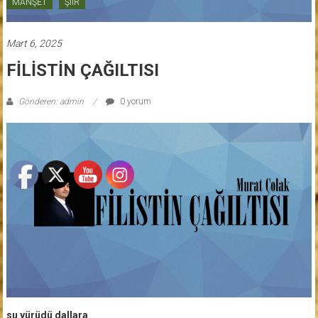
MANŞET
ŞİİR
Mart 6, 2025
FİLİSTİN ÇAĞILTISI
Gönderen: admin
0 yorum
su yürüdü dallara