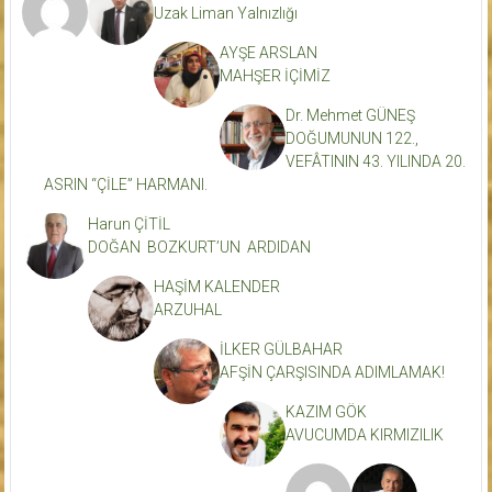
Uzak Liman Yalnızlığı
AYŞE ARSLAN
MAHŞER İÇİMİZ
Dr. Mehmet GÜNEŞ
DOĞUMUNUN 122.,
VEFÂTININ 43. YILINDA 20.
ASRIN “ÇİLE” HARMANI.
Harun ÇİTİL
DOĞAN BOZKURT’UN ARDIDAN
HAŞİM KALENDER
ARZUHAL
İLKER GÜLBAHAR
AFŞİN ÇARŞISINDA ADIMLAMAK!
KAZIM GÖK
AVUCUMDA KIRMIZILIK