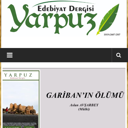
İçeriğe
geç
YARPUZ
Edebiyat
Dergisi
Kahramanmaraş'ın
En
Etkili
Edebiyat
Dergisi