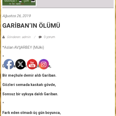
MANŞET
ŞİİR
Ağustos 26, 2019
GARİBAN’IN ÖLÜMÜ
Gönderen: admin
0 yorum
*Aslan AVŞARBEY (Mülki)
*
Duvarları yıkık buz gibi evde,
Bir meçhule demir aldı Gariban.
Gözleri semada kaskatı gövde,
Sonsuz bir uykuya daldı Gariban.
*
Fark eden olmadı üç gün boyunca,