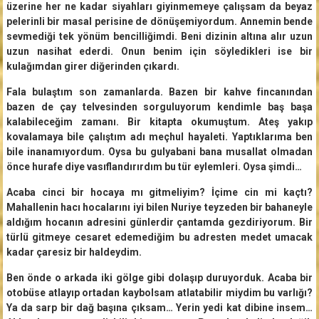
üzerine her ne kadar siyahları giyinmemeye çalışsam da beyaz
pelerinli bir masal perisine de dönüşemiyordum. Annemin bende
sevmediği tek yönüm bencilliğimdi. Beni dizinin altına alır uzun
uzun nasihat ederdi. Onun benim için söyledikleri ise bir
kulağımdan girer diğerinden çıkardı.
Fala bulaştım son zamanlarda. Bazen bir kahve fincanından
bazen de çay telvesinden sorguluyorum kendimle baş başa
kalabileceğim zamanı. Bir kitapta okumuştum. Ateş yakıp
kovalamaya bile çalıştım adı meçhul hayaleti. Yaptıklarıma ben
bile inanamıyordum. Oysa bu gulyabani bana musallat olmadan
önce hurafe diye vasıflandırırdım bu tür eylemleri. Oysa şimdi…
Acaba cinci bir hocaya mı gitmeliyim? İçime cin mi kaçtı?
Mahallenin hacı hocalarını iyi bilen Nuriye teyzeden bir bahaneyle
aldığım hocanın adresini günlerdir çantamda gezdiriyorum. Bir
türlü gitmeye cesaret edemediğim bu adresten medet umacak
kadar çaresiz bir haldeydim.
Ben önde o arkada iki gölge gibi dolaşıp duruyorduk. Acaba bir
otobüse atlayıp ortadan kaybolsam atlatabilir miydim bu varlığı?
Ya da sarp bir dağ başına çıksam… Yerin yedi kat dibine insem…