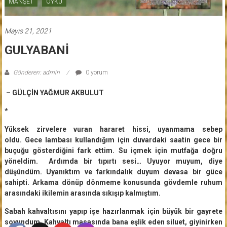
MANŞET
ÖYKÜ
Mayıs 21, 2021
GULYABANİ
Gönderen: admin
0 yorum
– GÜLÇİN YAĞMUR AKBULUT
*
Yüksek zirvelere vuran hararet hissi, uyanmama sebep
oldu. Gece lambası kullandığım için duvardaki saatin gece bir
buçuğu gösterdiğini fark ettim. Su içmek için mutfağa doğru
yöneldim. Ardımda bir tıpırtı sesi… Uyuyor muyum, diye
düşündüm. Uyanıktım ve farkındalık duyum devasa bir güce
sahipti. Arkama dönüp dönmeme konusunda gövdemle ruhum
arasındaki ikilemin arasında sıkışıp kalmıştım.
Sabah kahvaltısını yapıp işe hazırlanmak için büyük bir gayrete
soyundum. Kahvaltı masasında bana eşlik eden siluet, giyinirken