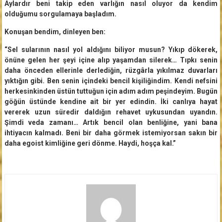
Aylardır beni takip eden varlığın nasıl oluyor da kendim
olduğumu sorgulamaya başladım.
Konuşan bendim, dinleyen ben:
“Sel sularının nasıl yol aldığını biliyor musun? Yıkıp dökerek,
önüne gelen her şeyi içine alıp yaşamdan silerek… Tıpkı senin
daha önceden ellerinle derlediğin, rüzgârla yıkılmaz duvarları
yıktığın gibi. Ben senin içindeki bencil kişiliğindim. Kendi nefsini
herkesinkinden üstün tuttuğun için adım adım peşindeyim. Bugün
göğün üstünde kendine ait bir yer edindin. İki canlıya hayat
vererek uzun süredir daldığın rehavet uykusundan uyandın.
Şimdi veda zamanı… Artık bencil olan benliğine, yani bana
ihtiyacın kalmadı. Beni bir daha görmek istemiyorsan sakın bir
daha egoist kimliğine geri dönme. Haydi, hoşça kal.”