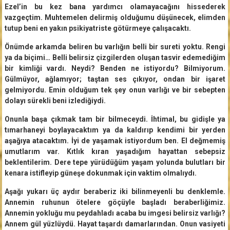
Ezel’in bu kez bana yardımcı olamayacağını hissederek
vazgeçtim. Muhtemelen delirmiş olduğumu düşünecek, elimden
tutup beni en yakın psikiyatriste götürmeye çalışacaktı.
Önümde arkamda beliren bu varlığın belli bir sureti yoktu. Rengi
ya da biçimi… Belli belirsiz çizgilerden oluşan tasvir edemediğim
bir kimliği vardı. Neydi? Benden ne istiyordu? Bilmiyorum.
Gülmüyor, ağlamıyor; taştan ses çıkıyor, ondan bir işaret
gelmiyordu. Emin olduğum tek şey onun varlığı ve bir sebepten
dolayı sürekli beni izlediğiydi.
Onunla başa çıkmak tam bir bilmeceydi. İhtimal, bu gidişle ya
tımarhaneyi boylayacaktım ya da kaldırıp kendimi bir yerden
aşağıya atacaktım. İyi de yaşamak istiyordum ben. El değmemiş
umutlarım var. Kıtlık kıran yaşadığım hayattan sebepsiz
beklentilerim. Dere tepe yürüdüğüm yaşam yolunda bulutları bir
kenara istifleyip güneşe dokunmak için vaktim olmalıydı.
Aşağı yukarı üç aydır beraberiz iki bilinmeyenli bu denklemle.
Annemin ruhunun ötelere göçüyle başladı beraberliğimiz.
Annemin yokluğu mu peydahladı acaba bu imgesi belirsiz varlığı?
Annem gül yüzlüydü. Hayat taşardı damarlarından. Onun vasiyeti