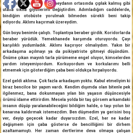
de yanı başımdaydı. Bir meydanın ortasında çıplak kalmış gibi
utana sıkıla giysilerimi değiştirdim. Adımladığım caddelerde,
bindiğim otobüste yorulmak bilmeden sürekli beni takip
ediyordu. Aklımı kaçırmak üzereydim.
Gün boyu benimle çalıştı. Toplantıya beraber girdik. Koridorlarda
beraber yürüdük. Yemekhanede karşımda oturuyordu. Çayı
karşılıklı yudumladık. Aklımı kaçırıyor olmalıydım. Yakın bir
arkadaşıma açılmayı ya da psikiyatriste gitmeyi düşündüm.
Önüme çıkan mayınlı tarla yürümeme engel oluyor, kimselerden
yardım isteyemiyordum. Korkuyordum ve korkularımı belli
etmemek için gösterdiğim çaba beni oldukça hırpalıyordu.
Ezel geldi aklıma. Çok fazla arkadaşım yoktu. Kabul etmeliyim ki
biraz bencilce bir yapım vardı. Kendim dışımda olan bitenle pek
ilgilenmez, bana dokunmayan yılan bin yaşasın düşüncesiyle
örümü idame ettirirdim. Mesela yolda bir taş görsem arkamdaki
insanın düşüp yaralanabileceğini bildiğim halde, o taşı yolun bir
kenarına kaldırmak istemezdim. Ben düşmedim ya gerisini boş
ver, deyip geçecek kadar duyarsızdım. Ezel, her ne kadar
değişmem için çaba gösterse de bencilliğimi bir dirhem
azaltamamıştı. Her zaman dertlerime deva olmaya çalışan