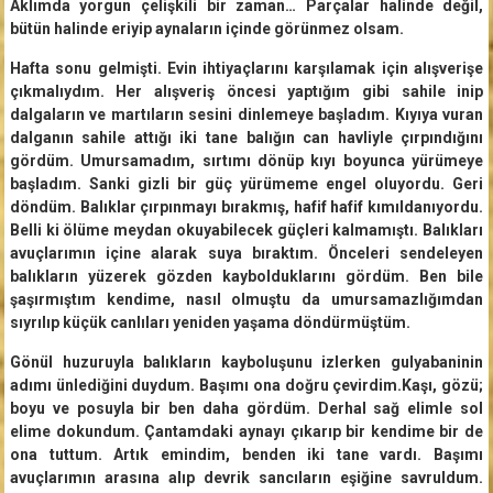
Aklımda yorgun çelişkili bir zaman… Parçalar halinde değil,
bütün halinde eriyip aynaların içinde görünmez olsam.
Hafta sonu gelmişti. Evin ihtiyaçlarını karşılamak için alışverişe
çıkmalıydım. Her alışveriş öncesi yaptığım gibi sahile inip
dalgaların ve martıların sesini dinlemeye başladım. Kıyıya vuran
dalganın sahile attığı iki tane balığın can havliyle çırpındığını
gördüm. Umursamadım, sırtımı dönüp kıyı boyunca yürümeye
başladım. Sanki gizli bir güç yürümeme engel oluyordu. Geri
döndüm. Balıklar çırpınmayı bırakmış, hafif hafif kımıldanıyordu.
Belli ki ölüme meydan okuyabilecek güçleri kalmamıştı. Balıkları
avuçlarımın içine alarak suya bıraktım. Önceleri sendeleyen
balıkların yüzerek gözden kaybolduklarını gördüm. Ben bile
şaşırmıştım kendime, nasıl olmuştu da umursamazlığımdan
sıyrılıp küçük canlıları yeniden yaşama döndürmüştüm.
Gönül huzuruyla balıkların kayboluşunu izlerken gulyabaninin
adımı ünlediğini duydum. Başımı ona doğru çevirdim.Kaşı, gözü;
boyu ve posuyla bir ben daha gördüm. Derhal sağ elimle sol
elime dokundum. Çantamdaki aynayı çıkarıp bir kendime bir de
ona tuttum. Artık emindim, benden iki tane vardı. Başımı
avuçlarımın arasına alıp devrik sancıların eşiğine savruldum.