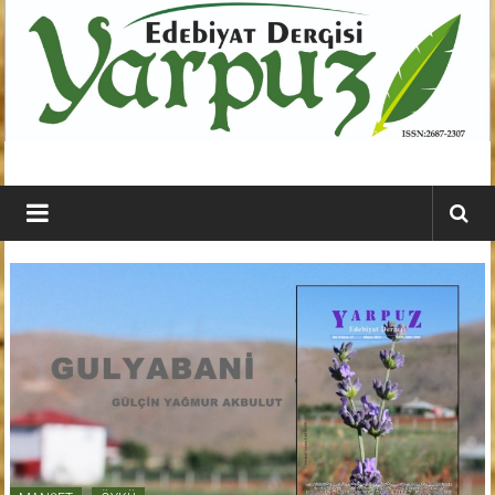
İçeriğe
geç
YARPUZ
Edebiyat
Dergisi
Kahramanmaraş'ın
En
Etkili
Edebiyat
Dergisi