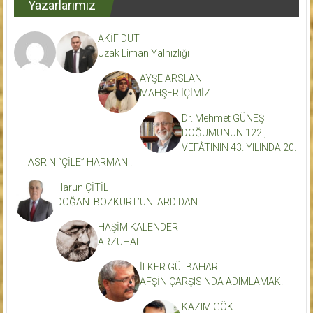
Yazarlarımız
AKİF DUT
Uzak Liman Yalnızlığı
AYŞE ARSLAN
MAHŞER İÇİMİZ
Dr. Mehmet GÜNEŞ
DOĞUMUNUN 122.,
VEFÂTININ 43. YILINDA 20.
ASRIN “ÇİLE” HARMANI.
Harun ÇİTİL
DOĞAN BOZKURT’UN ARDIDAN
HAŞİM KALENDER
ARZUHAL
İLKER GÜLBAHAR
AFŞİN ÇARŞISINDA ADIMLAMAK!
KAZIM GÖK