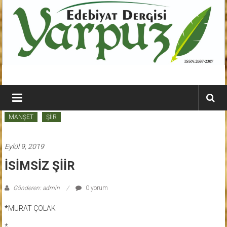
İçeriğe
geç
YARPUZ
Edebiyat
MANŞET
ŞİİR
Dergisi
Kahramanmaraş'ın
Eylül 9, 2019
En
İSİMSİZ ŞİİR
Etkili
Edebiyat
Gönderen: admin
0 yorum
Dergisi
*
MURAT ÇOLAK
*