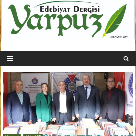
İçeriğe
geç
YARPUZ
Edebiyat
Dergisi
Kahramanmaraş'ın
En
Etkili
Edebiyat
Dergisi