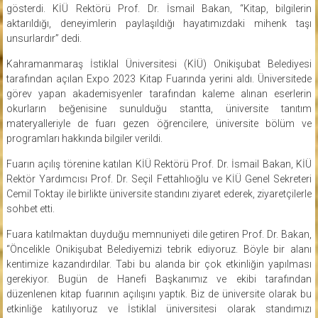
gösterdi. KİÜ Rektörü Prof. Dr. İsmail Bakan, “Kitap, bilgilerin
aktarıldığı, deneyimlerin paylaşıldığı hayatımızdaki mihenk taşı
unsurlardır” dedi.
Kahramanmaraş İstiklal Üniversitesi (KİÜ) Onikişubat Belediyesi
tarafından açılan Expo 2023 Kitap Fuarında yerini aldı. Üniversitede
görev yapan akademisyenler tarafından kaleme alınan eserlerin
okurların beğenisine sunulduğu stantta, üniversite tanıtım
materyalleriyle de fuarı gezen öğrencilere, üniversite bölüm ve
programları hakkında bilgiler verildi.
Fuarın açılış törenine katılan KİÜ Rektörü Prof. Dr. İsmail Bakan, KİÜ
Rektör Yardımcısı Prof. Dr. Seçil Fettahlıoğlu ve KİÜ Genel Sekreteri
Cemil Toktay ile birlikte üniversite standını ziyaret ederek, ziyaretçilerle
sohbet etti.
Fuara katılmaktan duyduğu memnuniyeti dile getiren Prof. Dr. Bakan,
“Öncelikle Onikişubat Belediyemizi tebrik ediyoruz. Böyle bir alanı
kentimize kazandırdılar. Tabi bu alanda bir çok etkinliğin yapılması
gerekiyor. Bugün de Hanefi Başkanımız ve ekibi tarafından
düzenlenen kitap fuarının açılışını yaptık. Biz de üniversite olarak bu
etkinliğe katılıyoruz ve İstiklal üniversitesi olarak standımızı