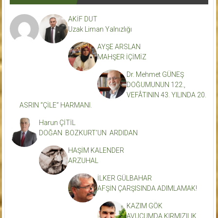
AKİF DUT
Uzak Liman Yalnızlığı
AYŞE ARSLAN
MAHŞER İÇİMİZ
Dr. Mehmet GÜNEŞ
DOĞUMUNUN 122.,
VEFÂTININ 43. YILINDA 20.
ASRIN “ÇİLE” HARMANI.
Harun ÇİTİL
DOĞAN BOZKURT’UN ARDIDAN
HAŞİM KALENDER
ARZUHAL
İLKER GÜLBAHAR
AFŞİN ÇARŞISINDA ADIMLAMAK!
KAZIM GÖK
AVUCUMDA KIRMIZILIK