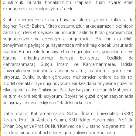
oluşturduk. Burada hocalarımızın kitaplarını fuarı ziyaret eden
okurlarımıza tanıtmak istiyoruz” dedi.
Kitabın öneminden ve insan hayatına olumlu yöndeki katkılara da
değinen Rektör Bakan, “Kitap dostumuzdur, arkadaşımızdır, bizi hiçbir
zaman için terk etmeyecek bir unsurdur aslında. Kitap geçmişimizdir,
bugünümüzdür ve geleceğimizi öngörmektir. Bilgilerin aktarıldığı,
deneyimlerin paylaşıldığı, hayatımızda mihenk taşı olacak unsurlardır
kitaplar. Bu nedenle fuarı ziyaret eden gençlerimizi, çocuklarımızı ve
öğrenci arkadaşlarımızı buraya bekliyoruz. Özellikle de
Kahramanmaraş Sütçü İmam ve Kahramanmaraş İstiklal
Üniversitemizin hocaları tarafından yazılmış kitaplarımızı görmelerini
istiyoruz. Çünkü bunları gördükçe muhtemelen onlara da bir rol
model olacaktır diye düşünüyorum. Bir kez daha böylesine güzel bir
etkinliği tertip eden Onikişubat Belediye Başkanımız Hanefi Mahçiçek’i
ve tüm ekibini tebrik ediyorum. Böylesine güzel organizasyonlarda
buluşmayı temenni ediyorum” ifadelerini kullandı.
Daha sonra Kahramanmaraş Sütçü İmam Üniversitesi (KSÜ)
Rektörü Prof. Dr. Alptekin Yasım, KSÜ Rektör Yardımcıları Prof. Dr.
Orhan Doğan ve Prof. Dr. Nuri Kahveci de KİÜ standını ziyaret etti. Her
iki rektör bir süre sohbet ederek, görüş alışverişinde bulundu.