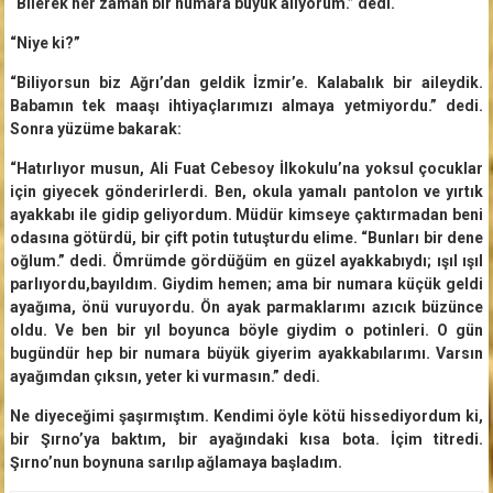
“Bilerek her zaman bir numara büyük alıyorum.” dedi.
“Niye ki?”
“Biliyorsun biz Ağrı’dan geldik İzmir’e. Kalabalık bir aileydik.
Babamın tek maaşı ihtiyaçlarımızı almaya yetmiyordu.” dedi.
Sonra yüzüme bakarak:
“Hatırlıyor musun, Ali Fuat Cebesoy İlkokulu’na yoksul çocuklar
için giyecek gönderirlerdi. Ben, okula yamalı pantolon ve yırtık
ayakkabı ile gidip geliyordum. Müdür kimseye çaktırmadan beni
odasına götürdü, bir çift potin tutuşturdu elime. “Bunları bir dene
oğlum.” dedi. Ömrümde gördüğüm en güzel ayakkabıydı; ışıl ışıl
parlıyordu,bayıldım. Giydim hemen; ama bir numara küçük geldi
ayağıma, önü vuruyordu. Ön ayak parmaklarımı azıcık büzünce
oldu. Ve ben bir yıl boyunca böyle giydim o potinleri. O gün
bugündür hep bir numara büyük giyerim ayakkabılarımı. Varsın
ayağımdan çıksın, yeter ki vurmasın.” dedi.
Ne diyeceğimi şaşırmıştım. Kendimi öyle kötü hissediyordum ki,
bir Şırno’ya baktım, bir ayağındaki kısa bota. İçim titredi.
Şırno’nun boynuna sarılıp ağlamaya başladım.