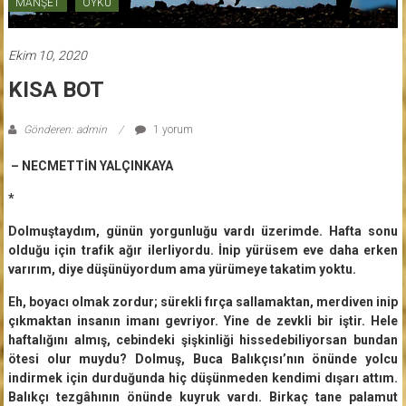
MANŞET
ÖYKÜ
Ekim 10, 2020
KISA BOT
Gönderen: admin
1 yorum
– NECMETTİN YALÇINKAYA
*
Dolmuştaydım, günün yorgunluğu vardı üzerimde. Hafta sonu
olduğu için trafik ağır ilerliyordu. İnip yürüsem eve daha erken
varırım, diye düşünüyordum ama yürümeye takatim yoktu.
Eh, boyacı olmak zordur; sürekli fırça sallamaktan, merdiven inip
çıkmaktan insanın imanı gevriyor. Yine de zevkli bir iştir. Hele
haftalığını almış, cebindeki şişkinliği hissedebiliyorsan bundan
ötesi olur muydu? Dolmuş, Buca Balıkçısı’nın önünde yolcu
indirmek için durduğunda hiç düşünmeden kendimi dışarı attım.
Balıkçı tezgâhının önünde kuyruk vardı. Birkaç tane palamut