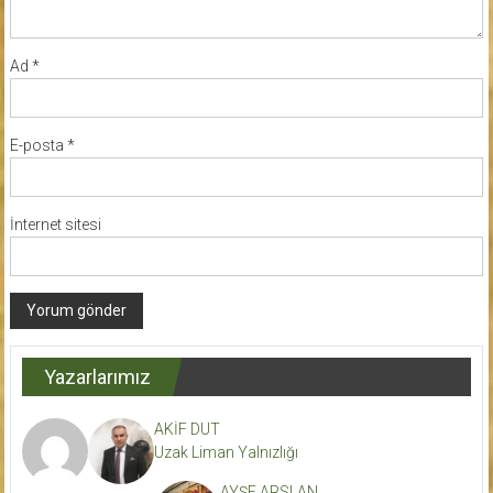
Ad
*
E-posta
*
İnternet sitesi
Yazarlarımız
AKİF DUT
Uzak Liman Yalnızlığı
AYŞE ARSLAN