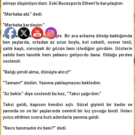
almayı düşünüyordum. Eski Bucasporlu Ethem’le karşılaştım.
“Merhaba abi.” dedi.
“Merhaba kardeşim.”
Havadan sudan konuştuk işte. Bir ara arkama dönüp baktığımda
ben yaşlarda, ortadan az uzun boylu, kot ceketli, esmer tenli,
çatık kaşlı, simsiyah iki gözün beni izlediğini gördüm. Gözlerin
sahibi hem tanıdık hem yabancı geliyordu bana. Olduğu yerden
seslendi:
“Balığı şimdi alma, dönüşte alırız!”
“Tamam!” dedim. Yanıma yaklaşmasını bekledim.
“Az bekle.” diye seslendi bu kez, “Taksi çağırdım.”
Taksi geldi, kapısını kendisi açtı. Güzel giyimli bir kadın ve
yanında on on bir yaşlarında sevimli bir kız çocuğu bindi. Onları
yolcu ettikten sonra hızlı adımlarla yanıma geldi.
“Neco tanımadın mı beni?” dedi.