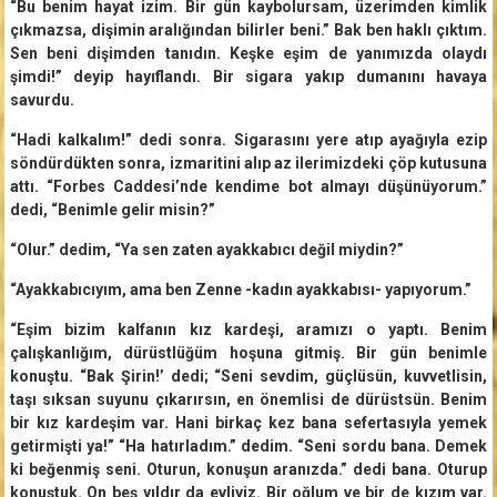
“Bu benim hayat izim. Bir gün kaybolursam, üzerimden kimlik
çıkmazsa, dişimin aralığından bilirler beni.” Bak ben haklı çıktım.
Sen beni dişimden tanıdın. Keşke eşim de yanımızda olaydı
şimdi!” deyip hayıflandı. Bir sigara yakıp dumanını havaya
savurdu.
“Hadi kalkalım!” dedi sonra. Sigarasını yere atıp ayağıyla ezip
söndürdükten sonra, izmaritini alıp az ilerimizdeki çöp kutusuna
attı. “Forbes Caddesi’nde kendime bot almayı düşünüyorum.”
dedi, “Benimle gelir misin?”
“Olur.” dedim, “Ya sen zaten ayakkabıcı değil miydin?”
“Ayakkabıcıyım, ama ben Zenne -kadın ayakkabısı- yapıyorum.”
“Eşim bizim kalfanın kız kardeşi, aramızı o yaptı. Benim
çalışkanlığım, dürüstlüğüm hoşuna gitmiş. Bir gün benimle
konuştu. “Bak Şirin!’ dedi; “Seni sevdim, güçlüsün, kuvvetlisin,
taşı sıksan suyunu çıkarırsın, en önemlisi de dürüstsün. Benim
bir kız kardeşim var. Hani birkaç kez bana sefertasıyla yemek
getirmişti ya!” “Ha hatırladım.” dedim. “Seni sordu bana. Demek
ki beğenmiş seni. Oturun, konuşun aranızda.” dedi bana. Oturup
konuştuk. On beş yıldır da evliyiz. Bir oğlum ve bir de kızım var.