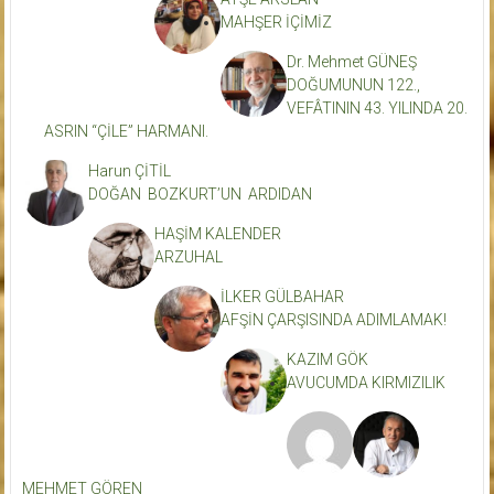
MAHŞER İÇİMİZ
Dr. Mehmet GÜNEŞ
DOĞUMUNUN 122.,
VEFÂTININ 43. YILINDA 20.
ASRIN “ÇİLE” HARMANI.
Harun ÇİTİL
DOĞAN BOZKURT’UN ARDIDAN
HAŞİM KALENDER
ARZUHAL
İLKER GÜLBAHAR
AFŞİN ÇARŞISINDA ADIMLAMAK!
KAZIM GÖK
AVUCUMDA KIRMIZILIK
MEHMET GÖREN