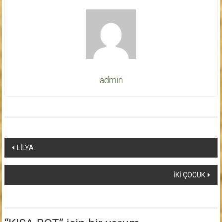
admin
Yazı
LİLYA
dolaşımı
İKİ ÇOCUK