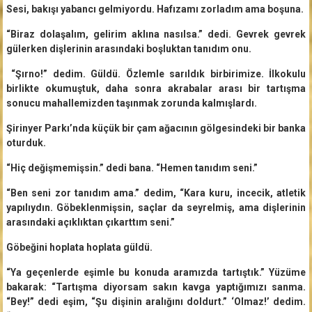
Sesi, bakışı yabancı gelmiyordu. Hafızamı zorladım ama boşuna.
“Biraz dolaşalım, gelirim aklına nasılsa.” dedi. Gevrek gevrek
gülerken dişlerinin arasındaki boşluktan tanıdım onu.
“Şırno!” dedim. Güldü. Özlemle sarıldık birbirimize. İlkokulu
birlikte okumuştuk, daha sonra akrabalar arası bir tartışma
sonucu mahallemizden taşınmak zorunda kalmışlardı.
Şirinyer Parkı’nda küçük bir çam ağacının gölgesindeki bir banka
oturduk.
“Hiç değişmemişsin.” dedi bana. “Hemen tanıdım seni.”
“Ben seni zor tanıdım ama.” dedim, “Kara kuru, incecik, atletik
yapılıydın. Göbeklenmişsin, saçlar da seyrelmiş, ama dişlerinin
arasındaki açıklıktan çıkarttım seni.”
Göbeğini hoplata hoplata güldü.
“Ya geçenlerde eşimle bu konuda aramızda tartıştık.” Yüzüme
bakarak: “Tartışma diyorsam sakın kavga yaptığımızı sanma.
“Bey!” dedi eşim, “Şu dişinin aralığını doldurt.” ‘Olmaz!’ dedim.