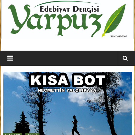
İçeriğe
geç
YARPUZ
Edebiyat
Dergisi
Kahramanmaraş'ın
En
Etkili
Edebiyat
Dergisi