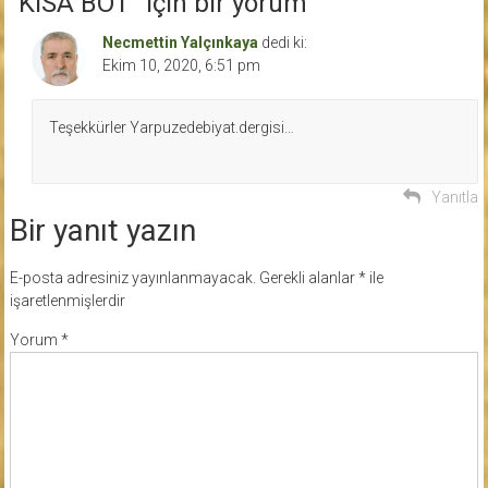
“
KISA BOT
” için bir yorum
Necmettin Yalçınkaya
dedi ki:
Ekim 10, 2020, 6:51 pm
Teşekkürler Yarpuzedebiyat.dergisi…
Yanıtla
Bir yanıt yazın
E-posta adresiniz yayınlanmayacak.
Gerekli alanlar
*
ile
işaretlenmişlerdir
Yorum
*