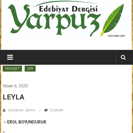
İçeriğe
geç
YARPUZ
Edebiyat
MANŞET
ŞİİR
Dergisi
Kahramanmaraş'ın
Nisan 6, 2020
En
LEYLA
Etkili
Edebiyat
Gönderen: admin
0 yorum
Dergisi
– EROL BOYUNDURUK
*