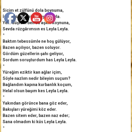
Sicim et zülfünü dola boynuma,
İstiyorsan beni as Leyla Leyla.
Yeni düştüm ben bu aşkın koynuna,
Sevda rüzgârımsın es Leyla Leyla.
*
Baktım tebessümle ne hoş gülüyor,
Bazen açılıyor, bazen soluyor.
Gördüm güzellerin şahı geliyor,
Sordum soruşturdum has Leyla Leyla.
*
Yüreğim eziktir kan ağlar içim,
Söyle nazlım nedir bileyim suçum?
Bağlandım kapına kurbanlık koçum,
Helal olsun başım kes Leyla Leyla.
*
Yakından görünce bana göz eder,
Bakışları yüreğimi köz eder.
Bazen sitem eder, bazen naz eder;
Sana olmadım ki küs Leyla Leyla.
*