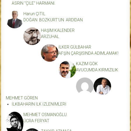
ASRIN “ÇİLE” HARMANI.
Harun ÇİTİL
DOĞAN BOZKURT’UN ARDIDAN
HAŞİM KALENDER
ARZUHAL
İLKER GÜLBAHAR
AFŞİN ÇARŞISINDA ADIMLAMAK!
KAZIM GÖK
AVUCUMDA KIRMIZILIK
MEHMET GÖREN
İLKBAHARIN İLK İZLENİMLERİ
MEHMET OSMANOĞLU
ÜCRA FERYAT