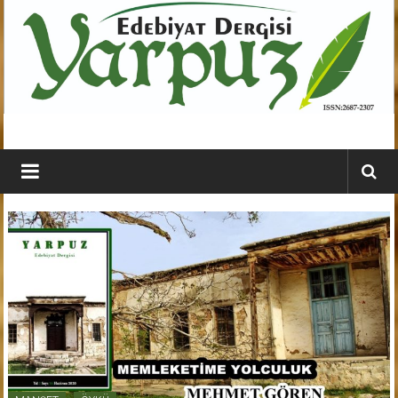
İçeriğe
geç
YARPUZ
Edebiyat
Dergisi
Kahramanmaraş'ın
En
Etkili
Edebiyat
Dergisi