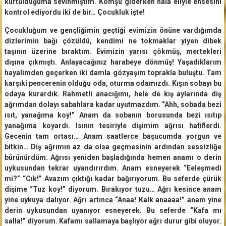
kurtulduğuma sevinmiştim. Komşu giderken hâlâ eliyle ensesini
kontrol ediyordu iki de bir… Çocukluk işte!
Çocukluğum ve gençliğimin geçtiği evimizin önüne vardığımda
dizlerimin bağı çözüldü, kendimi ne tokmaklar yiyen dibek
taşının üzerine bıraktım. Evimizin yarısı çökmüş, mertekleri
dışına çıkmıştı. Anlayacağınız harabeye dönmüş! Yaşadıklarım
hayalimden geçerken iki damla gözyaşım toprakla buluştu. Tam
karşıki pencerenin olduğu oda, oturma odamızdı. Kışın sobayı bu
odaya kurardık. Rahmetli anacığımı, hele de kış aylarında diş
ağrımdan dolayı sabahlara kadar uyutmazdım. “Ahh, sobada bezi
ısıt, yanağıma koy!” Anam da sobanın borusunda bezi ısıtıp
yanağıma koyardı. Isının tesiriyle dişimim ağrısı hafiflerdi.
Gecenin tam ortası… Anam saatlerce başucumda yorgun ve
bitkin… Diş ağrımın az da olsa geçmesinin ardından sessizliğe
bürünürdüm. Ağrısı yeniden başladığında hemen anamı o derin
uykusundan tekrar uyandırırdım. Anam esneyerek “Eeleşmedi
mi?” “Cık!” Avazım çıktığı kadar bağırıyorum. Bu seferde çürük
dişime “Tuz koy!” diyorum. Bırakıyor tuzu… Ağrı kesince anam
yine uykuya dalıyor. Ağrı artınca “Anaa! Kalk anaaaa!” anam yine
derin uykusundan uyanıyor esneyerek. Bu seferde “Kafa mı
salla!” diyorum. Kafamı sallamaya başlıyor ağrı durur gibi oluyor.