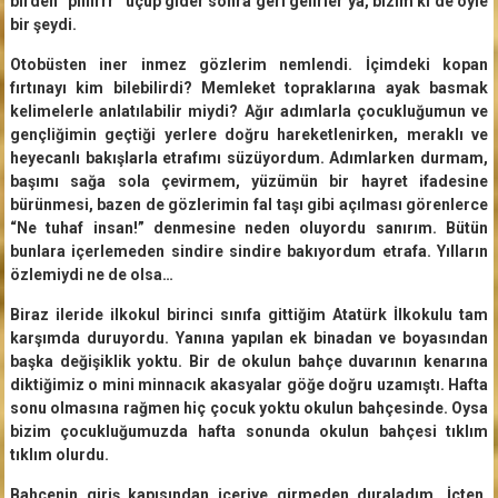
birden “pıııırrr” uçup gider sonra geri gelirler ya, bizim ki de öyle
bir şeydi.
Otobüsten iner inmez gözlerim nemlendi. İçimdeki kopan
fırtınayı kim bilebilirdi? Memleket topraklarına ayak basmak
kelimelerle anlatılabilir miydi? Ağır adımlarla çocukluğumun ve
gençliğimin geçtiği yerlere doğru hareketlenirken, meraklı ve
heyecanlı bakışlarla etrafımı süzüyordum. Adımlarken durmam,
başımı sağa sola çevirmem, yüzümün bir hayret ifadesine
bürünmesi, bazen de gözlerimin fal taşı gibi açılması görenlerce
“Ne tuhaf insan!” denmesine neden oluyordu sanırım. Bütün
bunlara içerlemeden sindire sindire bakıyordum etrafa. Yılların
özlemiydi ne de olsa…
Biraz ileride ilkokul birinci sınıfa gittiğim Atatürk İlkokulu tam
karşımda duruyordu. Yanına yapılan ek binadan ve boyasından
başka değişiklik yoktu. Bir de okulun bahçe duvarının kenarına
diktiğimiz o mini minnacık akasyalar göğe doğru uzamıştı. Hafta
sonu olmasına rağmen hiç çocuk yoktu okulun bahçesinde. Oysa
bizim çocukluğumuzda hafta sonunda okulun bahçesi tıklım
tıklım olurdu.
Bahçenin giriş kapısından içeriye girmeden duraladım. İçten,