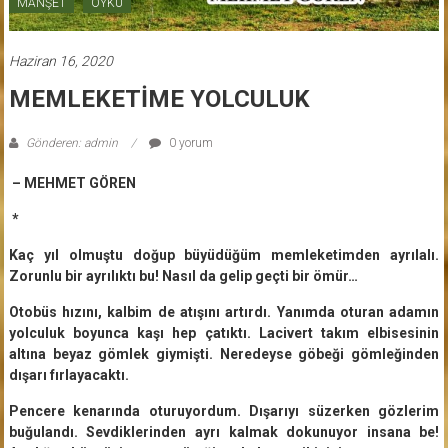
MANŞET
ÖYKÜ
Haziran 16, 2020
MEMLEKETİME YOLCULUK
Gönderen: admin
0 yorum
– MEHMET GÖREN
*
Kaç yıl olmuştu doğup büyüdüğüm memleketimden ayrılalı.
Zorunlu bir ayrılıktı bu! Nasıl da gelip geçti bir ömür…
Otobüs hızını, kalbim de atışını artırdı. Yanımda oturan adamın
yolculuk boyunca kaşı hep çatıktı. Lacivert takım elbisesinin
altına beyaz gömlek giymişti. Neredeyse göbeği gömleğinden
dışarı fırlayacaktı.
Pencere kenarında oturuyordum. Dışarıyı süzerken gözlerim
buğulandı. Sevdiklerinden ayrı kalmak dokunuyor insana be!