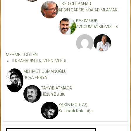
İLKER GÜLBAHAR
AFŞİN ÇARŞISINDA ADIMLAMAK!
KAZIM GÖK
AVUCUMDA KIRMIZILIK
MEHMET GÖREN
İLKBAHARIN İLK İZLENİMLERİ
MEHMET OSMANOĞLU
ÜCRA FERYAT
TAYYİB ATMACA
Hüzün Bulutu
YASİN MORTAŞ
Kalabalık Kataloğu