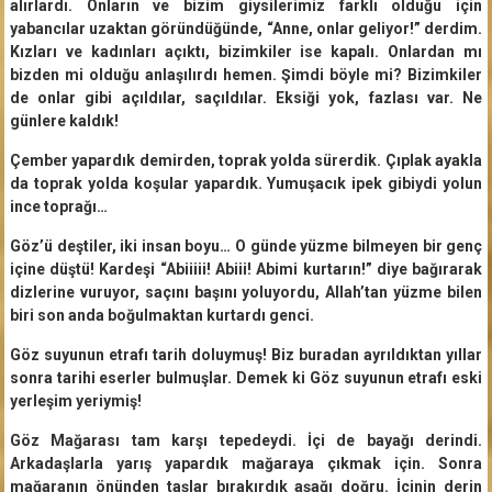
alırlardı. Onların ve bizim giysilerimiz farklı olduğu için
yabancılar uzaktan göründüğünde, “Anne, onlar geliyor!” derdim.
Kızları ve kadınları açıktı, bizimkiler ise kapalı. Onlardan mı
bizden mi olduğu anlaşılırdı hemen. Şimdi böyle mi? Bizimkiler
de onlar gibi açıldılar, saçıldılar. Eksiği yok, fazlası var. Ne
günlere kaldık!
Çember yapardık demirden, toprak yolda sürerdik. Çıplak ayakla
da toprak yolda koşular yapardık. Yumuşacık ipek gibiydi yolun
ince toprağı…
Göz’ü deştiler, iki insan boyu… O günde yüzme bilmeyen bir genç
içine düştü! Kardeşi “Abiiiii! Abiii! Abimi kurtarın!” diye bağırarak
dizlerine vuruyor, saçını başını yoluyordu, Allah’tan yüzme bilen
biri son anda boğulmaktan kurtardı genci.
Göz suyunun etrafı tarih doluymuş! Biz buradan ayrıldıktan yıllar
sonra tarihi eserler bulmuşlar. Demek ki Göz suyunun etrafı eski
yerleşim yeriymiş!
Göz Mağarası tam karşı tepedeydi. İçi de bayağı derindi.
Arkadaşlarla yarış yapardık mağaraya çıkmak için. Sonra
mağaranın önünden taşlar bırakırdık aşağı doğru. İçinin derin