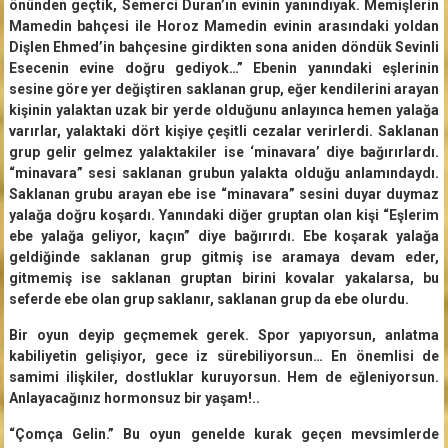
önünden geçtik, Semerci Duran’ın evinin yanındıyak. Memişlerin
Mamedin bahçesi ile Horoz Mamedin evinin arasındaki yoldan
Dişlen Ehmed’in bahçesine girdikten sona aniden döndük Sevinli
Esecenin evine doğru gediyok…” Ebenin yanındaki eşlerinin
sesine göre yer değiştiren saklanan grup, eğer kendilerini arayan
kişinin yalaktan uzak bir yerde olduğunu anlayınca hemen yalağa
varırlar, yalaktaki dört kişiye çeşitli cezalar verirlerdi. Saklanan
grup gelir gelmez yalaktakiler ise ‘minavara’ diye bağırırlardı.
“minavara” sesi saklanan grubun yalakta olduğu anlamındaydı.
Saklanan grubu arayan ebe ise “minavara” sesini duyar duymaz
yalağa doğru koşardı. Yanındaki diğer gruptan olan kişi “Eşlerim
ebe yalağa geliyor, kaçın” diye bağırırdı. Ebe koşarak yalağa
geldiğinde saklanan grup gitmiş ise aramaya devam eder,
gitmemiş ise saklanan gruptan birini kovalar yakalarsa, bu
seferde ebe olan grup saklanır, saklanan grup da ebe olurdu.
Bir oyun deyip geçmemek gerek. Spor yapıyorsun, anlatma
kabiliyetin gelişiyor, gece iz sürebiliyorsun… En önemlisi de
samimi ilişkiler, dostluklar kuruyorsun. Hem de eğleniyorsun.
Anlayacağınız hormonsuz bir yaşam!..
“Çomça Gelin.” Bu oyun genelde kurak geçen mevsimlerde