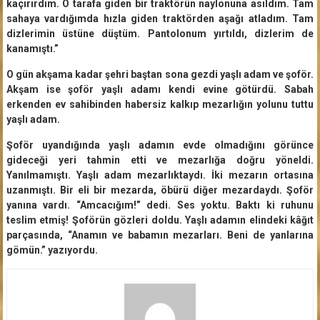
kaçırırdım. O tarafa giden bir traktörün naylonuna asıldım. Tam
sahaya vardığımda hızla giden traktörden aşağı atladım. Tam
dizlerimin üstüne düştüm. Pantolonum yırtıldı, dizlerim de
kanamıştı.”
O gün akşama kadar şehri baştan sona gezdi yaşlı adam ve şoför.
Akşam ise şoför yaşlı adamı kendi evine götürdü. Sabah
erkenden ev sahibinden habersiz kalkıp mezarlığın yolunu tuttu
yaşlı adam.
Şoför uyandığında yaşlı adamın evde olmadığını görünce
gideceği yeri tahmin etti ve mezarlığa doğru yöneldi.
Yanılmamıştı. Yaşlı adam mezarlıktaydı. İki mezarın ortasına
uzanmıştı. Bir eli bir mezarda, öbürü diğer mezardaydı. Şoför
yanına vardı. “Amcacığım!” dedi. Ses yoktu. Baktı ki ruhunu
teslim etmiş! Şoförün gözleri doldu. Yaşlı adamın elindeki kâğıt
parçasında, “Anamın ve babamın mezarları. Beni de yanlarına
gömün.” yazıyordu.