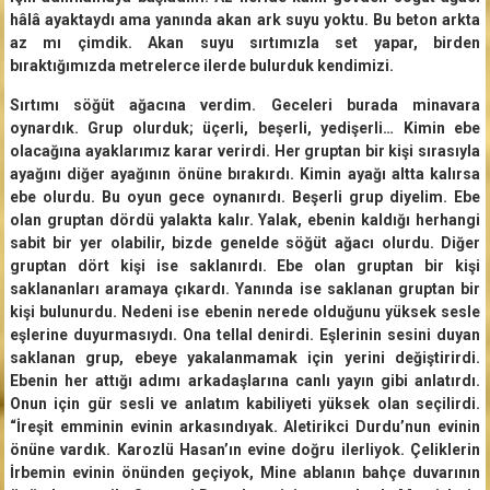
hâlâ ayaktaydı ama yanında akan ark suyu yoktu. Bu beton arkta
az mı çimdik. Akan suyu sırtımızla set yapar, birden
bıraktığımızda metrelerce ilerde bulurduk kendimizi.
Sırtımı söğüt ağacına verdim. Geceleri burada minavara
oynardık. Grup olurduk; üçerli, beşerli, yedişerli… Kimin ebe
olacağına ayaklarımız karar verirdi. Her gruptan bir kişi sırasıyla
ayağını diğer ayağının önüne bırakırdı. Kimin ayağı altta kalırsa
ebe olurdu. Bu oyun gece oynanırdı. Beşerli grup diyelim. Ebe
olan gruptan dördü yalakta kalır. Yalak, ebenin kaldığı herhangi
sabit bir yer olabilir, bizde genelde söğüt ağacı olurdu. Diğer
gruptan dört kişi ise saklanırdı. Ebe olan gruptan bir kişi
saklananları aramaya çıkardı. Yanında ise saklanan gruptan bir
kişi bulunurdu. Nedeni ise ebenin nerede olduğunu yüksek sesle
eşlerine duyurmasıydı. Ona tellal denirdi. Eşlerinin sesini duyan
saklanan grup, ebeye yakalanmamak için yerini değiştirirdi.
Ebenin her attığı adımı arkadaşlarına canlı yayın gibi anlatırdı.
Onun için gür sesli ve anlatım kabiliyeti yüksek olan seçilirdi.
“İreşit emminin evinin arkasındıyak. Aletirikci Durdu’nun evinin
önüne vardık. Karozlü Hasan’ın evine doğru ilerliyok. Çeliklerin
İrbemin evinin önünden geçiyok, Mine ablanın bahçe duvarının