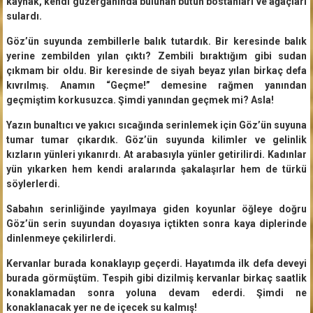
kaynak, kendi güzergâhında bulunan bütün bostanları ve ağaçları
sulardı.
Göz’ün suyunda zembillerle balık tutardık. Bir keresinde balık
yerine zembilden yılan çıktı? Zembili bıraktığım gibi sudan
çıkmam bir oldu. Bir keresinde de siyah beyaz yılan birkaç defa
kıvrılmış. Anamın “Geçme!” demesine rağmen yanından
geçmiştim korkusuzca. Şimdi yanından geçmek mi? Asla!
Yazın bunaltıcı ve yakıcı sıcağında serinlemek için Göz’ün suyuna
tumar tumar çıkardık. Göz’ün suyunda kilimler ve gelinlik
kızların yünleri yıkanırdı. At arabasıyla yünler getirilirdi. Kadınlar
yün yıkarken hem kendi aralarında şakalaşırlar hem de türkü
söylerlerdi.
Sabahın serinliğinde yayılmaya giden koyunlar öğleye doğru
Göz’ün serin suyundan doyasıya içtikten sonra kaya diplerinde
dinlenmeye çekilirlerdi.
Kervanlar burada konaklayıp geçerdi. Hayatımda ilk defa deveyi
burada görmüştüm. Tespih gibi dizilmiş kervanlar birkaç saatlik
konaklamadan sonra yoluna devam ederdi. Şimdi ne
konaklanacak yer ne de içecek su kalmış!