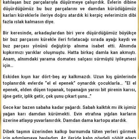
katılaşan buz parçalarıyla düşürmeye çalışırdık. Evlerin dibine
düşürdüğümüz bu buz parçalarını ve damdan kürüdüğümüz
karları küreklerle ileriye doğru atardık ki kerpiç evlerimizin dibi
fazla ıslak kalmasın diye.
Bir keresinde, arkadaşlardan biri yere düşürdüğümüz büyükçe
bir buz parçasını kürekle ileri fırlatacağı sırada ayağı kaydı ve
buz parçası yönünü değiştirip alnıma isabet etti. Alnımda
kıpkırmızı yarıklar oluşmuştu. Hatta birkaç damla kan akmıştı.
Anam, alnımdaki yarama domates salçası sürmüştü iyileşmesi
için…
Eskiden kışın kar dört-beş ay kalkmazdı. Uzun kış günlerinde
toplanırdık evlerde “el el epenek” oynardık çocuklarla… “El el
epenek, elden düşen topanak, topanağın yarısı bit pirenin karısı,
iğne getir, iplik getir, çek şunu çıkart şunu…”
Gece kar bazen sabaha kadar yağardı. Sabah kalktık mı ilk işimiz
yağan karı damdan kürümekti. Evin etrafına yığılan karların
üzerine atlayıp yuvarlanırdık. Damdan dama kartopu atardık.
Dibek taşının üzerinden kalkıp burnumda tüten yerleri görmek
için adımlamaya başladım. Az ileride kalın gövdeli söğüt ağacı