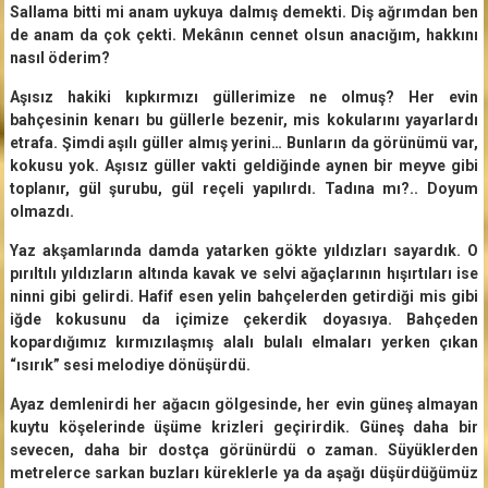
Sallama bitti mi anam uykuya dalmış demekti. Diş ağrımdan ben
de anam da çok çekti. Mekânın cennet olsun anacığım, hakkını
nasıl öderim?
Aşısız hakiki kıpkırmızı güllerimize ne olmuş? Her evin
bahçesinin kenarı bu güllerle bezenir, mis kokularını yayarlardı
etrafa. Şimdi aşılı güller almış yerini… Bunların da görünümü var,
kokusu yok. Aşısız güller vakti geldiğinde aynen bir meyve gibi
toplanır, gül şurubu, gül reçeli yapılırdı. Tadına mı?.. Doyum
olmazdı.
Yaz akşamlarında damda yatarken gökte yıldızları sayardık. O
pırıltılı yıldızların altında kavak ve selvi ağaçlarının hışırtıları ise
ninni gibi gelirdi. Hafif esen yelin bahçelerden getirdiği mis gibi
iğde kokusunu da içimize çekerdik doyasıya. Bahçeden
kopardığımız kırmızılaşmış alalı bulalı elmaları yerken çıkan
“ısırık” sesi melodiye dönüşürdü.
Ayaz demlenirdi her ağacın gölgesinde, her evin güneş almayan
kuytu köşelerinde üşüme krizleri geçirirdik. Güneş daha bir
sevecen, daha bir dostça görünürdü o zaman. Süyüklerden
metrelerce sarkan buzları küreklerle ya da aşağı düşürdüğümüz