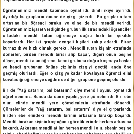
Öğretmenimiz mendil kapmaca oynatırdı. Sınıfı ikiye ayırırdı.
Ayırdığı bu grupların önüne de çizgi çizerdi. Bu grupların tam
ortasına bir öğrenci bırakır ve eline de bir mendil verirdi.
Öğretmenimiz işaret verdiğinde grubun ilk sırasındaki öğrenciler
ortadaki mendili tutan öğrenciye doğru hızlı bir şekilde
koşarlardı. Her iki grupta dengeli kişileri rakip ederdi. Biraz
kurnazlık ve hızlı olmak gerekti. Mendili tutan kişinin etrafında
dönerler, birden mendili birisi alıp kaçar, diğeri onun peşine
düşer, mendili alan öğrenci kendi grubuna doğru koşmaya başlar
ve kendi grubunun önüne çizilmiş çizgiyi geçtiği anda öne
geçmiş olurlardı. Eğer o çizgiye kadar kovalayan öğrenci elini
kovaladığı öğrenciye değdirirse diğer grup öne geçmiş olurdu.
Bir de “Yağ satarım, bal batarım.” diye mendil oyunu oynatırdı
öğretmenimiz. Bunda da daire yapılır, yere çömelinirdi. Biri ebe
olur, elinde mendil yere çömelenlerin etrafında dönerdi.
Çömelenler de “Yağ satarım, bal satarım” diye el çırparlardı.
Birden ebe elindeki mendili birinin arkasına bırakıp koşardı.
Mendili bırakan kişinin koştuğunu gördüklerinde herkes arkasına
bakardı. Arkasına mendil atılan hemen mendili alır, ebenin peşine