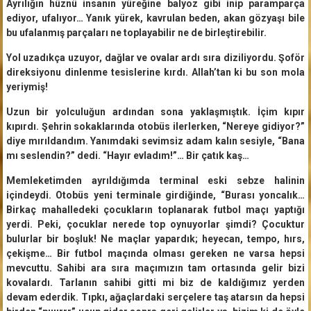
Ayrılığın hüznü insanın yüreğine balyoz gibi inip paramparça
ediyor, ufalıyor… Yanık yürek, kavrulan beden, akan gözyaşı bile
bu ufalanmış parçaları ne toplayabilir ne de birleştirebilir.
Yol uzadıkça uzuyor, dağlar ve ovalar ardı sıra diziliyordu. Şoför
direksiyonu dinlenme tesislerine kırdı. Allah’tan ki bu son mola
yeriymiş!
Uzun bir yolculuğun ardından sona yaklaşmıştık. İçim kıpır
kıpırdı. Şehrin sokaklarında otobüs ilerlerken, “Nereye gidiyor?”
diye mırıldandım. Yanımdaki sevimsiz adam kalın sesiyle, “Bana
mı seslendin?” dedi. “Hayır evladım!”… Bir çatık kaş…
Memleketimden ayrıldığımda terminal eski sebze halinin
içindeydi. Otobüs yeni terminale girdiğinde, “Burası yoncalık…
Birkaç mahalledeki çocukların toplanarak futbol maçı yaptığı
yerdi. Peki, çocuklar nerede top oynuyorlar şimdi? Çocuktur
bulurlar bir boşluk! Ne maçlar yapardık; heyecan, tempo, hırs,
çekişme… Bir futbol maçında olması gereken ne varsa hepsi
mevcuttu. Sahibi ara sıra maçımızın tam ortasında gelir bizi
kovalardı. Tarlanın sahibi gitti mi biz de kaldığımız yerden
devam ederdik. Tıpkı, ağaçlardaki serçelere taş atarsın da hepsi