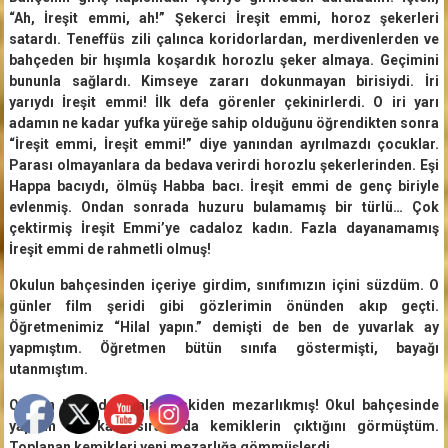
“Ah, İreşit emmi, ah!” Şekerci İreşit emmi, horoz şekerleri
satardı. Teneffüs zili çalınca koridorlardan, merdivenlerden ve
bahçeden bir hışımla koşardık horozlu şeker almaya. Geçimini
bununla sağlardı. Kimseye zararı dokunmayan birisiydi. İri
yarıydı İreşit emmi! İlk defa görenler çekinirlerdi. O iri yarı
adamın ne kadar yufka yüreğe sahip olduğunu öğrendikten sonra
“İreşit emmi, İreşit emmi!” diye yanından ayrılmazdı çocuklar.
Parası olmayanlara da bedava verirdi horozlu şekerlerinden. Eşi
Happa bacıydı, ölmüş Habba bacı. İreşit emmi de genç biriyle
evlenmiş. Ondan sonrada huzuru bulamamış bir türlü… Çok
çektirmiş İreşit Emmi’ye cadaloz kadın. Fazla dayanamamış
İreşit emmi de rahmetli olmuş!
Okulun bahçesinden içeriye girdim, sınıfımızın içini süzdüm. O
günler film şeridi gibi gözlerimin önünden akıp geçti.
Öğretmenimiz “Hilal yapın.” demişti de ben de yuvarlak ay
yapmıştım. Öğretmen bütün sınıfa göstermişti, bayağı
utanmıştım.
Okulun bulunduğu alan eskiden mezarlıkmış! Okul bahçesinde
yapılan bir kazı sırasında kemiklerin çıktığını görmüştüm.
Toplanan kemikleri yeni mezarlığa gömmüşlerdi.