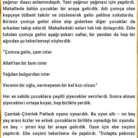
yağmur duası anlamındaydı. Yani yağmur yağması için yapılırdı.
Mahallede bütün çocuklar bir araya gelirdik. Adı çomça olan
kepçeye tülbent takılır ve süslenerek gelin şekline sokulurdu.
Birimiz çomça gelini eline alıp giderken diğer çocuklar da
arkadan takip ederdi. Mahalledeki evleri tek tek dolaşırdık. Elde
tutulan çomça gelini aşağı-yukarı sallar, bir yandan da hep bir
ağızdan şu tekerlemeyi söylerdik:
“Çomca gelin, çam ister
Allah’tan bir bum ister
Yağdan bulgurdan ister
Verenin bir oğlu, vermeyenin bir kel kızı olsun.”
Her ev sahibi çocuklara çeşitli yiyecekler verirlerdi. Sonra alınan
yiyecekleri ortaya koyar, hep birlikte yerdik.
Çamlak-Çömlek Patladı oyunu oynardık. Bu oyun altı – on beş
yaş arası kızlar ve erkek çocukların birlikte oynadığı bir oyundu.
on beş – yirmi kişi bir araya gelirdik. Oyun için ebe seçimi
yapılırdı. Ebe seçimi tekerleme ile yapılırdı. “Dolapta pekmez