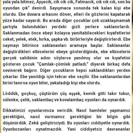
yala yala bitmez, Ayşecik, cik cik cik, Fatmacık, cık cık cık, sen bu
oyundan çık” denirdi. Sayışmaca sonunda tek kalan kişi ebe
olurdu. Ebe duvara arkasını döner, elleri ile gözlerini kapatarak
yüze kadar sayardı. Bu arada diğer çocuklar çok uzaklaşmamak
şartıyla bulundukları yerdeki gizli yerlere saklanırlardı.
Saklanmadan önce ebeyi kolayca yanıltabilecekleri kıyafetlerini
ceket, yelek, etek, hırka, şapka vb. birbirleriyle değiştirirlerdi. Ebe
saymayı bitirince saklananları aramaya başlar. Saklananlar
değiştirdikleri elbiselerini ebeye gösterdiğinde, ebe elbiselerin
gerçek sahibinin adını söylerse yanılmış olur ve kıyafetini
gösteren çocuk “Çamlak-çömlek patladı.” diyerek birkaç defa
sevinerek bağırır. Diğer çocukların hepsi saklandıkları yerden
çıkarlar. Ebe yanıldığı için tekrar ebe seçilir. Ebe saklananlardan
birini tanırsa oyun biter, yakaladığı kişi ebe olurdu.
Löddük, goçkuç, çüştürüm çüş eşşek, kemik gitti takır tukur,
sülenke, çelik, saklambaç ve kovalambaç oyunları da oynardık.
Dikkatimizi oyunlarımıza verirdik. Nasıl hamleler yapmamız
gerektiğini, nasıl vurmamız gerektiğini bir bilgin gibi
düşünürdük. Zekâ geliştiriciydi. Bu oyunları ciddiyetle oynardık.
Oyunbozanları oynatmazdık. Yani ciddiyetsiz davrananlar