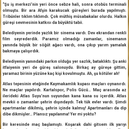
“Şu iş merkezi’nin yeri önce sebze hali, sonra otobüs terminali
olmuştu. Bir ara Afşin karakucak güreşleri burada yapılmıştı.
Tribünler tıklım tıklımdı. Çok müthiş müsabakalar olurdu. Halkın
güreşi sevmesinin katkısı da büyüktü tabii.
Belediyenin yerinde yazlık bir sinema vardı. Dev ekrandan renkli
film seyrederdik. Paramız olmadığı zamanlar, sinemanın
yanında büyük bir söğüt ağacı vardı, ona çıkıp yarım yamalak
bakmaya çalışırdık.
Belediyenin yanındaki parkın olduğu yer sazlık, bataklıktı. Şu anki
itfaiyenin yeri de güreş salonuydu. Birkaç ay güreşe gittim,
yaramaz birinin yüzüne kaç kişi kovulmuştu. Ah, şu kötüler ah!
Atlas tepesinin eteğinde Kaymakamlık kupası maçları oynanırdı.
Ne maçlar yapılırdı. Kartalspor, Polis Gücü… Maç arasında az
ilerideki Atlas Suyu’nun suyundan kana kana su içerdik. Atlas
mevkii o zamanlar şehrin dışındaydı. Tek tük evler vardı. Şimdi
apartmanlar dikilmiş, şehrin içinde kalmış! Apartmanları da dip
dibe dikmişler… Plansız yapılanma! Yer mi yoktu?
Bir keresinde maç başlamıştı. Koşarak dahi gitsem ilk yarıyı