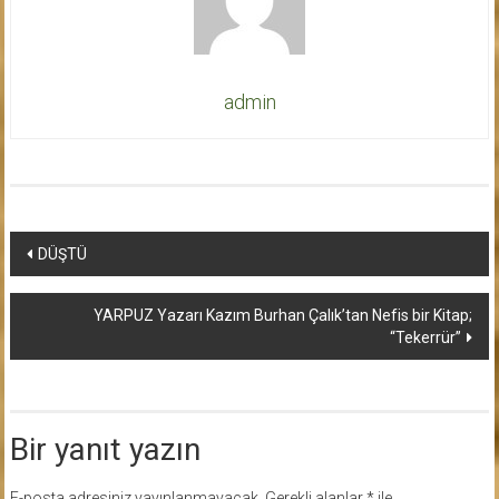
admin
Yazı
DÜŞTÜ
dolaşımı
YARPUZ Yazarı Kazım Burhan Çalık’tan Nefis bir Kitap;
“Tekerrür”
Bir yanıt yazın
E-posta adresiniz yayınlanmayacak.
Gerekli alanlar
*
ile