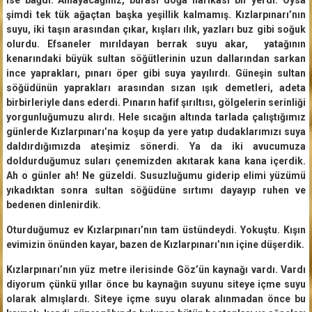
şimdi tek tük ağaçtan başka yeşillik kalmamış. Kızlarpınarı’nın
suyu, iki taşın arasından çıkar, kışları ılık, yazları buz gibi soğuk
olurdu. Efsaneler mırıldayan berrak suyu akar, yatağının
kenarındaki büyük sultan söğütlerinin uzun dallarından sarkan
ince yaprakları, pınarı öper gibi suya yayılırdı. Güneşin sultan
söğüdünün yaprakları arasından sızan ışık demetleri, adeta
birbirleriyle dans ederdi. Pınarın hafif şırıltısı, gölgelerin serinliği
yorgunluğumuzu alırdı. Hele sıcağın altında tarlada çalıştığımız
günlerde Kızlarpınarı’na koşup da yere yatıp dudaklarımızı suya
daldırdığımızda ateşimiz sönerdi. Ya da iki avucumuza
doldurduğumuz suları çenemizden akıtarak kana kana içerdik.
Ah o günler ah! Ne güzeldi. Susuzluğumu giderip elimi yüzümü
yıkadıktan sonra sultan söğüdüne sırtımı dayayıp ruhen ve
bedenen dinlenirdik.
Oturduğumuz ev Kızlarpınarı’nın tam üstündeydi. Yokuştu. Kışın
evimizin önünden kayar, bazen de Kızlarpınarı’nın içine düşerdik.
Kızlarpınarı’nın yüz metre ilerisinde Göz’ün kaynağı vardı. Vardı
diyorum çünkü yıllar önce bu kaynağın suyunu siteye içme suyu
olarak almışlardı. Siteye içme suyu olarak alınmadan önce bu