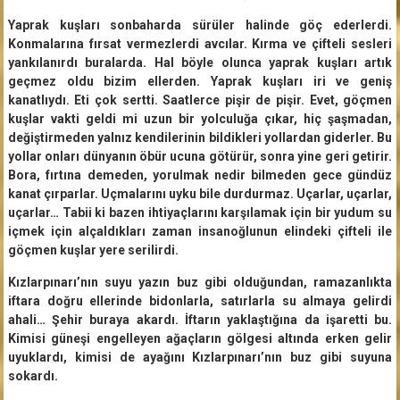
Yaprak kuşları sonbaharda sürüler halinde göç ederlerdi.
Konmalarına fırsat vermezlerdi avcılar. Kırma ve çifteli sesleri
yankılanırdı buralarda. Hal böyle olunca yaprak kuşları artık
geçmez oldu bizim ellerden. Yaprak kuşları iri ve geniş
kanatlıydı. Eti çok sertti. Saatlerce pişir de pişir. Evet, göçmen
kuşlar vakti geldi mi uzun bir yolculuğa çıkar, hiç şaşmadan,
değiştirmeden yalnız kendilerinin bildikleri yollardan giderler. Bu
yollar onları dünyanın öbür ucuna götürür, sonra yine geri getirir.
Bora, fırtına demeden, yorulmak nedir bilmeden gece gündüz
kanat çırparlar. Uçmalarını uyku bile durdurmaz. Uçarlar, uçarlar,
uçarlar… Tabii ki bazen ihtiyaçlarını karşılamak için bir yudum su
içmek için alçaldıkları zaman insanoğlunun elindeki çifteli ile
göçmen kuşlar yere serilirdi.
Kızlarpınarı’nın suyu yazın buz gibi olduğundan, ramazanlıkta
iftara doğru ellerinde bidonlarla, satırlarla su almaya gelirdi
ahali… Şehir buraya akardı. İftarın yaklaştığına da işaretti bu.
Kimisi güneşi engelleyen ağaçların gölgesi altında erken gelir
uyuklardı, kimisi de ayağını Kızlarpınarı’nın buz gibi suyuna
sokardı.