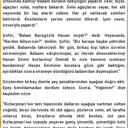
ortasında kalmış! Babam buranın bekçiliğini yapardı. Eker, biçer,
ağaçları sular, mallara bakardı. Selvi ağaçlarını sayar, her elli
sayısında bir taş atardı cebine. Her yıl satılacak selvileri
belirlerdi. Kesilenlerin yerine yenisini dikerdi. İşini sever,
özveriyle yapardı.”
Şoför, “Baban Karagözlü Hasan mıydı?” dedi. Heyecanla,
“Nerden biliyorsun?” dedim. Şoför, “Biz buraya başka şehirden
geldik. Babamda taksiciydi. Bir gün, birkaç kişi taksi ücretini
vermemişler. Babamı sıkıştırmışlar, az ileride döveceklermiş!
Hasan Emmi kurtarmış! Demek ki size kanımın ısınması
bundanmış! Hasan Emminin buralara gözü gibi baktığını,
ayrıldıktan sonra viraneye döndüğünü babamdan duymuştum.”
Gözümden birkaç damla yaş yanaklarımdan aşağıya doğru aktı.
Epey kımıldamadan durdum öylece. Sonra, “Yeğenim!” diye
başladım söze:
“Kızlarpınarı’nın tam tepesinde dallarını aşağıya sarkıtan sultan
söğüdü, biraz ilerisinde iki dut ağacı, yüzlerce selvi, alt tarafta
onlarca kiraz, kirazların altında ekili bostan, üst yanı
Kızlarpınarı’nın suyuyla yeşeren geniş çimenlik, çimenliğin üstü
ise bağdı. Anlayacağınız, burası doğa harikası bir yerdi. Oysa