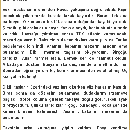
Eski mezbahanın önünden Havsa yokuşuna doğru çıktık. Kışın
çocukluk yıllarımızda burada kızak kayardık. Burası tek ana
caddeydi. O zamanlar tek tük araba olduğundan kayabiliyorduk.
Şimdiki gibi arabaların sayısı fazla olsaydı, kesin birinin altında
kalırdık. Havsa’yı çıktıktan sonra TEK sitenin karşısındaki
mezarlığa vardık. Taksicinin de tanıdıkları varmış, o da Fatiha
bağışlamak için indi. Anamın, babamın mezarını aradım ama
bulamadım. Dikili mermer taşlarını okuyordum. Birçoğu
tanıdıktı. Allah rahmet etsin. Demek sen de rahmetli oldun;
Arkadaşım, dostum! Bünyamin kardeş, sen de rahmetli oldun ha!
Sonradan öğreniyorum ki, kemik erimesinden vefat etmiş! Üç
kızı yetim kalmış!
Dikili taşların üzerindeki yazıları okurken yüz hatlarım kasıldı.
Biraz sonra da gözlerim sulanmaya, dudaklarım titremeye
başladı. Şoför koluma girerek taksiye doğru götürürken ayak
diretiyordum. Çünkü tanıdıkların çoğu buradaydı. Koca şehirde
kimim kimsem kalmamıştı. Anamın, babamın mezarını da
bulamadım.
Taksinin arka koltuğuna yığılıp kaldım. Epey kendime