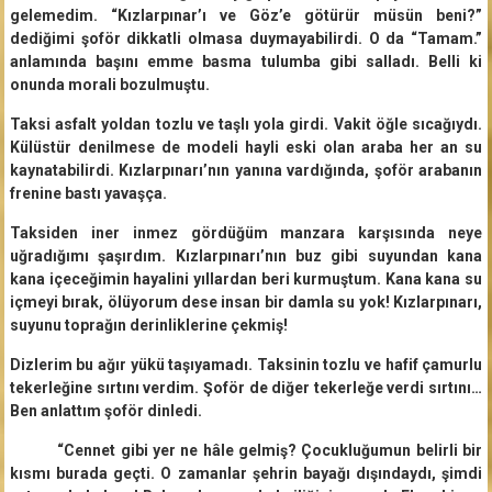
gelemedim. “Kızlarpınar’ı ve Göz’e götürür müsün beni?”
dediğimi şoför dikkatli olmasa duymayabilirdi. O da “Tamam.”
anlamında başını emme basma tulumba gibi salladı. Belli ki
onunda morali bozulmuştu.
Taksi asfalt yoldan tozlu ve taşlı yola girdi. Vakit öğle sıcağıydı.
Külüstür denilmese de modeli hayli eski olan araba her an su
kaynatabilirdi. Kızlarpınarı’nın yanına vardığında, şoför arabanın
frenine bastı yavaşça.
Taksiden iner inmez gördüğüm manzara karşısında neye
uğradığımı şaşırdım. Kızlarpınarı’nın buz gibi suyundan kana
kana içeceğimin hayalini yıllardan beri kurmuştum. Kana kana su
içmeyi bırak, ölüyorum dese insan bir damla su yok! Kızlarpınarı,
suyunu toprağın derinliklerine çekmiş!
Dizlerim bu ağır yükü taşıyamadı. Taksinin tozlu ve hafif çamurlu
tekerleğine sırtını verdim. Şoför de diğer tekerleğe verdi sırtını…
Ben anlattım şoför dinledi.
“Cennet gibi yer ne hâle gelmiş? Çocukluğumun belirli bir
kısmı burada geçti. O zamanlar şehrin bayağı dışındaydı, şimdi