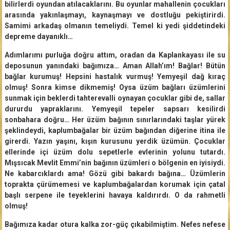
bilirlerdi oyundan atılacaklarını. Bu oyunlar mahallenin çocukları
arasında yakınlaşmayı, kaynaşmayı ve dostluğu pekiştirirdi.
Samimi arkadaş olmanın temeliydi. Temel ki yedi şiddetindeki
depreme dayanıklı…
Adımlarımı purluğa doğru attım, oradan da Kaplankayası ile su
deposunun yanındaki bağımıza… Aman Allah’ım! Bağlar! Bütün
bağlar kurumuş! Hepsini hastalık vurmuş! Yemyeşil dağ kıraç
olmuş! Sonra kimse dikmemiş! Oysa üzüm bağları üzümlerini
sunmak için beklerdi tahterevalli oynayan çocuklar gibi de, sallar
dururdu yapraklarını. Yemyeşil tepeler sapsarı kesilirdi
sonbahara doğru… Her üzüm bağının sınırlarındaki taşlar yürek
şeklindeydi, kaplumbağalar bir üzüm bağından diğerine itina ile
girerdi. Yazın yaşını, kışın kurusunu yerdik üzümün. Çocuklar
ellerinde içi üzüm dolu sepetlerle evlerinin yolunu tutardı.
Mışsıcak Mevlit Emmi’nin bağının üzümleri o bölgenin en iyisiydi.
Ne kabarcıklardı ama! Gözü gibi bakardı bağına… Üzümlerin
toprakta çürümemesi ve kaplumbağalardan korumak için çatal
başlı serpene ile teyeklerini havaya kaldırırdı. O da rahmetli
olmuş!
Bağımıza kadar otura kalka zor-güç çıkabilmiştim. Nefes nefese