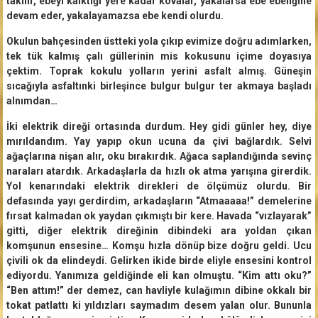
takılır, ebeyi kalktığı yere kadar kovalar, yakalarsa ebe ebeliğine
devam eder, yakalayamazsa ebe kendi olurdu.
Okulun bahçesinden üstteki yola çıkıp evimize doğru adımlarken,
tek tük kalmış çalı güllerinin mis kokusunu içime doyasıya
çektim. Toprak kokulu yolların yerini asfalt almış. Güneşin
sıcağıyla asfaltınki birleşince bulgur bulgur ter akmaya başladı
alnımdan…
İki elektrik direği ortasında durdum. Hey gidi günler hey, diye
mırıldandım. Yay yapıp okun ucuna da çivi bağlardık. Selvi
ağaçlarına nişan alır, oku bırakırdık. Ağaca saplandığında sevinç
naraları atardık. Arkadaşlarla da hızlı ok atma yarışına girerdik.
Yol kenarındaki elektrik direkleri de ölçümüz olurdu. Bir
defasında yayı gerdirdim, arkadaşların “Atmaaaaa!” demelerine
fırsat kalmadan ok yaydan çıkmıştı bir kere. Havada “vızlayarak”
gitti, diğer elektrik direğinin dibindeki ara yoldan çıkan
komşunun ensesine… Komşu hızla dönüp bize doğru geldi. Ucu
çivili ok da elindeydi. Gelirken ikide birde eliyle ensesini kontrol
ediyordu. Yanımıza geldiğinde eli kan olmuştu. “Kim attı oku?”
“Ben attım!” der demez, can havliyle kulağımın dibine okkalı bir
tokat patlattı ki yıldızları saymadım desem yalan olur. Bununla