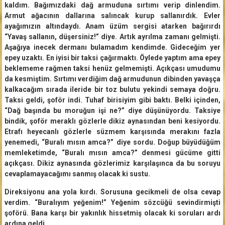
kaldım. Bağımızdaki dağ armuduna sırtımı verip dinlendim.
Armut ağacının dallarına salıncak kurup sallanırdık. Evler
ayağımızın altındaydı. Anam üzüm sergisi atarken bağırırdı
“Yavaş sallanın, düşersiniz!” diye. Artık ayrılma zamanı gelmişti.
Aşağıya inecek dermanı bulamadım kendimde. Gideceğim yer
epey uzaktı. En iyisi bir taksi çağırmaktı. Öylede yaptım ama epey
beklememe rağmen taksi henüz gelmemişti. Açıkçası umudumu
da kesmiştim. Sırtımı verdiğim dağ armudunun dibinden yavaşça
kalkacağım sırada ileride bir toz bulutu yekindi semaya doğru.
Taksi geldi, şoför indi. Tuhaf birisiyim gibi baktı. Belki içinden,
“Dağ başında bu moruğun işi ne?” diye düşünüyordu. Taksiye
bindik, şoför meraklı gözlerle dikiz aynasından beni kesiyordu.
Etrafı heyecanlı gözlerle süzmem karşısında merakını fazla
yenemedi, “Buralı mısın amca?” diye sordu. Doğup büyüdüğüm
memleketimde, “Buralı mısın amca?” denmesi gücüme gitti
açıkçası. Dikiz aynasında gözlerimiz karşılaşınca da bu soruyu
cevaplamayacağımı sanmış olacak ki sustu.
Direksiyonu ana yola kırdı. Sorusuna gecikmeli de olsa cevap
verdim. “Buralıyım yeğenim!” Yeğenim sözcüğü sevindirmişti
şoförü. Bana karşı bir yakınlık hissetmiş olacak ki soruları ardı
ardına geldi.