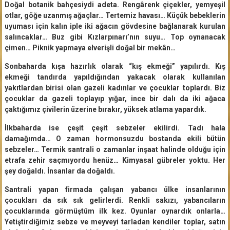
Doğal botanik bahçesiydi adeta. Rengârenk çiçekler, yemyeşil
otlar, göğe uzanmış ağaçlar… Tertemiz havası… Küçük bebeklerin
uyuması için kalın iple iki ağacın gövdesine bağlanarak kurulan
salıncaklar… Buz gibi Kızlarpınarı’nın suyu… Top oynanacak
çimen… Piknik yapmaya elverişli doğal bir mekân…
Sonbaharda kışa hazırlık olarak “kış ekmeği” yapılırdı. Kış
ekmeği tandırda yapıldığından yakacak olarak kullanılan
yakıtlardan birisi olan gazeli kadınlar ve çocuklar toplardı. Biz
çocuklar da gazeli toplayıp yığar, ince bir dalı da iki ağaca
çaktığımız çivilerin üzerine bırakır, yüksek atlama yapardık.
İlkbaharda ise çeşit çeşit sebzeler ekilirdi. Tadı hala
damağımda… O zaman hormonsuzdu bostanda ekili bütün
sebzeler… Termik santrali o zamanlar inşaat halinde olduğu için
etrafa zehir saçmıyordu henüz… Kimyasal gübreler yoktu. Her
şey doğaldı. İnsanlar da doğaldı.
Santrali yapan firmada çalışan yabancı ülke insanlarının
çocukları da sık sık gelirlerdi. Renkli sakızı, yabancıların
çocuklarında görmüştüm ilk kez. Oyunlar oynardık onlarla…
Yetiştirdiğimiz sebze ve meyveyi tarladan kendiler toplar, satın