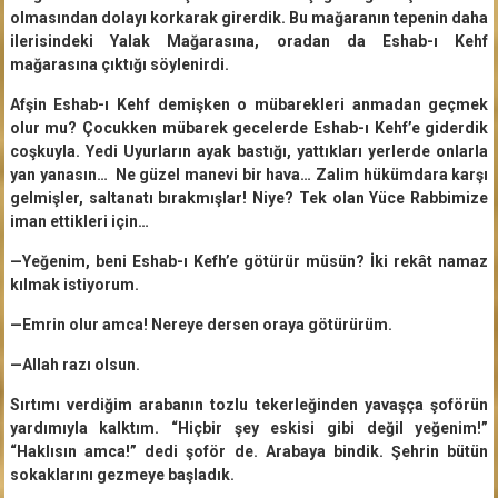
olmasından dolayı korkarak girerdik. Bu mağaranın tepenin daha
ilerisindeki Yalak Mağarasına, oradan da Eshab-ı Kehf
mağarasına çıktığı söylenirdi.
Afşin Eshab-ı Kehf demişken o mübarekleri anmadan geçmek
olur mu? Çocukken mübarek gecelerde Eshab-ı Kehf’e giderdik
coşkuyla. Yedi Uyurların ayak bastığı, yattıkları yerlerde onlarla
yan yanasın… Ne güzel manevi bir hava… Zalim hükümdara karşı
gelmişler, saltanatı bırakmışlar! Niye? Tek olan Yüce Rabbimize
iman ettikleri için…
—Yeğenim, beni Eshab-ı Kefh’e götürür müsün? İki rekât namaz
kılmak istiyorum.
—Emrin olur amca! Nereye dersen oraya götürürüm.
—Allah razı olsun.
Sırtımı verdiğim arabanın tozlu tekerleğinden yavaşça şoförün
yardımıyla kalktım. “Hiçbir şey eskisi gibi değil yeğenim!”
“Haklısın amca!” dedi şoför de. Arabaya bindik. Şehrin bütün
sokaklarını gezmeye başladık.