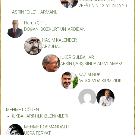
VEFÂTININ 43. YILINDA 20.
ASRIN “ÇİLE” HARMANI.
Harun ÇİTİL
DOĞAN BOZKURT’UN ARDIDAN
HAŞİM KALENDER
ARZUHAL
İLKER GÜLBAHAR
AFŞİN ÇARŞISINDA ADIMLAMAK!
KAZIM GÖK
AVUCUMDA KIRMIZILIK
MEHMET GÖREN
İLKBAHARIN İLK İZLENİMLERİ
MEHMET OSMANOĞLU
ÜCRA FERYAT