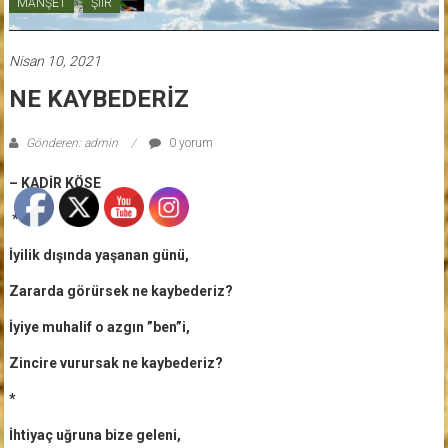
MANŞET
ŞİİR
Nisan 10, 2021
NE KAYBEDERİZ
Gönderen: admin
0 yorum
– KADİR KÖSE
*
İyilik dışında yaşanan günü,
Zararda görürsek ne kaybederiz?
İyiye muhalif o azgın ”ben”i,
Zincire vurursak ne kaybederiz?
*
İhtiyaç uğruna bize geleni,