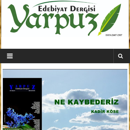
İçeriğe
geç
YARPUZ
Edebiyat
Dergisi
Kahramanmaraş'ın
En
Etkili
Edebiyat
Dergisi