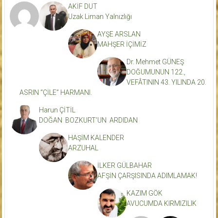
AKİF DUT
Uzak Liman Yalnızlığı
AYŞE ARSLAN
MAHŞER İÇİMİZ
Dr. Mehmet GÜNEŞ
DOĞUMUNUN 122.,
VEFÂTININ 43. YILINDA 20.
ASRIN “ÇİLE” HARMANI.
Harun ÇİTİL
DOĞAN BOZKURT’UN ARDIDAN
HAŞİM KALENDER
ARZUHAL
İLKER GÜLBAHAR
AFŞİN ÇARŞISINDA ADIMLAMAK!
KAZIM GÖK
AVUCUMDA KIRMIZILIK