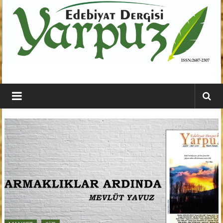
İçeriğe
geç
YARPUZ
Edebiyat
Dergisi
Kahramanmaraş'ın
En
Etkili
Edebiyat
Dergisi