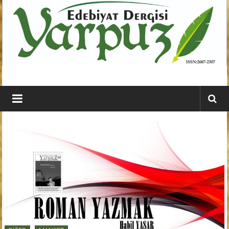
İçeriğe
geç
YARPUZ
Edebiyat
Dergisi
Kahramanmaraş'ın
En
Etkili
Edebiyat
Dergisi