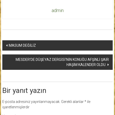
admin
Yazı
MASUM DEĞİLİZ
dolaşımı
MESDER’DE DÜŞEYAZ DERGİSİ’NİN KONUĞU AFŞİNLİ ŞAİR
HAŞİM KALENDER OLDU.
Bir yanıt yazın
E-posta adresiniz yayınlanmayacak.
Gerekli alanlar
*
ile
işaretlenmişlerdir