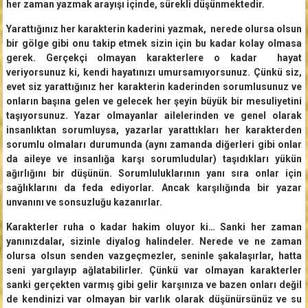
her zaman yazmak arayışı içinde, sürekli düşünmektedir.
Yarattığınız her karakterin kaderini yazmak, nerede olursa olsun
bir gölge gibi onu takip etmek sizin için bu kadar kolay olmasa
gerek. Gerçekçi olmayan karakterlere o kadar hayat
veriyorsunuz ki, kendi hayatınızı umursamıyorsunuz. Çünkü siz,
evet siz yarattığınız her karakterin kaderinden sorumlusunuz ve
onların başına gelen ve gelecek her şeyin büyük bir mesuliyetini
taşıyorsunuz. Yazar olmayanlar ailelerinden ve genel olarak
insanlıktan sorumluysa, yazarlar yarattıkları her karakterden
sorumlu olmaları durumunda (aynı zamanda diğerleri gibi onlar
da aileye ve insanlığa karşı sorumludular) taşıdıkları yükün
ağırlığını bir düşünün. Sorumluluklarının yanı sıra onlar için
sağlıklarını da feda ediyorlar. Ancak karşılığında bir yazar
unvanını ve sonsuzluğu kazanırlar.
Karakterler ruha o kadar hakim oluyor ki… Sanki her zaman
yanınızdalar, sizinle diyalog halindeler. Nerede ve ne zaman
olursa olsun senden vazgeçmezler, seninle şakalaşırlar, hatta
seni yargılayıp ağlatabilirler. Çünkü var olmayan karakterler
sanki gerçekten varmış gibi gelir karşınıza ve bazen onları değil
de kendinizi var olmayan bir varlık olarak düşünürsünüz ve su