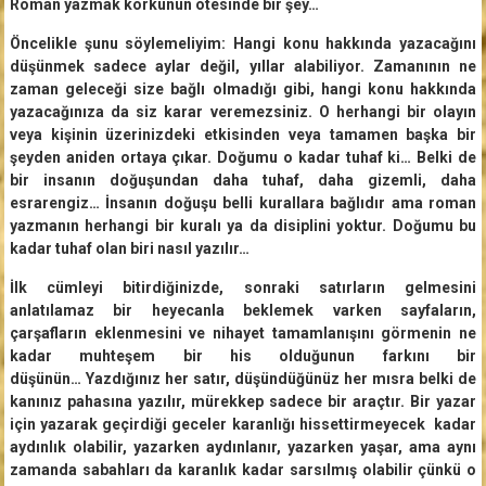
Roman yazmak korkunun ötesinde bir şey…
Öncelikle şunu söylemeliyim: Hangi konu hakkında yazacağını
düşünmek sadece aylar değil, yıllar alabiliyor. Zamanının ne
zaman geleceği size bağlı olmadığı gibi, hangi konu hakkında
yazacağınıza da siz karar veremezsiniz. O herhangi bir olayın
veya kişinin üzerinizdeki etkisinden veya tamamen başka bir
şeyden aniden ortaya çıkar. Doğumu o kadar tuhaf ki… Belki de
bir insanın doğuşundan daha tuhaf, daha gizemli, daha
esrarengiz… İnsanın doğuşu belli kurallara bağlıdır ama roman
yazmanın herhangi bir kuralı ya da disiplini yoktur. Doğumu bu
kadar tuhaf olan biri nasıl yazılır…
İlk cümleyi bitirdiğinizde, sonraki satırların gelmesini
anlatılamaz bir heyecanla beklemek varken sayfaların,
çarşafların eklenmesini ve nihayet tamamlanışını görmenin ne
kadar muhteşem bir his olduğunun farkını bir
düşünün… Yazdığınız her satır, düşündüğünüz her mısra belki de
kanınız pahasına yazılır, mürekkep sadece bir araçtır. Bir yazar
için yazarak geçirdiği geceler karanlığı hissettirmeyecek kadar
aydınlık olabilir, yazarken aydınlanır, yazarken yaşar, ama aynı
zamanda sabahları da karanlık kadar sarsılmış olabilir çünkü o