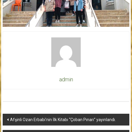
admin
Yazı
Afşinli Ozan Erbabi’nin İlk Kitabı “Çoban Pınarı” yayınlandı.
dolaşımı