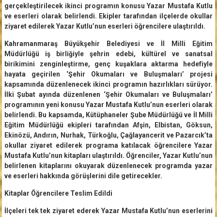
gerçekleştirilecek ikinci programın konusu Yazar Mustafa Kutlu
ve eserleri olarak belirlendi. Ekipler tarafından ilçelerde okullar
ziyaret edilerek Yazar Kutlu’nun eserleri öğrencilere ulaştırıldı.
Kahramanmaraş Büyükşehir Belediyesi ve İl Milli Eğitim
Müdürlüğü iş birliğiyle şehrin edebi, kültürel ve sanatsal
birikimini zenginleştirme, genç kuşaklara aktarma hedefiyle
hayata geçirilen ‘Şehir Okumaları ve Buluşmaları’ projesi
kapsamında düzenlenecek ikinci programın hazırlıkları sürüyor.
İlki Şubat ayında düzenlenen ‘Şehir Okumaları ve Buluşmaları’
programının yeni konusu Yazar Mustafa Kutlu’nun eserleri olarak
belirlendi. Bu kapsamda, Kütüphaneler Şube Müdürlüğü ve İl Milli
Eğitim Müdürlüğü ekipleri tarafından Afşin, Elbistan, Göksun,
Ekinözü, Andırın, Nurhak, Türkoğlu, Çağlayancerit ve Pazarcık’ta
okullar ziyaret edilerek programa katılacak öğrencilere Yazar
Mustafa Kutlu’nun kitapları ulaştırıldı. Öğrenciler, Yazar Kutlu’nun
belirlenen kitaplarını okuyarak düzenlenecek programda yazar
ve eserleri hakkında görüşlerini dile getirecekler.
Kitaplar Öğrencilere Teslim Edildi
İlçeleri tek tek ziyaret ederek Yazar Mustafa Kutlu’nun eserlerini