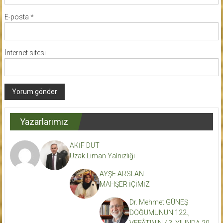
E-posta
*
İnternet sitesi
Yazarlarımız
AKİF DUT
Uzak Liman Yalnızlığı
AYŞE ARSLAN
MAHŞER İÇİMİZ
Dr. Mehmet GÜNEŞ
DOĞUMUNUN 122.,
VEFÂTININ 43. YILINDA 20.