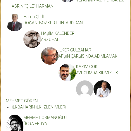
ASRIN “ÇİLE” HARMANI.
Harun ÇİTİL
DOĞAN BOZKURT’UN ARDIDAN
HAŞİM KALENDER
ARZUHAL
İLKER GÜLBAHAR
AFŞİN ÇARŞISINDA ADIMLAMAK!
KAZIM GÖK
AVUCUMDA KIRMIZILIK
MEHMET GÖREN
İLKBAHARIN İLK İZLENİMLERİ
MEHMET OSMANOĞLU
ÜCRA FERYAT