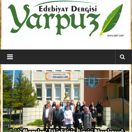
İçeriğe
geç
YARPUZ
Edebiyat
Dergisi
Kahramanmaraş'ın
En
Etkili
Edebiyat
Dergisi