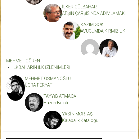
İLKER GÜLBAHAR
AFŞİN ÇARŞISINDA ADIMLAMAK!
KAZIM GÖK
AVUCUMDA KIRMIZILIK
MEHMET GÖREN
İLKBAHARIN İLK İZLENİMLERİ
MEHMET OSMANOĞLU
ÜCRA FERYAT
TAYYİB ATMACA
Hüzün Bulutu
YASİN MORTAŞ
Kalabalık Kataloğu