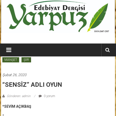
İçeriğe
geç
YARPUZ
Edebiyat
MANŞET
ŞİİR
Dergisi
Kahramanmaraş'ın
Şubat 26, 2020
En
“SENSİZ” ADLI OYUN
Etkili
Edebiyat
Gönderen: admin
0 yorum
Dergisi
*SEVİM AÇIKBAŞ
*