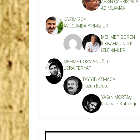
AFŞİN ÇARŞISINDA
ADIMLAMAK!
KAZIM GÖK
AVUCUMDA KIRMIZILIK
MEHMET GÖREN
İLKBAHARIN İLK
İZLENİMLERİ
MEHMET OSMANOĞLU
ÜCRA FERYAT
TAYYİB ATMACA
Hüzün Bulutu
YASİN MORTAŞ
Kalabalık Kataloğu