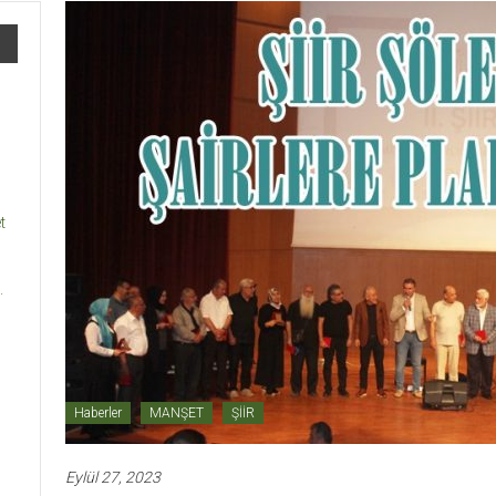
t
.
Haberler
MANŞET
ŞİİR
Eylül 27, 2023