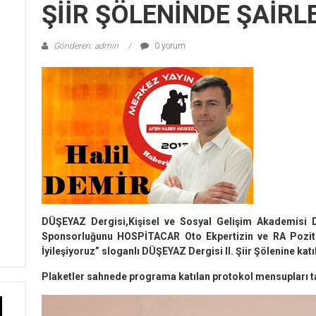
ŞİİR ŞÖLENİNDE ŞAİRL
Gönderen: admin
0 yorum
DÜŞEYAZ Dergisi,Kişisel ve Sosyal Gelişim Akademisi D
Sponsorluğunu HOSPİTACAR Oto Ekpertizin ve RA Pozitif
İyileşiyoruz” sloganlı DÜŞEYAZ Dergisi II. Şiir Şölenine katı
Plaketler sahnede programa katılan protokol mensupları ta