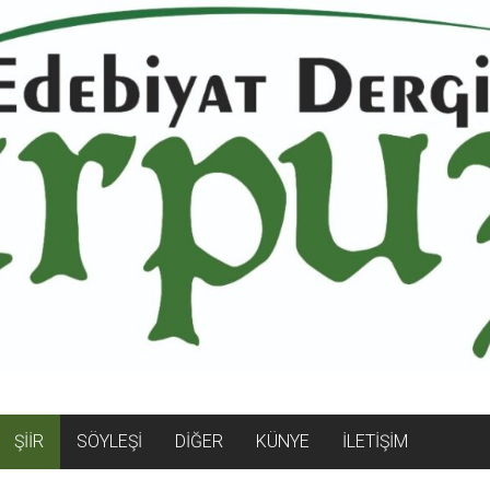
ŞİİR
SÖYLEŞİ
DİĞER
KÜNYE
İLETİŞİM