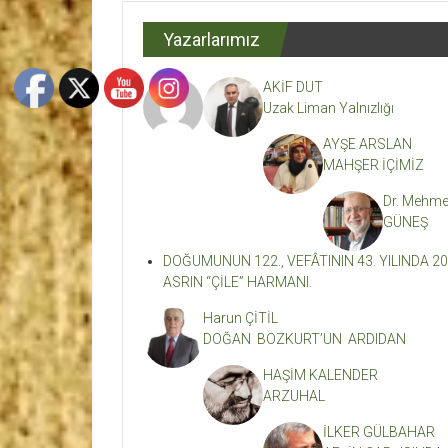
Dergisi
Yazarlarımız
Kahramanmaraş'ın
En
AKİF DUT
Etkili
Uzak Liman Yalnızlığı
Edebiyat
Dergisi
AYŞE ARSLAN
MAHŞER İÇİMİZ
Dr. Mehme
GÜNEŞ
DOĞUMUNUN 122., VEFÂTININ 43. YILINDA 20
ASRIN “ÇİLE” HARMANI.
Harun ÇİTİL
DOĞAN BOZKURT’UN ARDIDAN
HAŞİM KALENDER
ARZUHAL
İLKER GÜLBAHAR