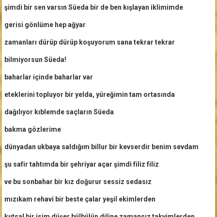
şimdi bir sen varsın Süeda bir de ben kışlayan iklimimde
gerisi gönlüme hep ağyar
zamanları dürüp dürüp koşuyorum sana tekrar tekrar
bilmiyorsun Süeda!
baharlar içinde baharlar var
eteklerini topluyor bir yelda, yüreğimin tam ortasında
dağılıyor kıblemde saçların Süeda
bakma gözlerime
dünyadan ukbaya saldığım billur bir kevserdir benim sevdam
şu safir tahtımda bir şehriyar açar şimdi filiz filiz
ve bu sonbahar bir kız doğurur sessiz sedasız
mızıkam rehavi bir beste çalar yeşil ekimlerden
kutsal bir isim düşer bülbülün diline zamansız takvimlerden