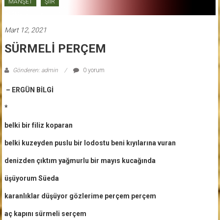
MANŞET
ŞİİR
Mart 12, 2021
SÜRMELİ PERÇEM
Gönderen: admin
0 yorum
– ERGÜN BİLGİ
*
belki bir filiz koparan
belki kuzeyden puslu bir lodostu beni kıyılarına vuran
denizden çıktım yağmurlu bir mayıs kucağında
üşüyorum Süeda
karanlıklar düşüyor gözlerime perçem perçem
aç kapını sürmeli serçem