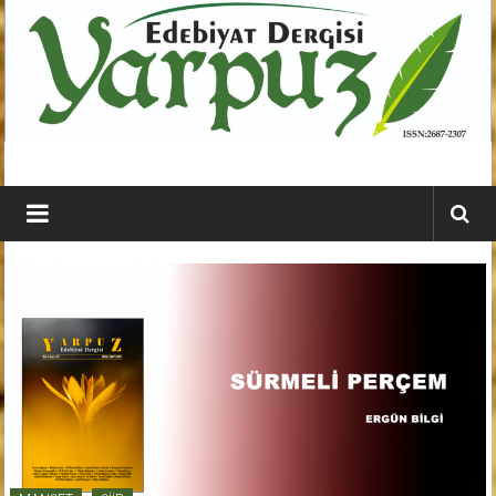
İçeriğe
geç
YARPUZ
Edebiyat
Dergisi
Kahramanmaraş'ın
En
Etkili
Edebiyat
Dergisi