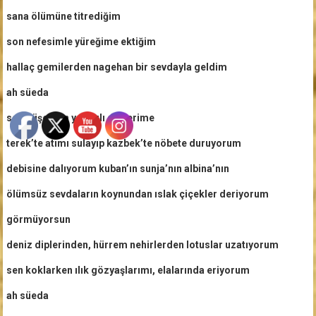
sana ölümüne titrediğim
son nefesimle yüreğime ektiğim
hallaç gemilerden nagehan bir sevdayla geldim
ah süeda
sen düşerken yaldızlı düşlerime
terek’te atımı sulayıp kazbek’te nöbete duruyorum
debisine dalıyorum kuban’ın sunja’nın albina’nın
ölümsüz sevdaların koynundan ıslak çiçekler deriyorum
görmüyorsun
deniz diplerinden, hürrem nehirlerden lotuslar uzatıyorum
sen koklarken ılık gözyaşlarımı, elalarında eriyorum
ah süeda