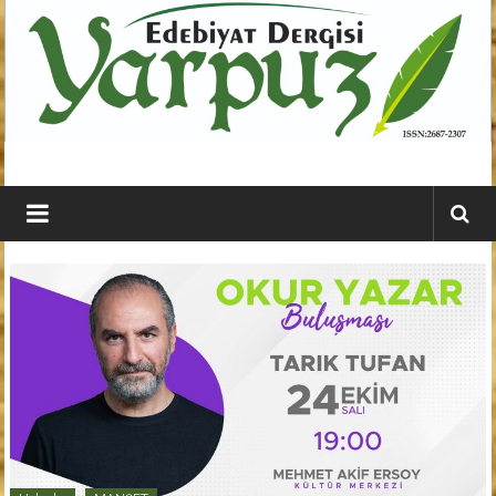
İçeriğe
geç
YARPUZ
Edebiyat
Dergisi
Kahramanmaraş'ın
En
Etkili
Edebiyat
Dergisi