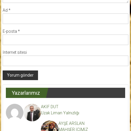
Ad
*
E-posta
*
İnternet sitesi
Yazarlarımız
AKİF DUT
Uzak Liman Yalnızlığı
AYŞE ARSLAN
MAHŞER İÇİMİZ