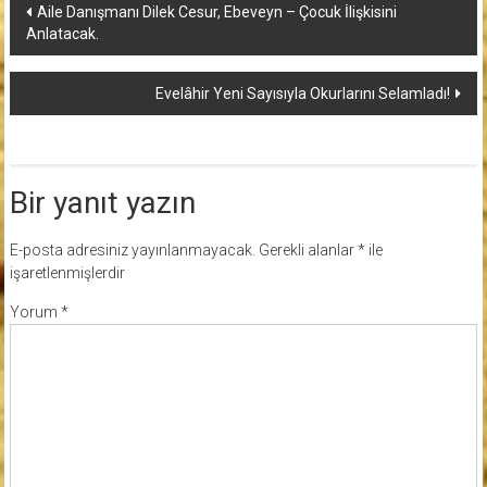
Yazı
Aile Danışmanı Dilek Cesur, Ebeveyn – Çocuk İlişkisini
Anlatacak.
dolaşımı
Evelâhir Yeni Sayısıyla Okurlarını Selamladı!
Bir yanıt yazın
E-posta adresiniz yayınlanmayacak.
Gerekli alanlar
*
ile
işaretlenmişlerdir
Yorum
*