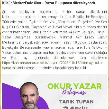
Kültür Merkezi’nde Okur – Yazar Buluşması düzenleyecek.
Şiir ve edebiyatın başkentinde kültür sanat etkinliklerini
Kahramanmaraşlılarla buluşturmayı sürdüren Büyükşehir Belediyesi,
Türk edebiyatına ‘Âşıklara Yer Yok’, ‘Geç Kalan’, ‘Düşerken’, ‘Ve Sen
Kuş Olur Gidersin’, ‘Kaybolan’ ve ‘Hayal Meyal’ gibi birbirinden değerli
eserler kazandıran Tarık Tufan’ın katılımıyla 24 Ekim Salı günü Okur –
Yazar Buluşması düzenleyecek. Mehmet Akif Ersoy Kültür
Merkezi’nde gerçekleştirilecek etkinlik saat 19.00’da başlayacak.
Büyükşehir Belediyesinden yapılan açıklamada, Tarık Tufan’la Okur –
Yazar buluşması programına tüm edebiyatseverlerin davetli olduğu
ve Ekim ayı içerisinde düzenlenecek tüm etkinliklere
https://kahramanmaras.bel.tr/duyuru/2023/10/16/ekim-ayi-kultur-
sanat-takvimi
internet adresinden ulaşılabileceği belirtildi.