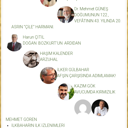
Dr. Mehmet GÜNEŞ
DOĞUMUNUN 122.,
VEFÂTININ 43. YILINDA 20.
ASRIN “ÇİLE” HARMANI.
Harun ÇİTİL
DOĞAN BOZKURT’UN ARDIDAN
HAŞİM KALENDER
ARZUHAL
İLKER GÜLBAHAR
AFŞİN ÇARŞISINDA ADIMLAMAK!
KAZIM GÖK
AVUCUMDA KIRMIZILIK
MEHMET GÖREN
İLKBAHARIN İLK İZLENİMLERİ