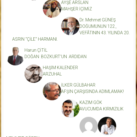
AYŞE ARSLAN
MAHŞER İÇİMİZ
Dr. Mehmet GÜNEŞ
DOĞUMUNUN 122.,
VEFÂTININ 43. YILINDA 20.
ASRIN “ÇİLE” HARMANI.
Harun ÇİTİL
DOĞAN BOZKURT’UN ARDIDAN
HAŞİM KALENDER
ARZUHAL
İLKER GÜLBAHAR
AFŞİN ÇARŞISINDA ADIMLAMAK!
KAZIM GÖK
AVUCUMDA KIRMIZILIK