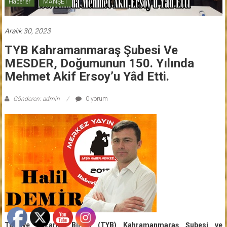
Haberler
MANŞET
Aralık 30, 2023
TYB Kahramanmaraş Şubesi Ve
MESDER, Doğumunun 150. Yılında
Mehmet Akif Ersoy’u Yâd Etti.
Gönderen: admin
0 yorum
Türkiye Yazarlar Birliği (TYB) Kahramanmaraş Şubesi ve