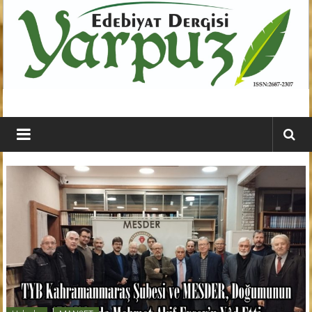
İçeriğe
geç
YARPUZ
Edebiyat
Dergisi
Kahramanmaraş'ın
En
Etkili
Edebiyat
Dergisi