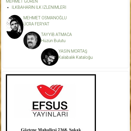
MEHMET GÖREN
İLKBAHARIN İLK İZLENİMLERİ
MEHMET OSMANOĞLU
ÜCRA FERYAT
TAYYİB ATMACA
Hüzün Bulutu
YASİN MORTAŞ
Kalabalık Kataloğu