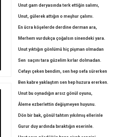
Unut gam deryasında terk ettiğin salımı,
Unut, gülerek attığın o meşhur çalımı.
En ücra köşelerde derdine derman ara,
Merhem vurdukça çoğalsın sinendeki yara.
Unut yıktığın gönlümü hiç pişman olmadan
Sen saçını tara güzelim kırlar dolmadan.
Cefayı çeken bendim, sen hep sefa sürerken
Ben kabre yaklaştım sen hep huzura ererken.
Unut bu oynadığın arsız gönül oyunu,
Âleme ezberlettin değişmeyen huyunu.
Dön bir bak, gönül tahtım yıkılmış ellerinle
Gurur duy ardında bıraktığın eserinle.