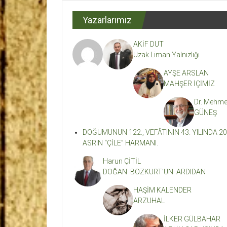
Dergisi
Yazarlarımız
Kahramanmaraş'ın
En
AKİF DUT
Etkili
Uzak Liman Yalnızlığı
Edebiyat
Dergisi
AYŞE ARSLAN
MAHŞER İÇİMİZ
Dr. Mehme
GÜNEŞ
DOĞUMUNUN 122., VEFÂTININ 43. YILINDA 20
ASRIN “ÇİLE” HARMANI.
Harun ÇİTİL
DOĞAN BOZKURT’UN ARDIDAN
HAŞİM KALENDER
ARZUHAL
İLKER GÜLBAHAR