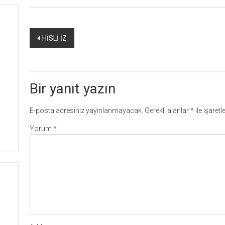
Yazı
HİSLİ İZ
dolaşımı
Bir yanıt yazın
E-posta adresiniz yayınlanmayacak.
Gerekli alanlar
*
ile işaret
Yorum
*