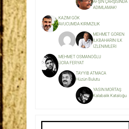
AFŞİN ÇARŞISINDA
ADIMLAMAK!
KAZIM GÖK
AVUCUMDA KIRMIZILIK
MEHMET GÖREN
İLKBAHARIN İLK
İZLENİMLERİ
MEHMET OSMANOĞLU
ÜCRA FERYAT
TAYYİB ATMACA
Hüzün Bulutu
YASİN MORTAŞ
Kalabalık Kataloğu