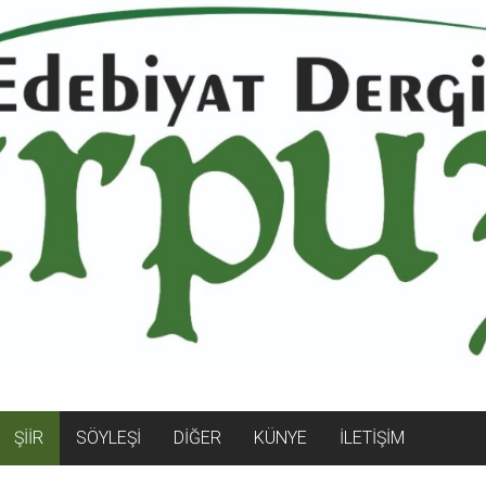
ŞİİR
SÖYLEŞİ
DİĞER
KÜNYE
İLETİŞİM