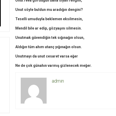
Unut reva gördüğün bana siyah rengini,
Unut söyle buldun mu aradığın dengini?
Teselli umuduyla beklemen eksilmesin,
Mendil bile ar edip, gözyaşını silmesin.
Unutmak güvendiğin tek sığınağın olsun,
Aldığın tüm ahım utanç yığınağın olsun.
Unutmayı da unut cesaret varsa eğer
Ne de çok günahın varmış gizlenecek meğer.
admin