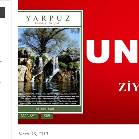
t
.
MANŞET
ŞİİR
Kasım 19, 2019