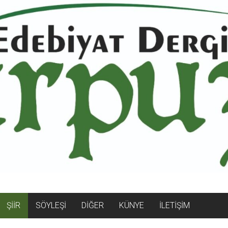
ŞİİR
SÖYLEŞİ
DİĞER
KÜNYE
İLETİŞİM