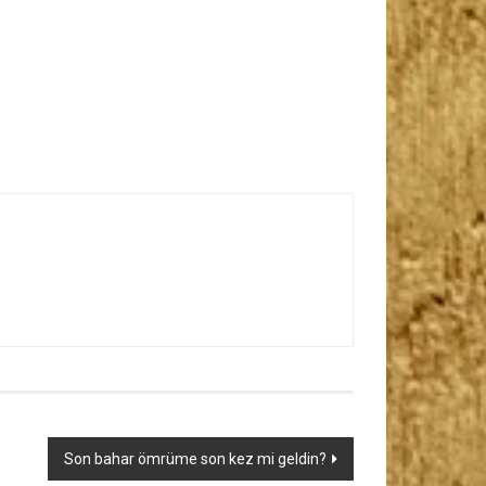
Son bahar ömrüme son kez mi geldin?