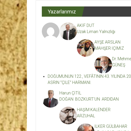
Dergisi
Yazarlarımız
Kahramanmaraş'ın
En
AKİF DUT
Etkili
Uzak Liman Yalnızlığı
Edebiyat
Dergisi
AYŞE ARSLAN
MAHŞER İÇİMİZ
Dr. Mehme
GÜNEŞ
DOĞUMUNUN 122., VEFÂTININ 43. YILINDA 20
ASRIN “ÇİLE” HARMANI.
Harun ÇİTİL
DOĞAN BOZKURT’UN ARDIDAN
HAŞİM KALENDER
ARZUHAL
İLKER GÜLBAHAR