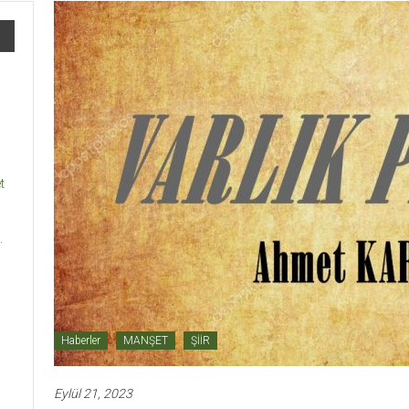
t
.
Haberler
MANŞET
ŞİİR
Eylül 21, 2023