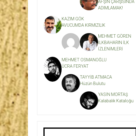
AFŞİN ÇARŞISINDA
ADIMLAMAK!
KAZIM GÖK
AVUCUMDA KIRMIZILIK
MEHMET GÖREN
İLKBAHARIN İLK
İZLENİMLERİ
MEHMET OSMANOĞLU
ÜCRA FERYAT
TAYYİB ATMACA
Hüzün Bulutu
YASİN MORTAŞ
Kalabalık Kataloğu